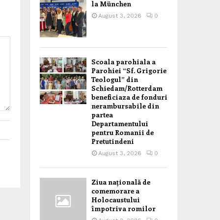
la München
August 3, 2026
0
Scoala parohiala a
Parohiei “Sf. Grigorie
Teologul” din
Schiedam/Rotterdam
beneficiaza de fonduri
nerambursabile din
partea
Departamentului
pentru Romanii de
Pretutindeni
August 3, 2026
0
Ziua națională de
comemorare a
Holocaustului
împotriva romilor