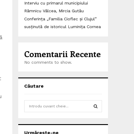
Interviu cu primarul municipiului
Râmnicu Vâlcea, Mircia Gutău
Conferința „Familia Cioflec și Clujul”
susținută de istoricul Luminița Cornea
ă
Comentarii Recente
No comments to show.
t
Căutare
u
S
e
a
S
r
c
E
Urmărește-ne