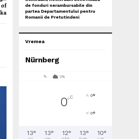
 of
de fonduri nerambursabile din
aka
partea Departamentului pentru
Romanii de Pretutindeni
Vremea
Nürnberg
%
0%
°
0
C
0
°
°
0
13
°
13
°
12
°
13
°
10
°