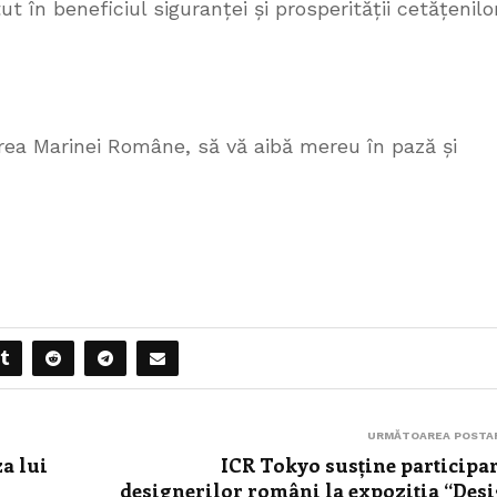
 în beneficiul siguranței și prosperității cetățenilo
area Marinei Române, să vă aibă mereu în pază și
URMĂTOAREA POSTA
a lui
ICR Tokyo susține participa
designerilor români la expoziția “Des