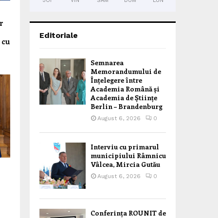
JOI
VIN
SÂM
DUM
LUN
r
Editoriale
 cu
Semnarea
Memorandumului de
Înțelegere între
Academia Română și
Academia de Științe
Berlin – Brandenburg
August 6, 2026
0
Interviu cu primarul
municipiului Râmnicu
Vâlcea, Mircia Gutău
August 6, 2026
0
Conferința ROUNIT de