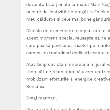
devenite tradiționale la malul Mării Neg
bucure de festivitățile pregătite în cin
meu călduros și cele mai bune gânduri!
Dincolo de evenimentele organizate aici,
acest moment special reușește să ne ap
care poartă pavilionul tricolor pe măril
oamenii extraordinari dedicați acestei c
Atât timp cât stăm împreună în jurul va
timp cât ne reamintim că avem un trec
mobilizăm eforturile și energiile creativ
România.
Dragi marinari,
Departe de țară, de familie și de prieteni