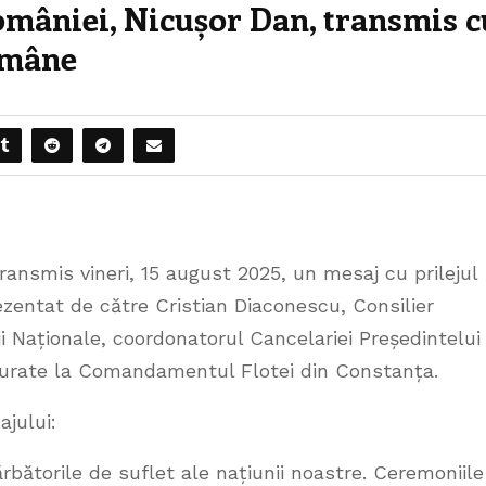
omâniei, Nicușor Dan, transmis c
omâne
ransmis vineri, 15 august 2025, un mesaj cu prilejul
ezentat de către Cristian Diaconescu, Consilier
i Naționale, coordonatorul Cancelariei Președintelui
fășurate la Comandamentul Flotei din Constanța.
jului:
bătorile de suflet ale națiunii noastre. Ceremoniile