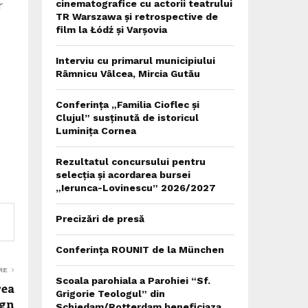
r
cinematografice cu actorii teatrului
TR Warszawa și retrospective de
film la Łódź și Varșovia
Interviu cu primarul municipiului
Râmnicu Vâlcea, Mircia Gutău
Conferința „Familia Cioflec și
Clujul” susținută de istoricul
Luminița Cornea
Rezultatul concursului pentru
selecția și acordarea bursei
„Ierunca-Lovinescu” 2026/2027
Precizări de presă
Conferința ROUNIT de la München
RE
Scoala parohiala a Parohiei “Sf.
rea
Grigorie Teologul” din
ign
Schiedam/Rotterdam beneficiaza