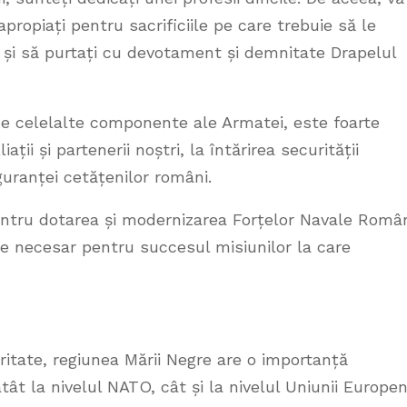
ropiați pentru sacrificiile pe care trebuie să le
l și să purtați cu devotament și demnitate Drapelul
de celelalte componente ale Armatei, este foarte
ții și partenerii noștri, la întărirea securității
iguranței cetățenilor români.
entru dotarea și modernizarea Forțelor Navale Româ
ste necesar pentru succesul misiunilor la care
ritate, regiunea Mării Negre are o importanță
tât la nivelul NATO, cât și la nivelul Uniunii Europen