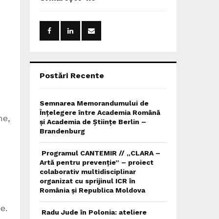
h
f
A
o
r
R
:
C
H
Postări Recente
Semnarea Memorandumului de
Înțelegere între Academia Română
ne,
și Academia de Științe Berlin –
Brandenburg
Programul CANTEMIR // „CLARA –
Artă pentru prevenție” – proiect
colaborativ multidisciplinar
organizat cu sprijinul ICR în
România și Republica Moldova
e.
Radu Jude în Polonia: ateliere