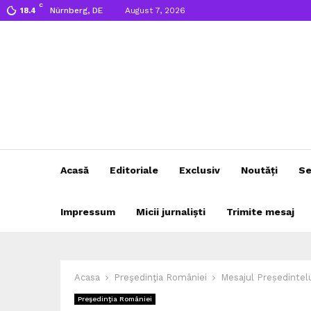
C
Nürnberg, DE
August 7, 2026
18.4
Acasă
Editoriale
Exclusiv
Noutăți
Se
Impressum
Micii jurnaliști
Trimite mesaj
Acasa
Preşedinţia României
Mesajul Președintelu
Preşedinţia României