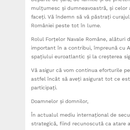
mulțumesc și dumneavoastră, și celor ap
faceți. Vă îndemn să vă păstrați curaju
României peste tot în lume.
Rolul Forțelor Navale Române, alături 
important în a contribui, împreună cu Alia
spațiului euroatlantic și la creșterea s
Vă asigur că vom continua eforturile p
astfel încât să aveți asigurat tot ce e
participați.
Doamnelor și domnilor,
În actualul mediu internațional de secu
strategică, fiind recunoscută ca atare a