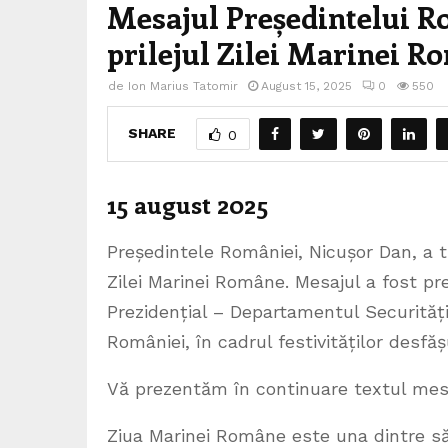
Mesajul Președintelui R
prilejul Zilei Marinei R
de
Ion Marius Tatomir
August 15, 2025
0
550
SHARE
0
15 august 2025
Președintele României, Nicușor Dan, a t
Zilei Marinei Române. Mesajul a fost pr
Prezidențial – Departamentul Securități
României, în cadrul festivităților des
Vă prezentăm în continuare textul mesa
Ziua Marinei Române este una dintre săr