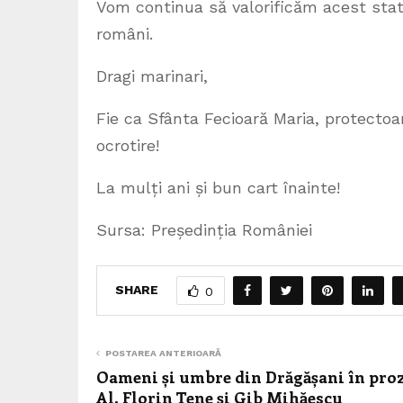
Vom continua să valorificăm acest statut
români.
Dragi marinari,
Fie ca Sfânta Fecioară Maria, protecto
ocrotire!
La mulți ani și bun cart înainte!
Sursa: Președinția României
SHARE
0
POSTAREA ANTERIOARĂ
Oameni și umbre din Drăgășani în proz
Al. Florin Țene și Gib Mihăescu