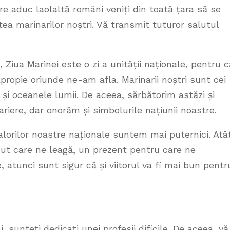
re aduc laolaltă români veniți din toată țara să se
stea marinarilor noștri. Vă transmit tuturor salutul
 Ziua Marinei este o zi a unității naționale, pentru c
ropie oriunde ne-am afla. Marinarii noștri sunt cei
e și oceanele lumii. De aceea, sărbătorim astăzi și
ariere, dar onorăm și simbolurile națiunii noastre.
lorilor noastre naționale suntem mai puternici. Atâ
ut care ne leagă, un prezent pentru care ne
e, atunci sunt sigur că și viitorul va fi mai bun pentr
, sunteți dedicați unei profesii dificile. De aceea, vă