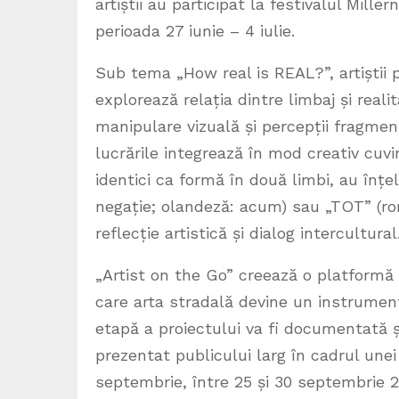
artiștii au participat la festivalul Mill
perioada 27 iunie – 4 iulie.
Sub tema „How real is REAL?”, artiștii pr
explorează relația dintre limbaj și real
manipulare vizuală și percepții fragmenta
lucrările integrează în mod creativ cuvi
identici ca formă în două limbi, au înțe
negație; olandeză: acum) sau „TOT” (r
reflecție artistică și dialog intercultural
„Artist on the Go” creează o platformă d
care arta stradală devine un instrument 
etapă a proiectului va fi documentată și
prezentat publicului larg în cadrul unei 
septembrie, între 25 și 30 septembrie 2