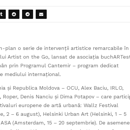
-plan o serie de intervenții artistice remarcabile în
ului Artist on the Go, lansat de asociația buchARTes
omân prin Programul Cantemir – program dedicat
te mediului internațional.
nia și Republica Moldova – OCU, Alex Baciu, IRLO,
, Roper, Denis Nanciu și Dima Potapov – care partici
tivaluri europene de artă urbană: Wallz Festival
ce, 2 – 6 august), Helsinki Urban Art (Helsinki, 1 – 5
– ASA (Amsterdam, 15 – 20 septembrie). De asemene