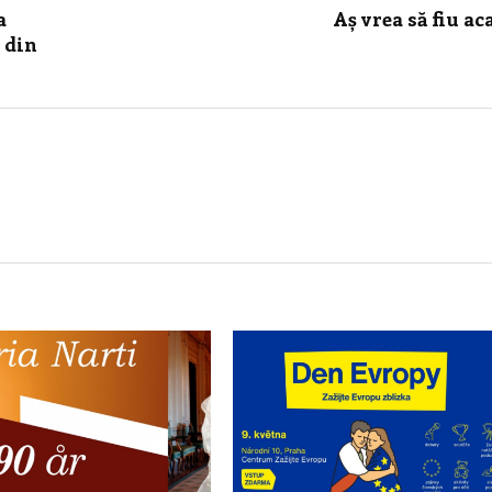
a
Aș vrea să fiu ac
 din