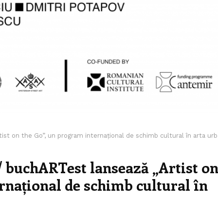
t on the Go”, un program internațional de schimb cultural în arta ur
buchARTest lansează „Artist o
rnațional de schimb cultural în