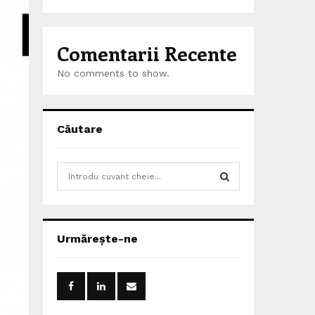
Comentarii Recente
No comments to show.
Căutare
S
e
a
S
r
c
E
Urmărește-ne
h
f
A
o
r
R
: