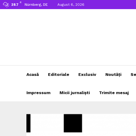
C
Nürnberg, DE
August 6, 2026
28.7
Acasă
Editoriale
Exclusiv
Noutăți
Se
Impressum
Micii jurnaliști
Trimite mesaj