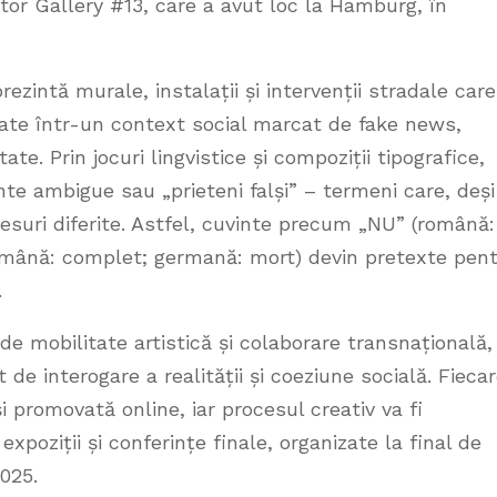
erntor Gallery #13, care a avut loc la Hamburg, în
ezintă murale, instalații și intervenții stradale care
itate într-un context social marcat de fake news,
te. Prin jocuri lingvistice și compoziții tipografice,
nte ambigue sau „prieteni falși” – termeni care, deși
lesuri diferite. Astfel, cuvinte precum „NU” (română:
omână: complet; germană: mort) devin pretexte pen
.
e mobilitate artistică și colaborare transnațională,
de interogare a realității și coeziune socială. Fieca
 promovată online, iar procesul creativ va fi
expoziții și conferințe finale, organizate la final de
025.