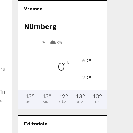
Vremea
Nürnberg
%
0%
°
0
C
0
°
tru
°
0
 în
13
°
13
°
12
°
13
°
10
°
re
JOI
VIN
SÂM
DUM
LUN
Editoriale