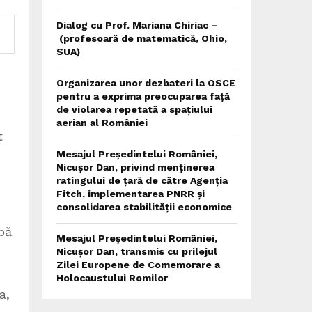
Dialog cu Prof. Mariana Chiriac –
(profesoară de matematică, Ohio,
SUA)
Organizarea unor dezbateri la OSCE
pentru a exprima preocuparea față
de violarea repetată a spațiului
aerian al României
t
Mesajul Președintelui României,
Nicușor Dan, privind menținerea
ratingului de țară de către Agenția
Fitch, implementarea PNRR și
consolidarea stabilității economice
pă
Mesajul Președintelui României,
Nicușor Dan, transmis cu prilejul
Zilei Europene de Comemorare a
Holocaustului Romilor
a,