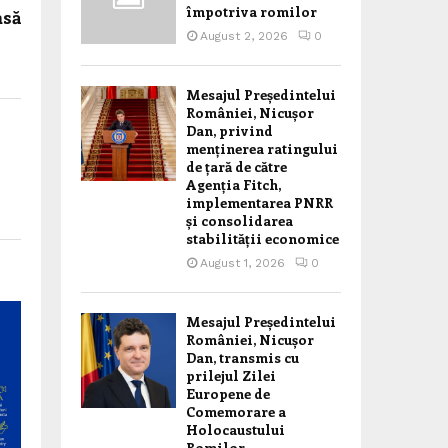
împotriva romilor
asă
August 2, 2026
0
Mesajul Președintelui
României, Nicușor
Dan, privind
menținerea ratingului
de țară de către
Agenția Fitch,
implementarea PNRR
și consolidarea
stabilității economice
August 1, 2026
0
Mesajul Președintelui
României, Nicușor
Dan, transmis cu
prilejul Zilei
Europene de
Comemorare a
Holocaustului
Romilor