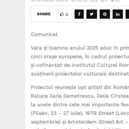
de
Ion Marius Tatomir
July 22, 2025
0
412
SHARE
0
Comunicat
Vara și toamna anului 2025 aduc în prim
cinci orașe europene, în cadrul proiect
și cofinanțat de Institutul Cultural R
susținerii proiectelor culturale destina
Proiectul reunește opt artiști din Româ
Raluca Ilaria Demetrescu, Delia Cîrstea
la unele dintre cele mai importante fes
(Pilsen, 23 – 27 iulie), 167B Street (Lec
septembrie) și Amsterdam Street Art 