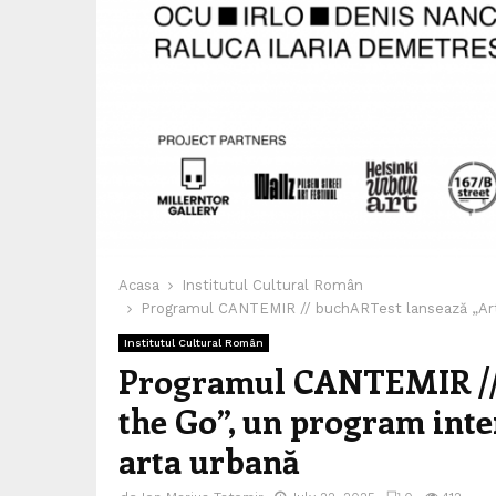
Acasa
Institutul Cultural Român
Programul CANTEMIR // buchARTest lansează „Artis
Institutul Cultural Român
Programul CANTEMIR // 
the Go”, un program inte
arta urbană