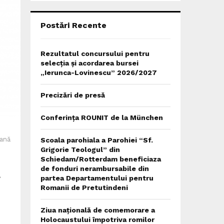
C
H
Postări Recente
Rezultatul concursului pentru
selecția și acordarea bursei
„Ierunca-Lovinescu” 2026/2027
Precizări de presă
Conferința ROUNIT de la München
bană
Scoala parohiala a Parohiei “Sf.
Grigorie Teologul” din
Schiedam/Rotterdam beneficiaza
n
de fonduri nerambursabile din
partea Departamentului pentru
Romanii de Pretutindeni
Ziua națională de comemorare a
Holocaustului împotriva romilor