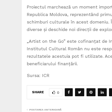
Proiectul marchează un moment importa
Republica Moldova, reprezentând primul
schimburi culturale în acest domeniu. În 
diverse și deschide noi direcții de explo
„Artist on the Go” este cofinanțat de 
Institutul Cultural Român nu este resp
rezultatele acestuia pot fi utilizate. A
beneficiarului finanțării.
Sursa: ICR
SHARE
0
POSTAREA ANTERIOARĂ