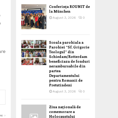
Conferința ROUNIT de
la München
e
August 3, 2026
0
e
Scoala parohiala a
Parohiei “Sf. Grigorie
are
Teologul” din
Schiedam/Rotterdam
beneficiaza de fonduri
nerambursabile din
partea
Departamentului
pentru Romanii de
Pretutindeni
August 3, 2026
0
Ziua națională de
comemorare a
Holocaustului
RE