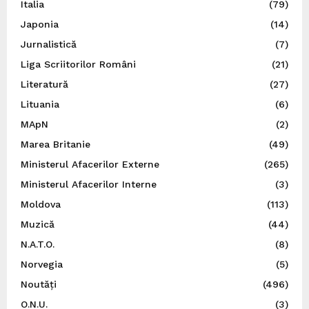
Italia
(79)
Japonia
(14)
Jurnalistică
(7)
Liga Scriitorilor Români
(21)
Literatură
(27)
Lituania
(6)
MApN
(2)
Marea Britanie
(49)
Ministerul Afacerilor Externe
(265)
Ministerul Afacerilor Interne
(3)
Moldova
(113)
Muzică
(44)
N.A.T.O.
(8)
Norvegia
(5)
Noutăți
(496)
O.N.U.
(3)