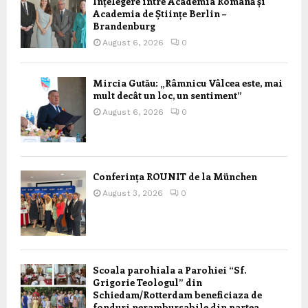
Înțelegere între Academia Română și
Academia de Științe Berlin –
Brandenburg
August 6, 2026
0
Mircia Gutău: „Râmnicu Vâlcea este, mai
mult decât un loc, un sentiment”
August 6, 2026
0
Conferința ROUNIT de la München
August 3, 2026
0
Scoala parohiala a Parohiei “Sf.
Grigorie Teologul” din
Schiedam/Rotterdam beneficiaza de
fonduri nerambursabile din partea