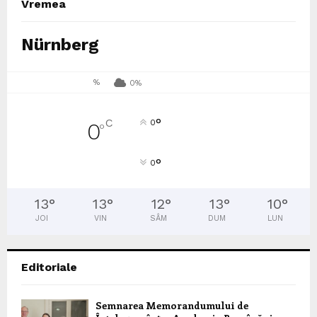
Vremea
Nürnberg
%
0%
°
C
0
0
°
°
0
13
°
13
°
12
°
13
°
10
°
JOI
VIN
SÂM
DUM
LUN
Editoriale
Semnarea Memorandumului de