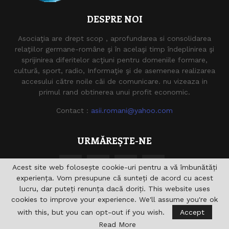
DESPRE NOI
Asociaţia are drept scop , aprofundarea si consolidarea
relaţiilor germane-române şi în acelaşi timp îndeplinirea şi
sprijinirea diferitelor acţiuni pentru domeniile formare,
cultură, sport, radio, Informaţie şi de asemenea realizarea
accesului către noile căi de comunicare. nu vizeaza in
primul rand obtinerea unui profit economic.
Contact :
asii.romani@yahoo.com
URMĂREȘTE-NE
Acest site web folosește cookie-uri pentru a vă îmbunătăți
experiența. Vom presupune că sunteți de acord cu acest
lucru, dar puteți renunța dacă doriți. This website uses
cookies to improve your experience. We'll assume you're ok
with this, but you can opt-out if you wish.
Accept
@2021 - asiiromani.eu. Toate drepturile rezervate.
Read More