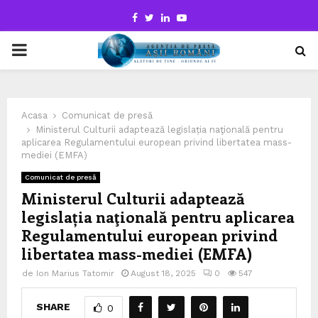
Facebook
Twitter
Linkedin
Youtube
PRIMARY
MENU
Acasa
Comunicat de presă
Ministerul Culturii adaptează legislația naţională pentru
aplicarea Regulamentului european privind libertatea mass-
mediei (EMFA)
Comunicat de presă
Ministerul Culturii adaptează
legislația naţională pentru aplicarea
Regulamentului european privind
libertatea mass-mediei (EMFA)
de
Ion Marius Tatomir
August 18, 2025
0
547
SHARE
0