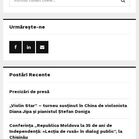
e
a
S
r
c
E
Urmărește-ne
h
f
A
o
r
R
:
C
Postări Recente
H
Precizări de presă
„Violin Star” – turneu susținut în China de violonista
Diana Jipa și pianistul Ștefan Doniga
Conferința „Republica Moldova la 35 de ani de
Independență: «Lecția de rusă» în dialog public”, la
Chișinău