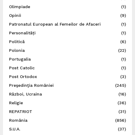
Olimpiade
(1)
Opinii
(9)
Patronatul European al Femeilor de Afaceri
(1)
Personalități
(1)
Politică
(6)
Polonia
(22)
Portugalia
(1)
Post Catolic
(1)
Post Ortodox
(3)
Preşedinţia României
(245)
Război, Ucraina
(16)
Religie
(36)
REPATRIOT
(31)
România
(856)
S.U.A.
(37)