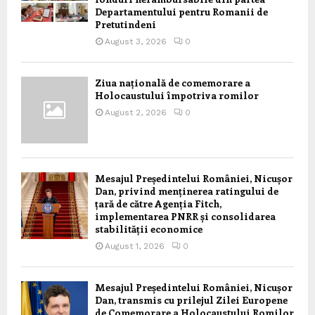
Departamentului pentru Romanii de
Pretutindeni
August 3, 2026
0
Ziua națională de comemorare a
Holocaustului împotriva romilor
August 2, 2026
0
Mesajul Președintelui României, Nicușor
Dan, privind menținerea ratingului de
țară de către Agenția Fitch,
implementarea PNRR și consolidarea
stabilității economice
August 1, 2026
0
Mesajul Președintelui României, Nicușor
Dan, transmis cu prilejul Zilei Europene
de Comemorare a Holocaustului Romilor