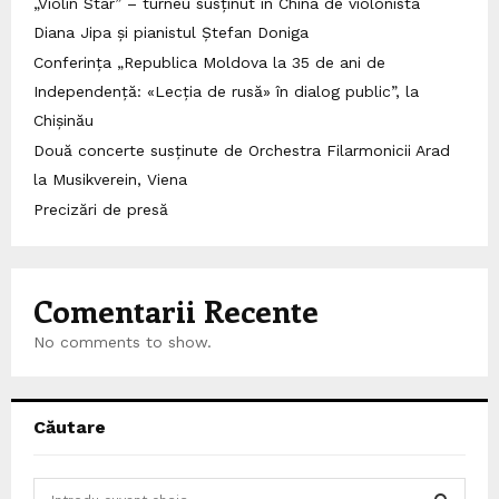
„Violin Star” – turneu susținut în China de violonista
Diana Jipa și pianistul Ștefan Doniga
Conferința „Republica Moldova la 35 de ani de
Independență: «Lecția de rusă» în dialog public”, la
Chișinău
Două concerte susținute de Orchestra Filarmonicii Arad
la Musikverein, Viena
Precizări de presă
Comentarii Recente
No comments to show.
Căutare
S