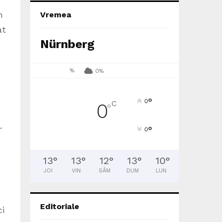
n
Vremea
at
Nürnberg
%
0%
°
0
C
0
°
-
°
0
13
°
13
°
12
°
13
°
10
°
JOI
VIN
SÂM
DUM
LUN
Editoriale
ci