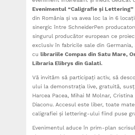
Evenimentul “Caligrafie și Lettering”
din România și va avea loc la in 6 locați
sinergic între SchneiderPen producator
singurul producător european ce proiec
exclusiv în fabricile sale din Germania
cu
librariile Compas din Satu Mare, Ora
Libraria Elibrys din Galati.
Vă invităm să participați activ, să descop
ului la demonstrația live, gratuită, susț
Harcea Pacea, Mihai M Molnar, Cristina
Diaconu. Accesul este liber, toate materi
caligrafiei și lettering-ului fiind puse gr
Evenimentul aduce în prim-plan scrisul