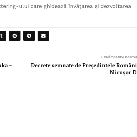
ttering-ului care ghidează învățarea și dezvoltarea
URMĂTOAREA POSTA
oka –
Decrete semnate de Președintele Români
Nicușor 