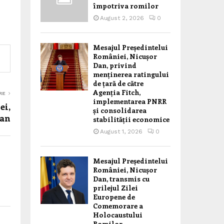
împotriva romilor
August 2, 2026
0
Mesajul Președintelui
României, Nicușor
Dan, privind
menținerea ratingului
de țară de către
Agenția Fitch,
RE
implementarea PNRR
ei,
și consolidarea
Dan
stabilității economice
August 1, 2026
0
Mesajul Președintelui
României, Nicușor
Dan, transmis cu
prilejul Zilei
Europene de
Comemorare a
Holocaustului
Romilor