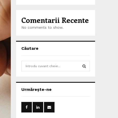
Comentarii Recente
No comments to show.
Căutare
S
e
a
S
r
c
E
Urmărește-ne
h
f
A
o
r
R
: