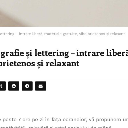
ettering – intrare liberă, materiale gratuite, vibe prietenos și relaxant
rafie și lettering – intrare liber
prietenos și relaxant
ie peste 7 ore pe zi în fața ecranelor, vă propunem u
ativității, relaxării și artei scrisului de mână.