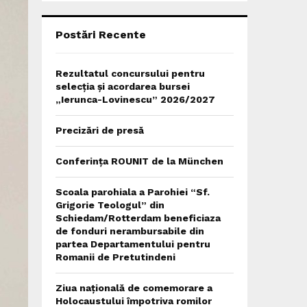
C
H
Postări Recente
Rezultatul concursului pentru
selecția și acordarea bursei
„Ierunca-Lovinescu” 2026/2027
Precizări de presă
Conferința ROUNIT de la München
Scoala parohiala a Parohiei “Sf.
Grigorie Teologul” din
Schiedam/Rotterdam beneficiaza
de fonduri nerambursabile din
partea Departamentului pentru
Romanii de Pretutindeni
Ziua națională de comemorare a
Holocaustului împotriva romilor