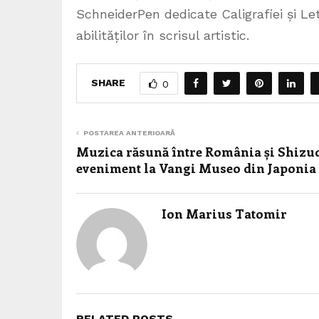
SchneiderPen dedicate Caligrafiei și Le
abilităților în scrisul artistic.
SHARE
0
POSTAREA ANTERIOARĂ
Muzica răsună între România și Shizu
eveniment la Vangi Museo din Japonia
Ion Marius Tatomir
RELATED POSTS