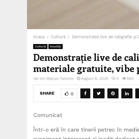
Acasa
Cultură
Demonstrație live de caligrafie și l
Cultură
Noutăți
Demonstrație live de calig
materiale gratuite, vibe 
de
Ion Marius Tatomir
August 8, 2025
0
562
SHARE
0
Comunicat
Într-o eră în care tinerii petrec în med
eveniment interesant și inedit dedicat cre