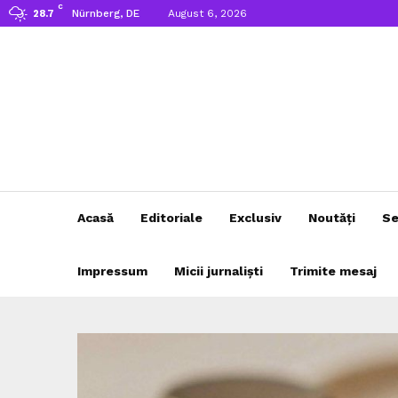
C
Nürnberg, DE
August 6, 2026
28.7
Acasă
Editoriale
Exclusiv
Noutăți
Se
Impressum
Micii jurnaliști
Trimite mesaj