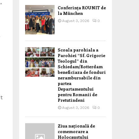
,
Conferința ROUNIT de
la München
August 3, 2026
0
a
Scoala parohiala a
Parohiei “Sf. Grigorie
Teologul” din
Schiedam/Rotterdam
beneficiaza de fonduri
nerambursabile din
partea
Departamentului
pentru Romanii de
nt
Pretutindeni
August 3, 2026
0
Ziua națională de
comemorare a
Holocaustului