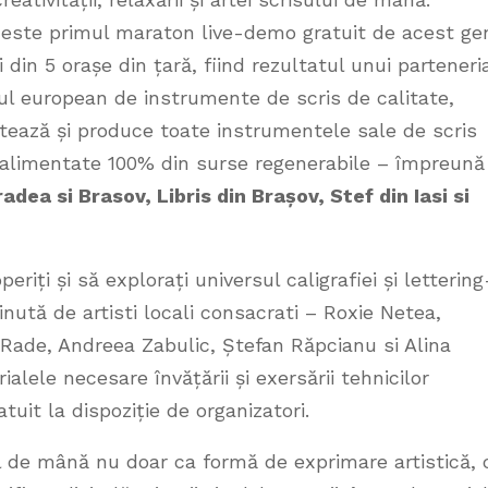
este primul maraton live-demo gratuit de acest ge
i din 5 orașe din țară, fiind rezultatul unui parteneri
ul european de instrumente de scris de calitate,
tează și produce toate instrumentele sale de scris
, alimentate 100% din surse regenerabile – împreună
dea si Brasov, Libris din Brașov, Stef din Iasi si
eriți și să explorați universul caligrafiei și lettering
inută de artisti locali consacrati – Roxie Netea,
 Rade, Andreea Zabulic, Ștefan Răpcianu si Alina
alele necesare învățării și exersării tehnicilor
atuit la dispoziție de organizatori.
 de mână nu doar ca formă de exprimare artistică, 