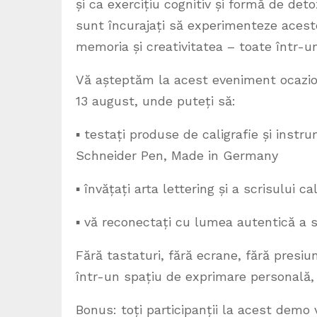
și ca exercițiu cognitiv și formă de detox
sunt încurajați să experimenteze aceste
memoria și creativitatea – toate într-un
Vă așteptăm la acest eveniment ocaziona
13 august, unde puteți să:
▪︎ testați produse de caligrafie și inst
Schneider Pen, Made in Germany
▪︎ învățați arta lettering și a scrisului ca
▪︎ vă reconectați cu lumea autentică a 
Fără tastaturi, fără ecrane, fără presiu
într-un spațiu de exprimare personală, 
Bonus: toți participanții la acest demo 