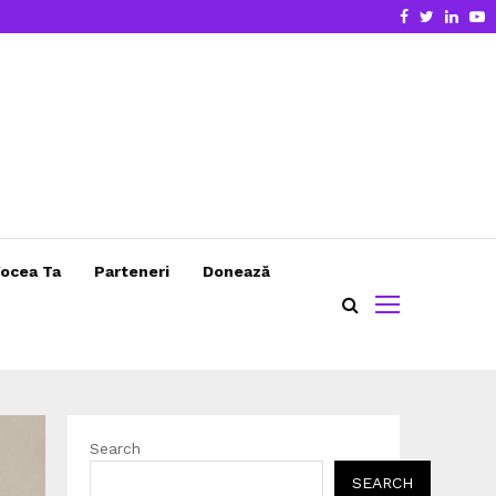
Facebook
Twitter
Linke
Y
ocea Ta
Parteneri
Donează
Search
SEARCH