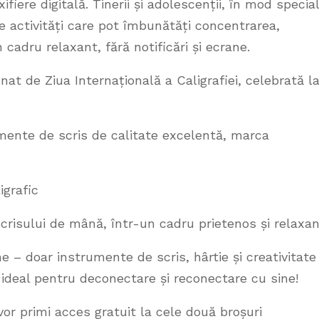
ifiere digitală. Tinerii și adolescenții, în mod special
 activități care pot îmbunătăți concentrarea,
 cadru relaxant, fără notificări și ecrane.
t de Ziua Internațională a Caligrafiei, celebrată l
rumente de scris de calitate excelentă, marca
ligrafic
scrisului de mână, într-un cadru prietenos și relaxa
ne – doar instrumente de scris, hârtie și creativitate
ideal pentru deconectare și reconectare cu sine!
vor primi acces gratuit la cele două broșuri