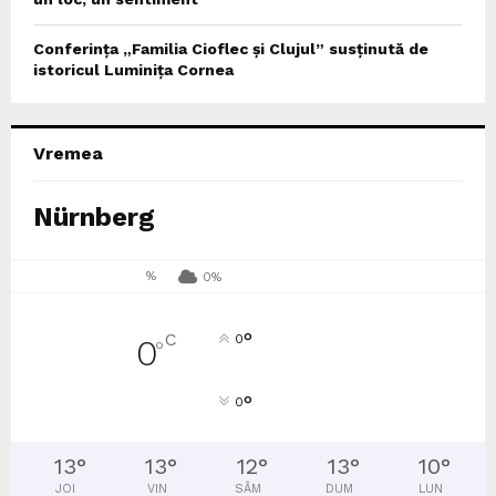
Conferința „Familia Cioflec și Clujul” susținută de
istoricul Luminița Cornea
Vremea
Nürnberg
%
0%
°
C
0
0
°
°
0
13
°
13
°
12
°
13
°
10
°
JOI
VIN
SÂM
DUM
LUN