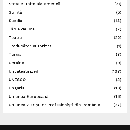
Statele Unite ale Americii
(21)
Știință
(5)
Suedia
(14)
Ţările de Jos
(7)
Teatru
(22)
Traducător autorizat
(1)
Turcia
(3)
Ucraina
(9)
Uncategorized
(167)
UNESCO
(3)
Ungaria
(10)
Uniunea Europeană
(16)
Uniunea Ziariștilor Profesioniști din România
(37)