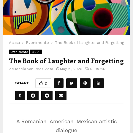
Acasa
Evenimente
The Book of Laughter and Forgetting
Evenimente
S.U.A.
The Book of Laughter and Forgetting
de
Ionela van Reez-Zota
May 21, 2026
0
247
SHARE
0
A Romanian-American-Mexican artistic
dialogue