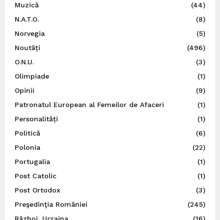
Muzică
(44)
N.A.T.O.
(8)
Norvegia
(5)
Noutăți
(496)
O.N.U.
(3)
Olimpiade
(1)
Opinii
(9)
Patronatul European al Femeilor de Afaceri
(1)
Personalități
(1)
Politică
(6)
Polonia
(22)
Portugalia
(1)
Post Catolic
(1)
Post Ortodox
(3)
Preşedinţia României
(245)
Război, Ucraina
(16)