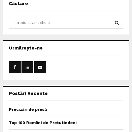
Căutare
S
e
a
S
r
c
E
Urmărește-ne
h
f
A
o
r
R
:
C
Postări Recente
H
Precizări de presă
Top 100 Români de Pretutindeni