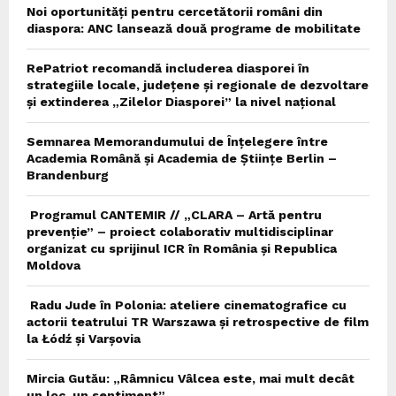
Noi oportunități pentru cercetătorii români din
diaspora: ANC lansează două programe de mobilitate
RePatriot recomandă includerea diasporei în
strategiile locale, județene și regionale de dezvoltare
și extinderea „Zilelor Diasporei” la nivel național
Semnarea Memorandumului de Înțelegere între
Academia Română și Academia de Științe Berlin –
Brandenburg
Programul CANTEMIR // „CLARA – Artă pentru
prevenție” – proiect colaborativ multidisciplinar
organizat cu sprijinul ICR în România și Republica
Moldova
Radu Jude în Polonia: ateliere cinematografice cu
actorii teatrului TR Warszawa și retrospective de film
la Łódź și Varșovia
Mircia Gutău: „Râmnicu Vâlcea este, mai mult decât
un loc, un sentiment”