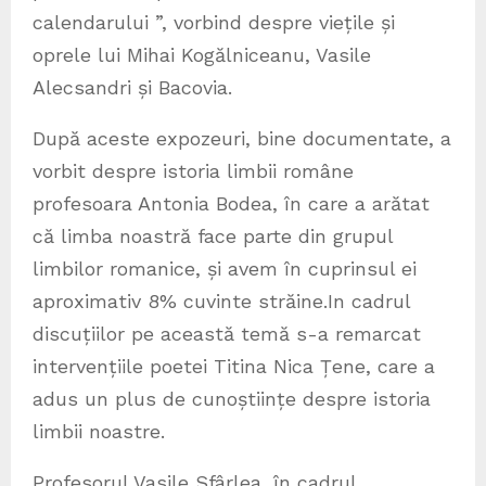
calendarului ”, vorbind despre viețile și
oprele lui Mihai Kogălniceanu, Vasile
Alecsandri și Bacovia.
După aceste expozeuri, bine documentate, a
vorbit despre istoria limbii române
profesoara Antonia Bodea, în care a arătat
că limba noastră face parte din grupul
limbilor romanice, și avem în cuprinsul ei
aproximativ 8% cuvinte străine.In cadrul
discuțiilor pe această temă s-a remarcat
intervențiile poetei Titina Nica Țene, care a
adus un plus de cunoștiințe despre istoria
limbii noastre.
Profesorul Vasile Sfârlea, în cadrul