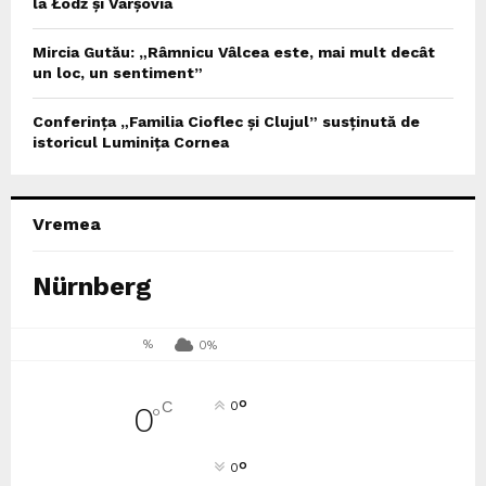
la Łódź și Varșovia
Mircia Gutău: „Râmnicu Vâlcea este, mai mult decât
un loc, un sentiment”
Conferința „Familia Cioflec și Clujul” susținută de
istoricul Luminița Cornea
Vremea
Nürnberg
%
0%
°
C
0
0
°
°
0