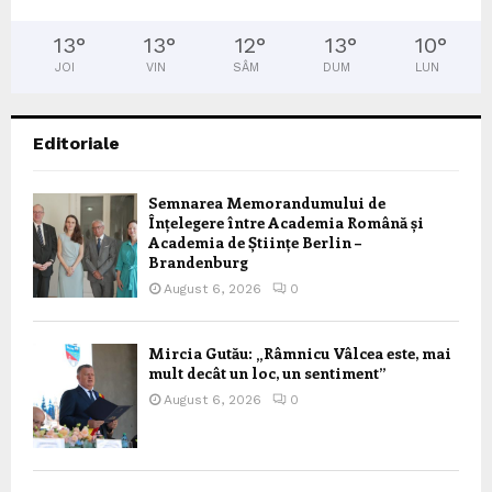
13
°
13
°
12
°
13
°
10
°
JOI
VIN
SÂM
DUM
LUN
Editoriale
Semnarea Memorandumului de
Înțelegere între Academia Română și
Academia de Științe Berlin –
Brandenburg
August 6, 2026
0
Mircia Gutău: „Râmnicu Vâlcea este, mai
mult decât un loc, un sentiment”
August 6, 2026
0