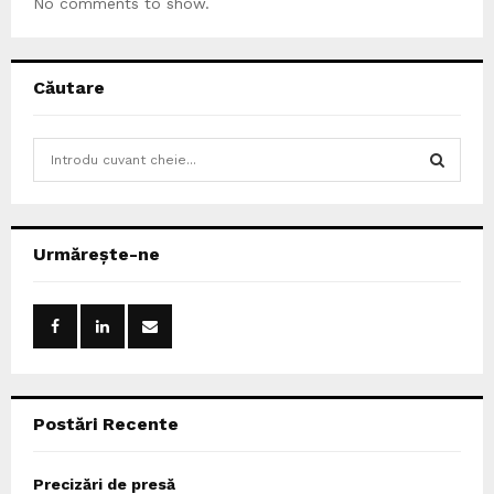
No comments to show.
Căutare
S
e
a
S
r
c
E
Urmărește-ne
h
f
A
o
r
R
:
C
Postări Recente
H
Precizări de presă