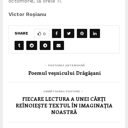
octombrie, la orele 11.
Victor Roșianu
SHARE
0
POSTAREA ANTERIOARĂ
Poemul veșnicului Drăgășani
URMĂTOAREA POSTARE
FIECARE LECTURA A UNEI CĂRŢI
REÎNOIEŞTE TEXTUL ÎN IMAGINAŢIA
NOASTRĂ