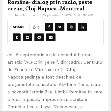
Române- dialog prin radio, peste
ocean, Cluj-Napoca -Montreal
de
Liliana Moldovan
September 7, 2024
0
1268
SHARE
0
Joi, 5 septembrie a.c.la cenaclul literar-
artistic ”Al.Florin Țene ”, din cadrul Centrului
de Zi pentru Vârstnici nr.2- Cluj-
Napoca,ședința a fost deschisă de
președintele cenaclului Al.Florin Țene, care
a povestit istoria Zilei Limbii Române în care
a fost implicat, împreună cu scriitorii
Corneliu Leu și Ligya Diaconescu, și