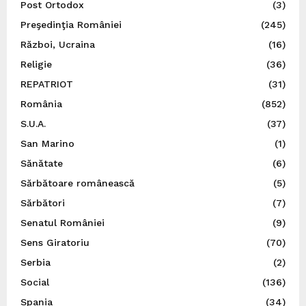
Post Ortodox
(3)
Preşedinţia României
(245)
Război, Ucraina
(16)
Religie
(36)
REPATRIOT
(31)
România
(852)
S.U.A.
(37)
San Marino
(1)
Sănătate
(6)
Sărbătoare românească
(5)
Sărbători
(7)
Senatul României
(9)
Sens Giratoriu
(70)
Serbia
(2)
Social
(136)
Spania
(34)