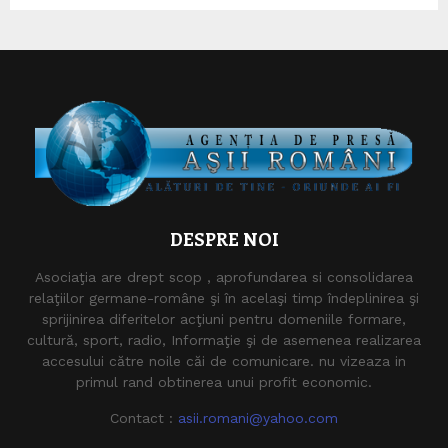
DESPRE NOI
Asociaţia are drept scop , aprofundarea si consolidarea
relaţiilor germane-române şi în acelaşi timp îndeplinirea şi
sprijinirea diferitelor acţiuni pentru domeniile formare,
cultură, sport, radio, Informaţie şi de asemenea realizarea
accesului către noile căi de comunicare. nu vizeaza in
primul rand obtinerea unui profit economic.
Contact :
asii.romani@yahoo.com