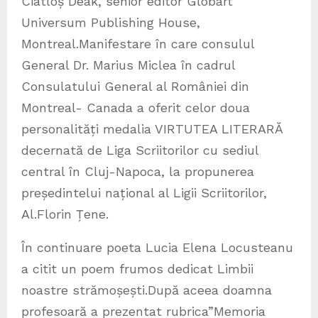
Ciatloș Deak, senior editor Globart
Universum Publishing House,
Montreal.Manifestare în care consulul
General Dr. Marius Miclea în cadrul
Consulatului General al României din
Montreal- Canada a oferit celor doua
personalități medalia VIRTUTEA LITERARĂ
decernată de Liga Scriitorilor cu sediul
central în Cluj-Napoca, la propunerea
președintelui național al Ligii Scriitorilor,
Al.Florin Țene.
În continuare poeta Lucia Elena Locusteanu
a citit un poem frumos dedicat Limbii
noastre strămoșești.După aceea doamna
profesoară a prezentat rubrica”Memoria