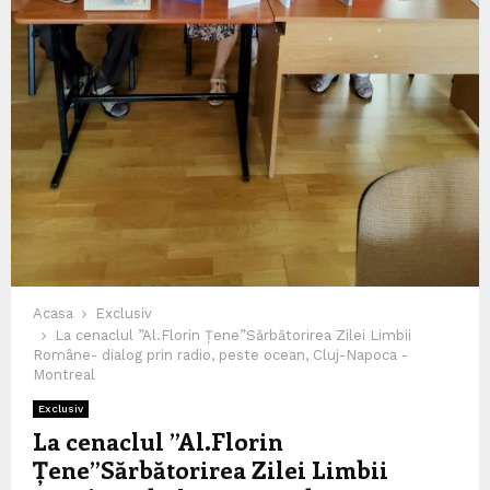
Acasa
Exclusiv
La cenaclul ”Al.Florin Țene”Sărbătorirea Zilei Limbii
Române- dialog prin radio, peste ocean, Cluj-Napoca -
Montreal
Exclusiv
La cenaclul ”Al.Florin
Țene”Sărbătorirea Zilei Limbii