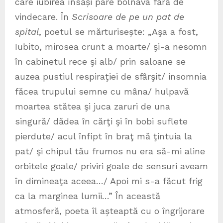
care iubirea însăși pare bolnava fără de
vindecare. În
Scrisoare de pe un pat de
spital
, poetul se mărturisește: „Aşa a fost,
Iubito, mirosea crunt a moarte/ şi-a nesomn
în cabinetul rece şi alb/ prin saloane se
auzea pustiul respiraţiei de sfârşit/ insomnia
făcea trupului semne cu mâna/ hulpavă
moartea stătea şi juca zaruri de una
singură/ dădea în cărţi şi în bobi suflete
pierdute/ acul înfipt în braţ mă ţintuia la
pat/ şi chipul tău frumos nu era să-mi aline
orbitele goale/ priviri goale de sensuri aveam
în dimineaţa aceea…/ Apoi mi s-a făcut frig
ca la marginea lumii…” În această
atmosferă, poeta îl așteaptă cu o îngrijorare