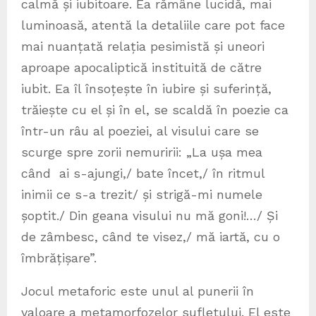
calmă și iubitoare. Ea rămâne lucidă, mai
luminoasă, atentă la detaliile care pot face
mai nuanțată relația pesimistă și uneori
aproape apocaliptică instituită de către
iubit. Ea îl însoțește în iubire și suferință,
trăiește cu el și în el, se scaldă în poezie ca
într-un râu al poeziei, al visului care se
scurge spre zorii nemuririi: „La ușa mea
când ai s-ajungi,/ bate încet,/ în ritmul
inimii ce s-a trezit/ și strigă-mi numele
șoptit./ Din geana visului nu mă goni!…/ Și
de zâmbesc, când te visez,/ mă iartă, cu o
îmbrățișare”.
Jocul metaforic este unul al punerii în
valoare a metamorfozelor sufletului. El este