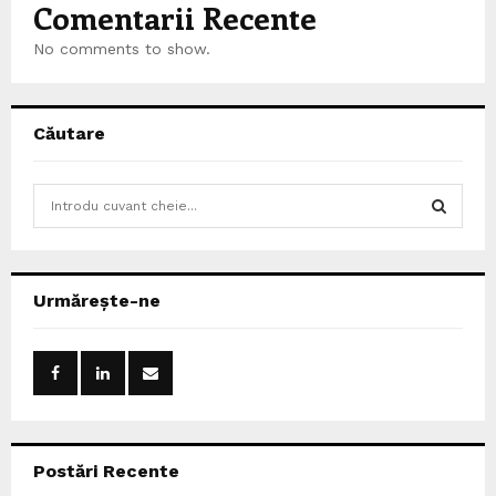
Comentarii Recente
No comments to show.
Căutare
S
e
a
S
r
c
E
Urmărește-ne
h
f
A
o
r
R
:
C
Postări Recente
H