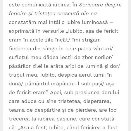
este comunicată iubirea. În
Scrisoare despre
fericire și tristețea crescută din ea
constatăm mai întâi o iubire luminoasă –
exprimată în versurile „Iubito, așa de fericit
eram în acele zile încât/ îmi strigam
fierberea din sânge în cele patru vânturi/
sufletul meu dădea lecții de zbor norilor/
păsărilor zilei le arăta aripi de lumină și dor/
trupul meu, Iubito, despica aerul lumii în
două/ pământul crăpându-l sub pași/ așa
de fericit eram”. Apoi, sub presiunea dorului
care aduce cu sine tristețea, disperarea,
teama de despărțire și de pierdere, are loc
trecerea la iubirea pasiune, care constată
că: „Așa a fost, Iubito, când fericirea a fost