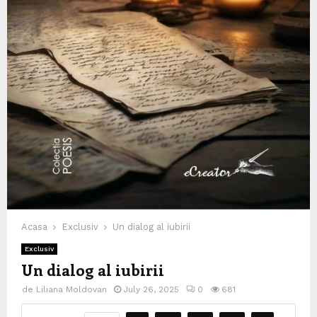
Acasa
Exclusiv
Un dialog al iubirii
Exclusiv
Un dialog al iubirii
de
Liliana Moldovan
July 26, 2025
0
681