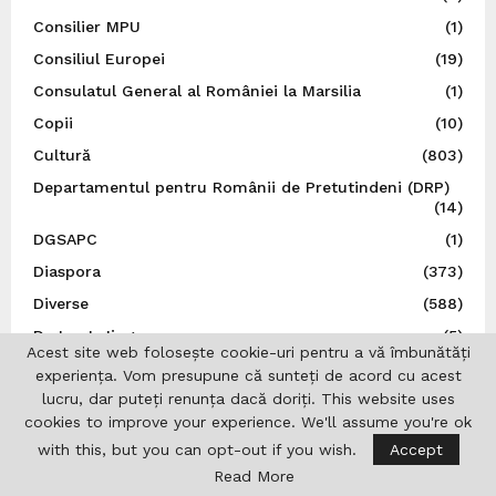
Consilier MPU
(1)
Consiliul Europei
(19)
Consulatul General al României la Marsilia
(1)
Copii
(10)
Cultură
(803)
Departamentul pentru Românii de Pretutindeni (DRP)
(14)
DGSAPC
(1)
Diaspora
(373)
Diverse
(588)
Dr. Ion I. Jinga
(5)
Acest site web folosește cookie-uri pentru a vă îmbunătăți
Droguri
(31)
experiența. Vom presupune că sunteți de acord cu acest
lucru, dar puteți renunța dacă doriți. This website uses
DRP
(5)
cookies to improve your experience. We'll assume you're ok
Editoriale
(24)
with this, but you can opt-out if you wish.
Accept
Educație
(31)
Read More
Esențial
(7)