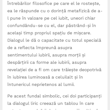
Întrebărilor filosofice pe care el le rostește,
ea le răspunde cu o dorință metafizică de a-
l pune în valoare pe cel iubit, uneori chiar
confundându-se cu el, dar păstrând-și în
același timp propriul spațiu de mișcare.
Dialogul le dă o capacitate cu totul specială
de a reflecta împreună asupra
sentimentului iubirii, asupra morții și
despărțirii ca forme ale iubirii, asupra
revelației de a fi om care trăiește deopotrivă
în iubirea luminoasă a celuilalt și în
întunericul neprietenos al lumii.
Pe acest fundal simbolic, cei doi participanți
la dialogul liric creează un tablou în care