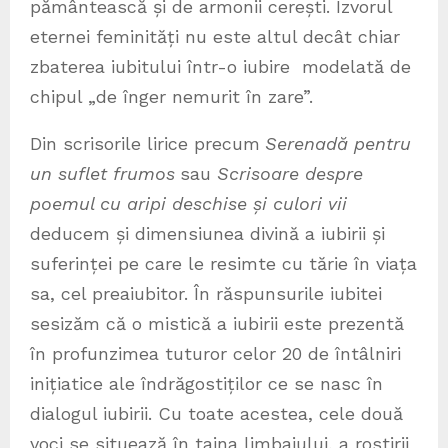
pământească și de armonii cerești. Izvorul
eternei feminități nu este altul decât chiar
zbaterea iubitului într-o iubire modelată de
chipul „de înger nemurit în zare”.
Din scrisorile lirice precum
Serenadă pentru
un suflet frumos
sau
Scrisoare despre
poemul cu aripi deschise și culori vii
deducem și dimensiunea divină a iubirii și
suferinței pe care le resimte cu tărie în viața
sa, cel preaiubitor. În răspunsurile iubitei
sesizăm că o mistică a iubirii este prezentă
în profunzimea tuturor celor 20 de întâlniri
inițiatice ale îndrăgostiților ce se nasc în
dialogul iubirii. Cu toate acestea, cele două
voci se situează în taina limbajului, a rostirii