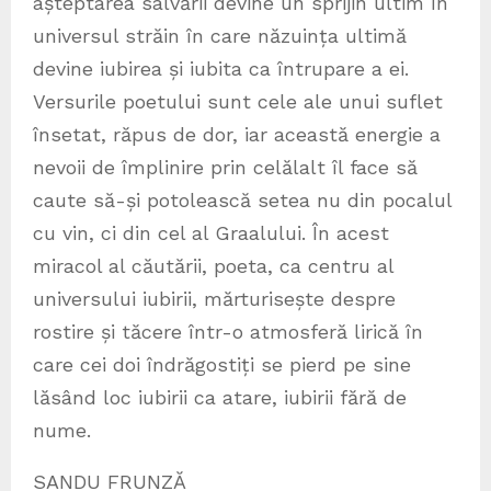
așteptarea salvării devine un sprijin ultim în
universul străin în care năzuința ultimă
devine iubirea și iubita ca întrupare a ei.
Versurile poetului sunt cele ale unui suflet
însetat, răpus de dor, iar această energie a
nevoii de împlinire prin celălalt îl face să
caute să-și potolească setea nu din pocalul
cu vin, ci din cel al Graalului. În acest
miracol al căutării, poeta, ca centru al
universului iubirii, mărturisește despre
rostire și tăcere într-o atmosferă lirică în
care cei doi îndrăgostiți se pierd pe sine
lăsând loc iubirii ca atare, iubirii fără de
nume.
SANDU FRUNZĂ