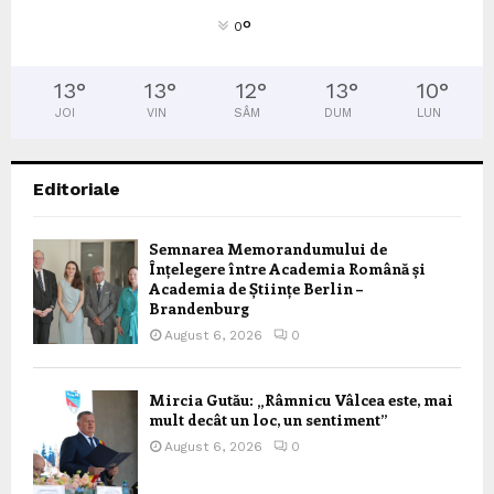
°
0
13
°
13
°
12
°
13
°
10
°
JOI
VIN
SÂM
DUM
LUN
Editoriale
Semnarea Memorandumului de
Înțelegere între Academia Română și
Academia de Științe Berlin –
Brandenburg
August 6, 2026
0
Mircia Gutău: „Râmnicu Vâlcea este, mai
mult decât un loc, un sentiment”
August 6, 2026
0