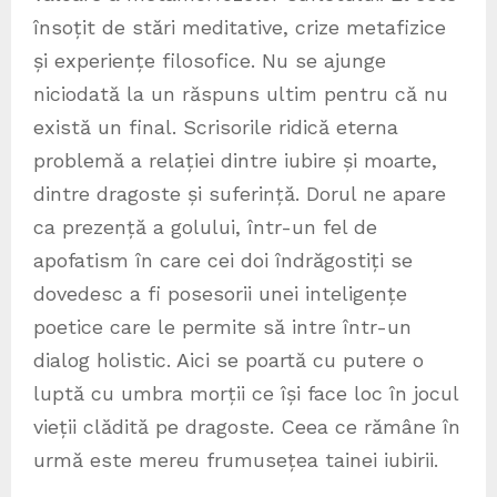
însoțit de stări meditative, crize metafizice
și experiențe filosofice. Nu se ajunge
niciodată la un răspuns ultim pentru că nu
există un final. Scrisorile ridică eterna
problemă a relației dintre iubire și moarte,
dintre dragoste și suferință. Dorul ne apare
ca prezență a golului, într-un fel de
apofatism în care cei doi îndrăgostiți se
dovedesc a fi posesorii unei inteligențe
poetice care le permite să intre într-un
dialog holistic. Aici se poartă cu putere o
luptă cu umbra morții ce își face loc în jocul
vieții clădită pe dragoste. Ceea ce rămâne în
urmă este mereu frumusețea tainei iubirii.