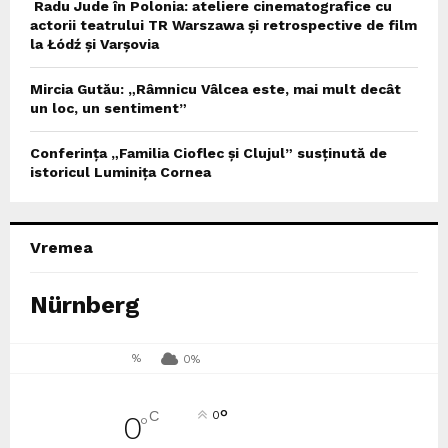
Radu Jude în Polonia: ateliere cinematografice cu
actorii teatrului TR Warszawa și retrospective de film
la Łódź și Varșovia
Mircia Gutău: „Râmnicu Vâlcea este, mai mult decât
un loc, un sentiment”
Conferința „Familia Cioflec și Clujul” susținută de
istoricul Luminița Cornea
Vremea
Nürnberg
%
0%
°
C
0
0
°