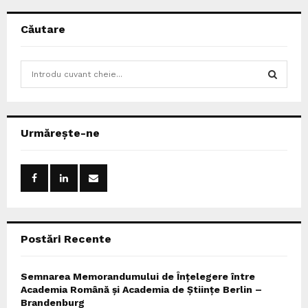
Căutare
S
e
a
S
r
c
E
Urmărește-ne
h
f
A
o
r
R
:
C
Postări Recente
H
Semnarea Memorandumului de Înțelegere între
Academia Română și Academia de Științe Berlin –
Brandenburg