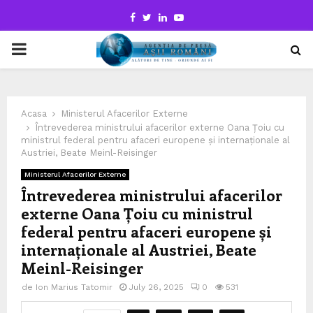
Facebook
Twitter
Linkedin
Youtube
PRIMARY
MENU
Acasa
Ministerul Afacerilor Externe
Întrevederea ministrului afacerilor externe Oana Țoiu cu
ministrul federal pentru afaceri europene și internaționale al
Austriei, Beate Meinl-Reisinger
Ministerul Afacerilor Externe
Întrevederea ministrului afacerilor
externe Oana Țoiu cu ministrul
federal pentru afaceri europene și
internaționale al Austriei, Beate
Meinl-Reisinger
de
Ion Marius Tatomir
July 26, 2025
0
531