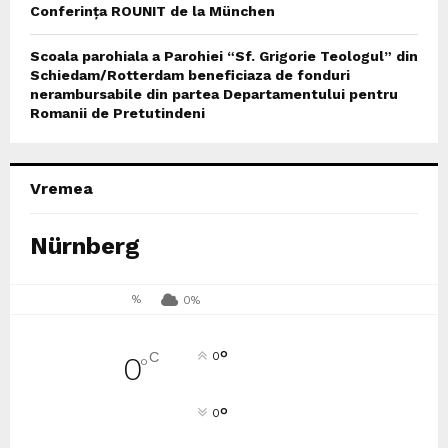
Conferința ROUNIT de la München
Scoala parohiala a Parohiei “Sf. Grigorie Teologul” din
Schiedam/Rotterdam beneficiaza de fonduri
nerambursabile din partea Departamentului pentru
Romanii de Pretutindeni
Vremea
Nürnberg
%
0%
°
C
0
0
°
°
0