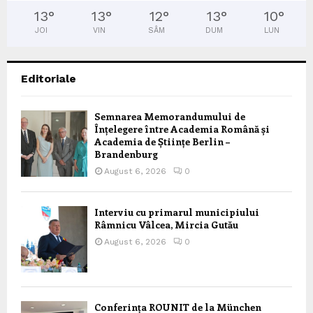
13
°
13
°
12
°
13
°
10
°
JOI
VIN
SÂM
DUM
LUN
Editoriale
Semnarea Memorandumului de
Înțelegere între Academia Română și
Academia de Științe Berlin –
Brandenburg
August 6, 2026
0
Interviu cu primarul municipiului
Râmnicu Vâlcea, Mircia Gutău
August 6, 2026
0
Conferința ROUNIT de la München