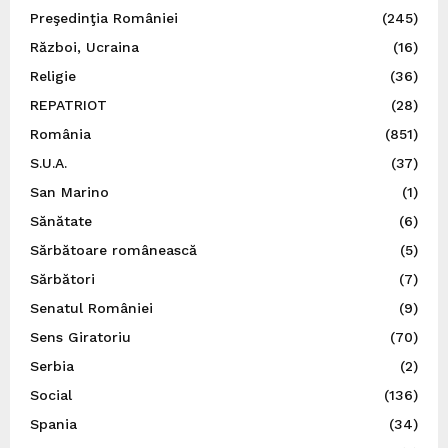
Preşedinţia României
(245)
Război, Ucraina
(16)
Religie
(36)
REPATRIOT
(28)
România
(851)
S.U.A.
(37)
San Marino
(1)
Sănătate
(6)
Sărbătoare românească
(5)
Sărbători
(7)
Senatul României
(9)
Sens Giratoriu
(70)
Serbia
(2)
Social
(136)
Spania
(34)