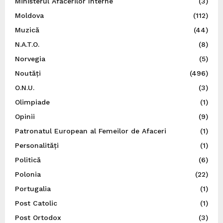
Ministerul Afacerilor Interne
(3)
Moldova
(112)
Muzică
(44)
N.A.T.O.
(8)
Norvegia
(5)
Noutăți
(496)
O.N.U.
(3)
Olimpiade
(1)
Opinii
(9)
Patronatul European al Femeilor de Afaceri
(1)
Personalități
(1)
Politică
(6)
Polonia
(22)
Portugalia
(1)
Post Catolic
(1)
Post Ortodox
(3)