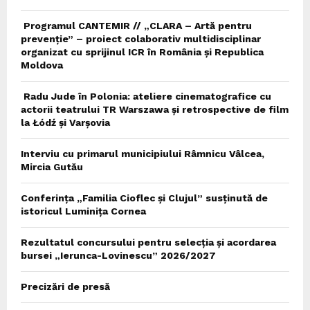
Programul CANTEMIR // „CLARA – Artă pentru
prevenție” – proiect colaborativ multidisciplinar
organizat cu sprijinul ICR în România și Republica
Moldova
Radu Jude în Polonia: ateliere cinematografice cu
actorii teatrului TR Warszawa și retrospective de film
la Łódź și Varșovia
Interviu cu primarul municipiului Râmnicu Vâlcea,
Mircia Gutău
Conferința „Familia Cioflec și Clujul” susținută de
istoricul Luminița Cornea
Rezultatul concursului pentru selecția și acordarea
bursei „Ierunca-Lovinescu” 2026/2027
Precizări de presă