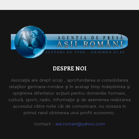
DESPRE NOI
Asociaţia are drept scop , aprofundarea si consolidarea
relaţiilor germane-române şi în acelaşi timp îndeplinirea şi
sprijinirea diferitelor acţiuni pentru domeniile formare,
cultură, sport, radio, Informaţie şi de asemenea realizarea
accesului către noile căi de comunicare. nu vizeaza in
primul rand obtinerea unui profit economic.
Contact :
asii.romani@yahoo.com