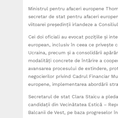
Ministrul pentru afaceri europene Thom
secretar de stat pentru afaceri europene,
viitoarei președinții irlandeze a Consiliu
Cei doi oficiali au evocat pozițiile și i
european, inclusiv în ceea ce privește 
Ucraina, precum și a consolidării apără
modalități concrete de întărire a coope
avansarea procesului de extindere, pro
negocierilor privind Cadrul Financiar Mu
europene, implementarea abordării stra
Secretarul de stat Clara Staicu a pled
candidații din Vecinătatea Estică – Repu
Balcanii de Vest, pe baza progreselor î