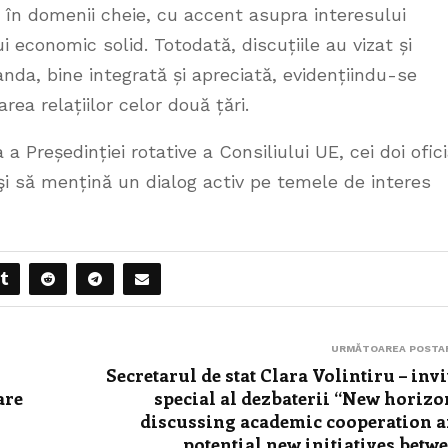
 în domenii cheie, cu accent asupra interesului
 economic solid. Totodată, discuțiile au vizat și
nda, bine integrată și apreciată, evidențiindu-se
rea relațiilor celor două țări.
a Președinției rotative a Consiliului UE, cei doi ofici
i să mențină un dialog activ pe temele de interes
URMĂTOAREA POSTA
Secretarul de stat Clara Volintiru – invi
are
special al dezbaterii “New horizo
discussing academic cooperation 
potential new initiatives betw