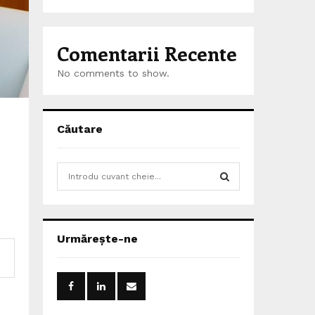
Comentarii Recente
No comments to show.
Căutare
S
e
a
S
r
c
E
Urmărește-ne
h
f
A
o
r
R
: