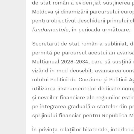
de stat român a evidențiat susținerea 
Moldova și dinamizării parcursului europe
pentru obiectivul deschiderii primului 
fundamentale
, în perioada următoare.
Secretarul de stat român a subliniat, d
permită pe parcursul acestui an avansare
Multianual 2028-2034, care să susțină r
vizând în mod deosebit: avansarea conv
rolului Politicii de Coeziune și Politici
utilizarea instrumentelor dedicate compet
și nevoilor financiare ale regiunilor est
pe integrarea graduală a statelor din p
sprijinului financiar pentru Republica M
În privința relațiilor bilaterale, interlo