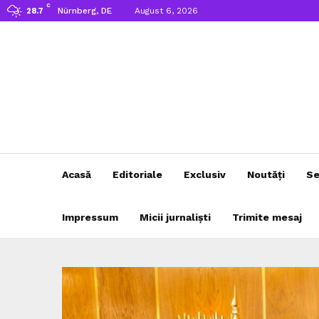
C
Nürnberg, DE
August 6, 2026
28.7
Acasă
Editoriale
Exclusiv
Noutăți
Se
Impressum
Micii jurnaliști
Trimite mesaj