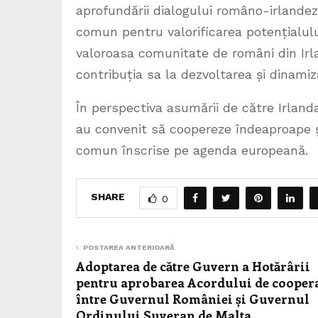
aprofundării dialogului româno-irlandez
comun pentru valorificarea potențialului
valoroasa comunitate de români din Irla
contribuția sa la dezvoltarea și dinamiza
În perspectiva asumării de către Irlanda 
au convenit să coopereze îndeaproape ş
comun înscrise pe agenda europeană.
SHARE
0
POSTAREA ANTERIOARĂ
Adoptarea de către Guvern a Hotărârii
pentru aprobarea Acordului de cooper
între Guvernul României și Guvernul
Ordinului Suveran de Malta