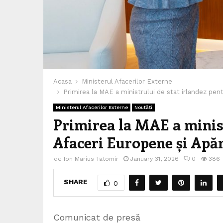
Acasa
Ministerul Afacerilor Externe
Primirea la MAE a ministrului de stat irlandez pe
Ministerul Afacerilor Externe
Noutăți
Primirea la MAE a minist
Afaceri Europene și Apă
de
Ion Marius Tatomir
January 31, 2026
0
386
SHARE
0
Comunicat de presă