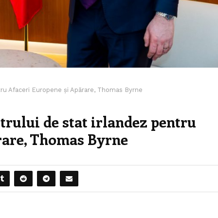
ntru Afaceri Europene și Apărare, Thomas Byrne
rului de stat irlandez pentru
rare, Thomas Byrne