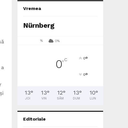
Vremea
Nürnberg
să
%
0%
°
0
C
0
°
 a
°
0
r
13
°
13
°
12
°
13
°
10
°
și
JOI
VIN
SÂM
DUM
LUN
Editoriale