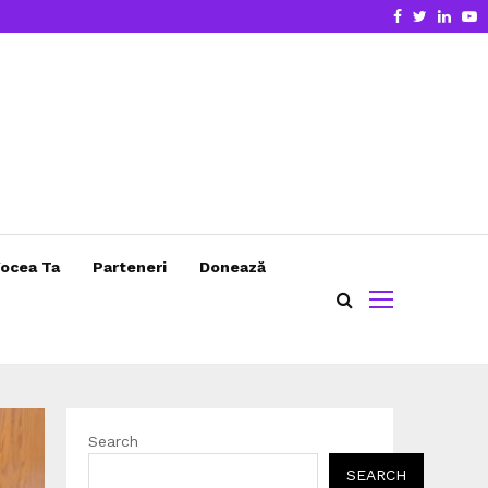
Facebook
Twitter
Linke
Y
ocea Ta
Parteneri
Donează
Search
SEARCH