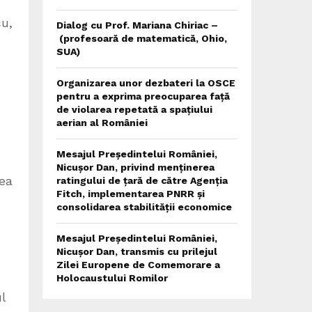
cu,
Dialog cu Prof. Mariana Chiriac –
(profesoară de matematică, Ohio,
SUA)
Organizarea unor dezbateri la OSCE
pentru a exprima preocuparea față
de violarea repetată a spațiului
aerian al României
Mesajul Președintelui României,
Nicușor Dan, privind menținerea
rea
ratingului de țară de către Agenția
Fitch, implementarea PNRR și
consolidarea stabilității economice
Mesajul Președintelui României,
Nicușor Dan, transmis cu prilejul
Zilei Europene de Comemorare a
Holocaustului Romilor
l