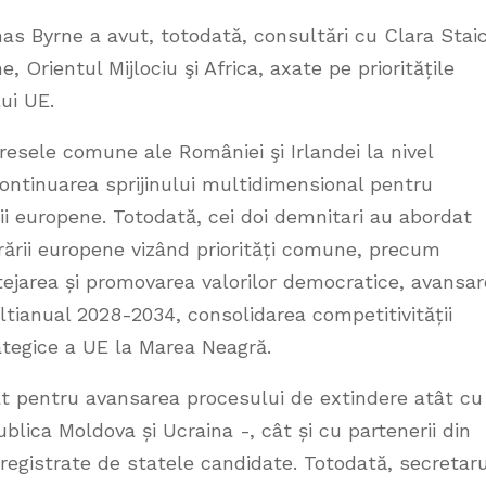
as Byrne a avut, totodată, consultări cu Clara Stai
 Orientul Mijlociu şi Africa, axate pe prioritățile
lui UE.
nteresele comune ale României şi Irlandei la nivel
continuarea sprijinului multidimensional pentru
rii europene. Totodată, cei doi demnitari au abordat
rării europene vizând priorități comune, precum
tejarea și promovarea valorilor democratice, avansa
ltianual 2028-2034, consolidarea competitivității
tegice a UE la Marea Neagră.
at pentru avansarea procesului de extindere atât cu
blica Moldova și Ucraina -, cât și cu partenerii din
nregistrate de statele candidate. Totodată, secretaru