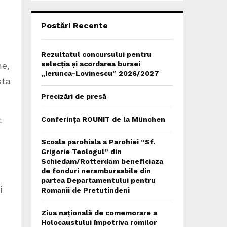
C
H
Postări Recente
Rezultatul concursului pentru
selecția și acordarea bursei
ne,
„Ierunca-Lovinescu” 2026/2027
sta
Precizări de presă
t
Conferința ROUNIT de la München
Scoala parohiala a Parohiei “Sf.
Grigorie Teologul” din
Schiedam/Rotterdam beneficiaza
de fonduri nerambursabile din
partea Departamentului pentru
i
Romanii de Pretutindeni
Ziua națională de comemorare a
Holocaustului împotriva romilor