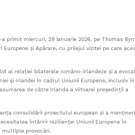
l-a primit miercuri, 28 ianuarie 2026, pe Thomas Byr
i Europene și Apărare, cu prilejul vizitei pe care ace
lid al relației bilaterale româno-irlandeze și a evoca
ei şi Irlandei în cadrul Uniunii Europene, inclusiv în
asumarea de către Irlanda a viitoarei președinții a
tanța consolidării proiectului european și a mențineri
esitatea întăririi rezilienței Uniunii Europene în
 multiple provocări.