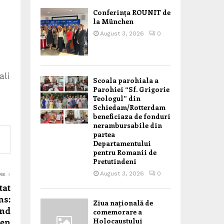
Conferința ROUNIT de
la München
August 3, 2026
0
ali
Scoala parohiala a
Parohiei “Sf. Grigorie
Teologul” din
Schiedam/Rotterdam
beneficiaza de fonduri
nerambursabile din
partea
Departamentului
pentru Romanii de
Pretutindeni
August 3, 2026
0
RE
tat
ns:
Ziua națională de
and
comemorare a
een
Holocaustului