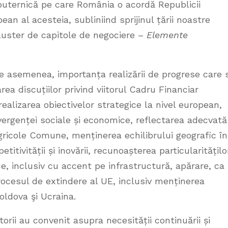
puternică pe care România o acordă Republicii
an al acesteia, subliniind sprijinul țării noastre
cluster de capitole de negociere –
Elemente
e asemenea, importanța realizării de progrese care 
a discuțiilor privind viitorul Cadru Financiar
ealizarea obiectivelor strategice la nivel european,
ergenței sociale și economice, reflectarea adecvată
i Agricole Comune, menținerea echilibrului geografic în
itivității și inovării, recunoașterea particularitățilo
ice, inclusiv cu accent pe infrastructură, apărare, ca 
rocesul de extindere al UE, inclusiv menținerea
oldova şi Ucraina.
cutorii au convenit asupra necesității continuării și