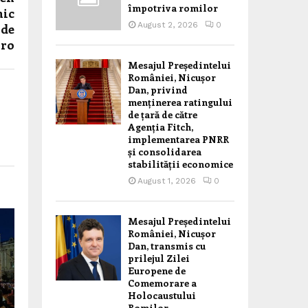
împotriva romilor
mic
August 2, 2026
0
 de
iro
Mesajul Președintelui
României, Nicușor
Dan, privind
menținerea ratingului
de țară de către
Agenția Fitch,
implementarea PNRR
și consolidarea
stabilității economice
August 1, 2026
0
Mesajul Președintelui
României, Nicușor
Dan, transmis cu
prilejul Zilei
Europene de
Comemorare a
Holocaustului
Romilor