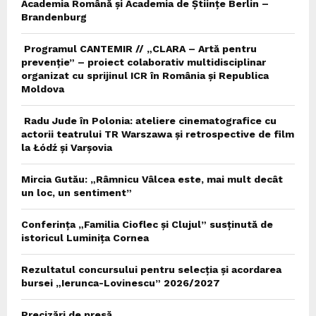
Academia Română și Academia de Științe Berlin –
Brandenburg
Programul CANTEMIR // „CLARA – Artă pentru
prevenție” – proiect colaborativ multidisciplinar
organizat cu sprijinul ICR în România și Republica
Moldova
Radu Jude în Polonia: ateliere cinematografice cu
actorii teatrului TR Warszawa și retrospective de film
la Łódź și Varșovia
Mircia Gutău: „Râmnicu Vâlcea este, mai mult decât
un loc, un sentiment”
Conferința „Familia Cioflec și Clujul” susținută de
istoricul Luminița Cornea
Rezultatul concursului pentru selecția și acordarea
bursei „Ierunca-Lovinescu” 2026/2027
Precizări de presă