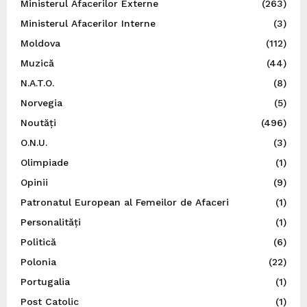
Ministerul Afacerilor Externe
(263)
Ministerul Afacerilor Interne
(3)
Moldova
(112)
Muzică
(44)
N.A.T.O.
(8)
Norvegia
(5)
Noutăți
(496)
O.N.U.
(3)
Olimpiade
(1)
Opinii
(9)
Patronatul European al Femeilor de Afaceri
(1)
Personalități
(1)
Politică
(6)
Polonia
(22)
Portugalia
(1)
Post Catolic
(1)