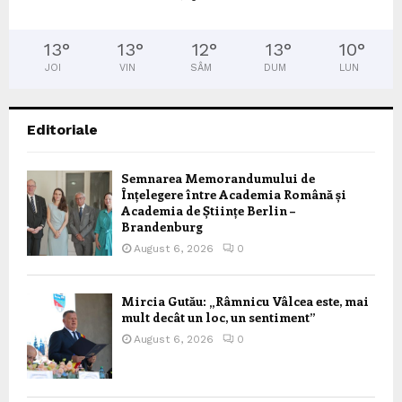
13
°
13
°
12
°
13
°
10
°
JOI
VIN
SÂM
DUM
LUN
Editoriale
Semnarea Memorandumului de
Înțelegere între Academia Română și
Academia de Științe Berlin –
Brandenburg
August 6, 2026
0
Mircia Gutău: „Râmnicu Vâlcea este, mai
mult decât un loc, un sentiment”
August 6, 2026
0