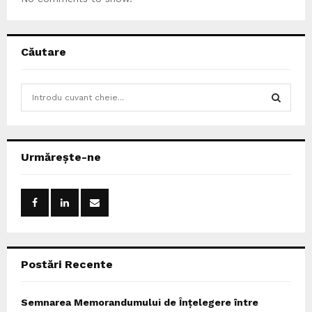
Căutare
S
e
a
S
r
c
E
Urmărește-ne
h
f
A
o
r
R
:
C
Postări Recente
H
Semnarea Memorandumului de Înțelegere între