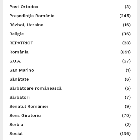
Post Ortodox
(3)
Preşedinţia României
(245)
Război, Ucraina
(16)
Religie
(36)
REPATRIOT
(28)
România
(851)
S.U.A.
(37)
San Marino
(1)
Sănătate
(6)
Sărbătoare românească
(5)
Sărbători
(7)
Senatul României
(9)
Sens Giratoriu
(70)
Serbia
(2)
Social
(136)