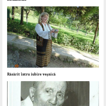
Răsărit întru iubire veșnică