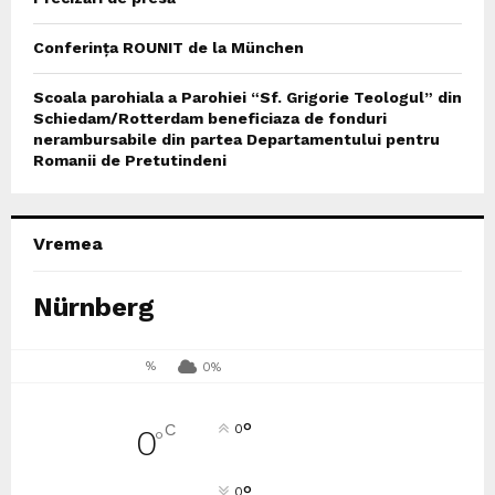
Conferința ROUNIT de la München
Scoala parohiala a Parohiei “Sf. Grigorie Teologul” din
Schiedam/Rotterdam beneficiaza de fonduri
nerambursabile din partea Departamentului pentru
Romanii de Pretutindeni
Vremea
Nürnberg
%
0%
°
C
0
0
°
°
0