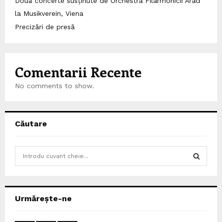
Două concerte susținute de Orchestra Filarmonicii Arad
la Musikverein, Viena
Precizări de presă
Comentarii Recente
No comments to show.
Căutare
S
e
a
S
r
c
E
Urmărește-ne
h
f
A