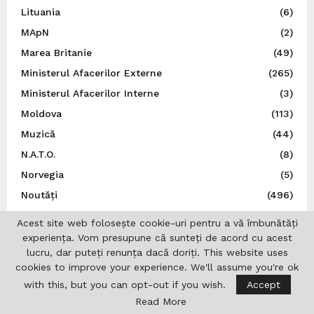
Lituania
(6)
MApN
(2)
Marea Britanie
(49)
Ministerul Afacerilor Externe
(265)
Ministerul Afacerilor Interne
(3)
Moldova
(113)
Muzică
(44)
N.A.T.O.
(8)
Norvegia
(5)
Noutăți
(496)
O.N.U.
(3)
Acest site web folosește cookie-uri pentru a vă îmbunătăți
Olimpiade
(1)
experiența. Vom presupune că sunteți de acord cu acest
lucru, dar puteți renunța dacă doriți. This website uses
Opinii
(9)
cookies to improve your experience. We'll assume you're ok
Patronatul European al Femeilor de Afaceri
(1)
with this, but you can opt-out if you wish.
Accept
Personalități
(1)
Read More