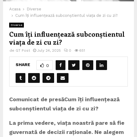
Acasa
Diverse
Cum îți influențează subconștientul viața de zi cu zi?
Diverse
Cum îți influențează subconștientul
viața de zi cu zi?
de
GT Post
July 24, 2025
0
651
SHARE
0
Comunicat de presă
Cum îți influențează
subconștientul viața de zi cu zi?
La prima vedere, viața noastră pare să fie
guvernată de decizii raționale. Ne alegem