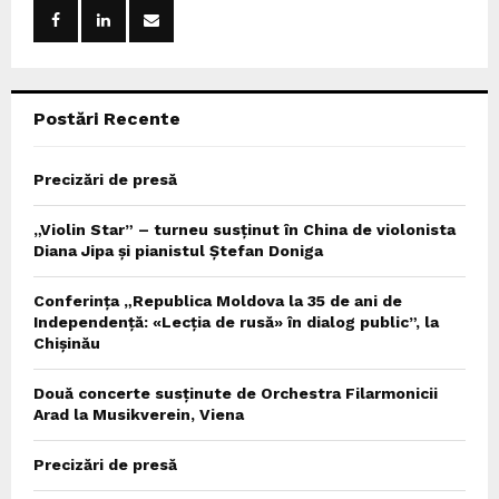
o
r
R
:
C
Postări Recente
H
Precizări de presă
„Violin Star” – turneu susținut în China de violonista
Diana Jipa și pianistul Ștefan Doniga
Conferința „Republica Moldova la 35 de ani de
Independență: «Lecția de rusă» în dialog public”, la
Chișinău
Două concerte susținute de Orchestra Filarmonicii
Arad la Musikverein, Viena
Precizări de presă