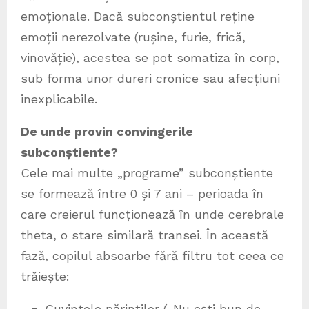
emoționale. Dacă subconștientul reține
emoții nerezolvate (rușine, furie, frică,
vinovăție), acestea se pot somatiza în corp,
sub forma unor dureri cronice sau afecțiuni
inexplicabile.
De unde provin convingerile
subconștiente?
Cele mai multe „programe” subconștiente
se formează între 0 și 7 ani – perioada în
care creierul funcționează în unde cerebrale
theta, o stare similară transei. În această
fază, copilul absoarbe fără filtru tot ceea ce
trăiește:
Cuvintele părinților („Nu ești bun de