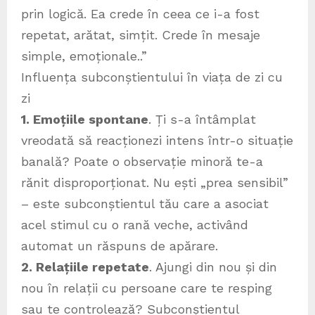
prin logică. Ea crede în ceea ce i-a fost
repetat, arătat, simțit. Crede în mesaje
simple, emoționale..”
Influența subconștientului în viața de zi cu
zi
1. Emoțiile spontane
. Ți s-a întâmplat
vreodată să reacționezi intens într-o situație
banală? Poate o observație minoră te-a
rănit disproporționat. Nu ești „prea sensibil”
– este subconștientul tău care a asociat
acel stimul cu o rană veche, activând
automat un răspuns de apărare.
2. Relațiile repetate
. Ajungi din nou și din
nou în relații cu persoane care te resping
sau te controlează? Subconștientul