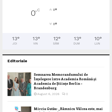
°
C
0
0
°
°
0
13
°
13
°
12
°
13
°
10
°
JOI
VIN
SÂM
DUM
LUN
Editoriale
Semnarea Memorandumului de
Înțelegere între Academia Română și
Academia de Științe Berlin –
Brandenburg
August 6, 2026
0
Mircia Gutău: „Râmnicu Vâlcea este, mai