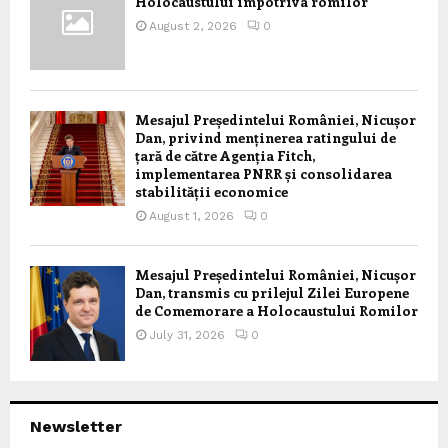
Holocaustului împotriva romilor
August 2, 2026
0
Mesajul Președintelui României, Nicușor
Dan, privind menținerea ratingului de
țară de către Agenția Fitch,
implementarea PNRR și consolidarea
stabilității economice
August 1, 2026
0
Mesajul Președintelui României, Nicușor
Dan, transmis cu prilejul Zilei Europene
de Comemorare a Holocaustului Romilor
July 31, 2026
0
Newsletter