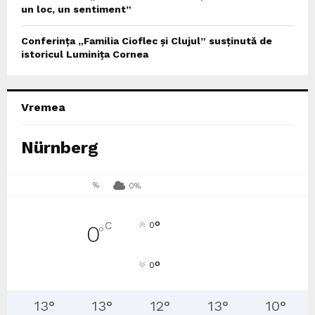
un loc, un sentiment”
Conferința „Familia Cioflec și Clujul” susținută de
istoricul Luminița Cornea
Vremea
Nürnberg
%
0%
°
C
0
0
°
°
0
13
°
13
°
12
°
13
°
10
°