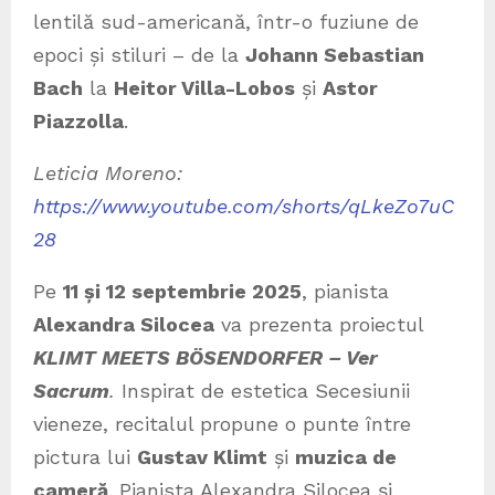
lentilă sud-americană, într-o fuziune de
epoci și stiluri – de la
Johann Sebastian
Bach
la
Heitor Villa-Lobos
și
Astor
Piazzolla
.
Leticia Moreno:
https://www.youtube.com/shorts/qLkeZo7uC
28
Pe
11 și 12 septembrie 2025
, pianista
Alexandra Silocea
va prezenta proiectul
KLIMT MEETS BÖSENDORFER – Ver
Sacrum
.
Inspirat de estetica Secesiunii
vieneze, recitalul propune o punte între
pictura lui
Gustav Klimt
și
muzica de
cameră
. Pianista Alexandra Silocea și