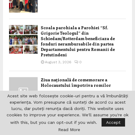
Scoala parohiala a Parohiei “Sf.
Grigorie Teologul” din
Schiedam/Rotterdam beneficiaza de
fonduri nerambursabile din partea
Departamentului pentru Romanii de
Pretutindeni
August 3, 2026
0
Ziua națională de comemorare a
Holocaustului împotriva romilor
August 2, 2026
0
Acest site web folosește cookie-uri pentru a vă îmbunătăți
experiența. Vom presupune că sunteți de acord cu acest
lucru, dar puteți renunța dacă doriți. This website uses
cookies to improve your experience. We'll assume you're ok
Mesajul Președintelui României, Nicușor
with this, but you can opt-out if you wish.
Accept
Dan, privind menținerea ratingului de
Read More
țară de către Agenția Fitch,