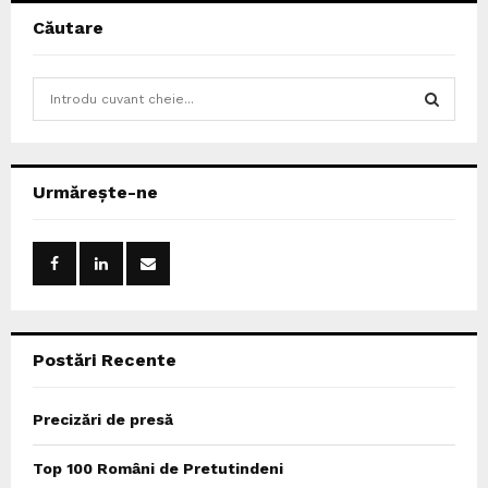
Căutare
S
e
a
S
r
c
E
Urmărește-ne
h
f
A
o
r
R
:
C
Postări Recente
H
Precizări de presă
Top 100 Români de Pretutindeni