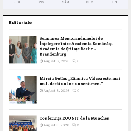
JOI
VIN
SÂM
DUM
LUN
Editoriale
Semnarea Memorandumului de
Înțelegere între Academia Română și
Academia de Științe Berlin –
Brandenburg
August 6, 2026
0
Mircia Gutău: „Râmnicu Vâlcea este, mai
mult decât un loc, un sentiment”
August 6, 2026
0
Conferința ROUNIT de la München
August 3, 2026
0