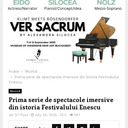
Acasa
Muzică
Prima serie de spectacole imersive din istoria Festivalului
Enescu
Muzică
Prima serie de spectacole imersive
din istoria Festivalului Enescu
de
GT Post
July 24, 2025
0
567