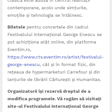
clasică este adusă în centrul realității
contemporane, acolo unde simțurile,
emoțiile și tehnologia se întâlnesc.
Biletele
pentru concertele din cadrul
Festivalului Internațional George Enescu se
pot achiziționa atât online, din platforma
Eventim.ro,
https://www.cts.eventim.ro/artist/festivalul-
george-enescu
, cât și în format fizic, din
rețeaua de hypermarketuri Carrefour și din
lanțurile de librării Cărturești și Humanitas.
Organizatorii își rezervă dreptul de a
modifica programele. Vă rugăm să vizitați
site-ul Festivalului Internațional George