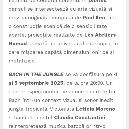
semnat de celebrul coregraf. În
Onirius
,
dansul se intersectează cu arta vizuală si
muzica originală compusă de
Paul Ilea
, într-
o construcție scenică de o sensibilitate
aparte; proiecțiile realizate de
Les Ateliers
Nomad
creează un univers caleidoscopic, în
care mișcarea capătă dimensiuni onirice și
metafizice.
BACH IN THE JUNGLE
se va desfășura pe
4
și 5 septembrie 2025
, de la ora 20:00. Un
concert spectaculos ce aduce sonatele lui
Bach într-un context vizual și sonor inedit:
jungla tropicală. Violonista
Leticia Moreno
și bandoneonistul
Claudio Constantini
reinterpretează muzica barocă printr-o