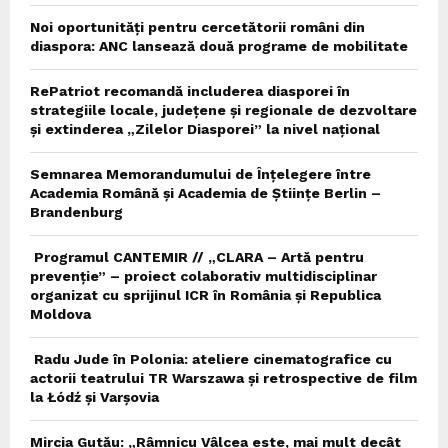
Noi oportunități pentru cercetătorii români din
diaspora: ANC lansează două programe de mobilitate
RePatriot recomandă includerea diasporei în
strategiile locale, județene și regionale de dezvoltare
și extinderea „Zilelor Diasporei” la nivel național
Semnarea Memorandumului de Înțelegere între
Academia Română și Academia de Științe Berlin –
Brandenburg
Programul CANTEMIR // „CLARA – Artă pentru
prevenție” – proiect colaborativ multidisciplinar
organizat cu sprijinul ICR în România și Republica
Moldova
Radu Jude în Polonia: ateliere cinematografice cu
actorii teatrului TR Warszawa și retrospective de film
la Łódź și Varșovia
Mircia Gutău: „Râmnicu Vâlcea este, mai mult decât