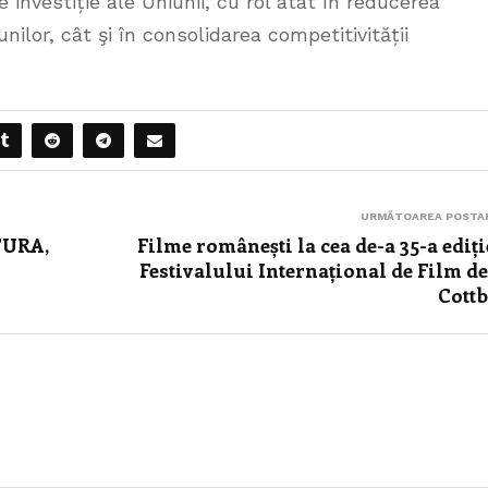
investiție ale Uniunii, cu rol atât în reducerea
unilor, cât şi în consolidarea competitivității
URMĂTOAREA POSTA
TURA,
Filme românești la cea de-a 35-a ediți
Festivalului Internațional de Film de
Cott