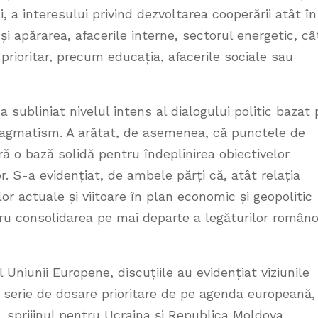
, a interesului privind dezvoltarea cooperării atât în
i apărarea, afacerile interne, sectorul energetic, câ
 prioritar, precum educația, afacerile sociale sau
a subliniat nivelul intens al dialogului politic bazat 
pragmatism. A arătat, de asemenea, că punctele de
ă o bază solidă pentru îndeplinirea obiectivelor
. S-a evidențiat, de ambele părți că, atât relația
or actuale și viitoare în plan economic și geopolitic
tru consolidarea pe mai departe a legăturilor român
 Uniunii Europene, discuțiile au evidențiat viziunile
serie de dosare prioritare de pe agenda europeană,
, sprijinul pentru Ucraina și Republica Moldova,