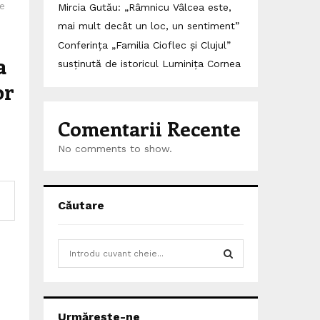
ne
Mircia Gutău: „Râmnicu Vâlcea este,
mai mult decât un loc, un sentiment”
Conferința „Familia Cioflec și Clujul”
a
susținută de istoricul Luminița Cornea
or
Comentarii Recente
No comments to show.
Căutare
S
e
a
S
r
c
E
Urmărește-ne