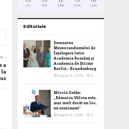
JOI
VIN
SÂM
DUM
LUN
Editoriale
Semnarea
Memorandumului de
Înțelegere între
Academia Română și
RE
Academia de Științe
e a
Berlin – Brandenburg
 la
August 6, 2026
0
bus
Mircia Gutău:
„Râmnicu Vâlcea este,
mai mult decât un loc,
un sentiment”
August 6, 2026
0