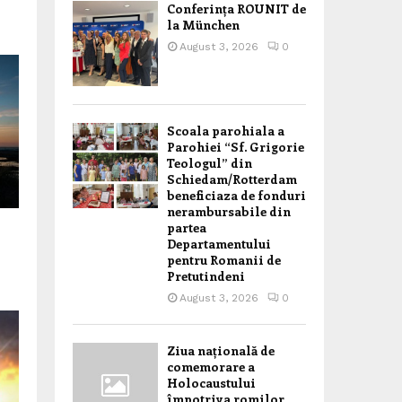
Conferința ROUNIT de
la München
August 3, 2026
0
Scoala parohiala a
Parohiei “Sf. Grigorie
Teologul” din
Schiedam/Rotterdam
beneficiaza de fonduri
nerambursabile din
partea
Departamentului
pentru Romanii de
Pretutindeni
August 3, 2026
0
Ziua națională de
comemorare a
Holocaustului
împotriva romilor