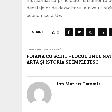
multianual ca principale instrumente de 
decalajelor de dezvoltare la nivelul regi
economice a UE.
SHARE
0
POSTAREA ANTERIOARĂ
POIANA CU SCHIT – LOCUL UNDE NA
ARTA ȘI ISTORIA SE ÎMPLETESC
Ion Marius Tatomir