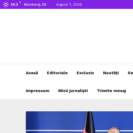
C
Nürnberg, DE
August 7, 2026
20.3
Acasă
Editoriale
Exclusiv
Noutăți
Se
Impressum
Micii jurnaliști
Trimite mesaj