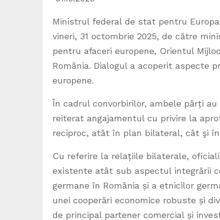
Ministrul federal de stat pentru Europ
vineri, 31 octombrie 2025, de către mini
pentru afaceri europene, Orientul Mijloci
România. Dialogul a acoperit aspecte priv
europene.
În cadrul convorbirilor, ambele părți au a
reiterat angajamentul cu privire la apr
reciproc, atât în plan bilateral, cât şi 
Cu referire la relațiile bilaterale, ofici
existente atât sub aspectul integrării 
germane în România și a etnicilor german
unei cooperări economice robuste și dive
de principal partener comercial și invest