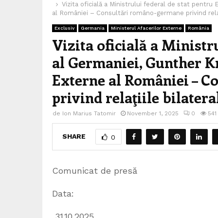
Vizita oficială a Ministrului federal de stat pentr
al României – Consultări româno-germane privind relaţ
Exclusiv
Germania
Ministerul Afacerilor Externe
România
Vizita oficială a Ministr
al Germaniei, Gunther K
Externe al României – 
privind relaţiile bilater
de
Ion Marius Tatomir
November 1, 2025
0
541
SHARE
0
Comunicat de presă
Data:
31.10.2025