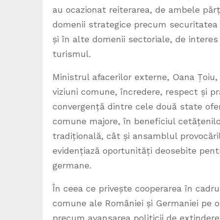
au ocazionat reiterarea, de ambele părți
domenii strategice precum securitatea ș
și în alte domenii sectoriale, de interes
turismul.
Ministrul afacerilor externe, Oana Țoiu, 
viziuni comune, încredere, respect și 
convergență dintre cele două state ofer
comune majore, în beneficiul cetățenilor
tradițională, cât și ansamblul provocăril
evidențiază oportunități deosebite pen
germane.
În ceea ce privește cooperarea în cadrul
comune ale României și Germaniei pe o 
precum avansarea politicii de extindere