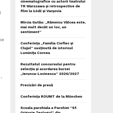
cinematografice cu actorii teatrului
TR Warszawa și retrospective de
film la Łódź și Varșovia
t
Mircia Gutău: „Râmnicu Vâlcea este,
mai mult decât un loc, un
sentiment”
pe
Conferința „Familia Cioflec și
Clujul” susținută de istoricul
Luminița Cornea
Rezultatul concursului pentru
selecția și acordarea bursei
„Ierunca-Lovinescu” 2026/2027
o-
Precizări de presă
Conferința ROUNIT de la München
Scoala parohiala a Parohiei “Sf.
Grigorie Teologul” din