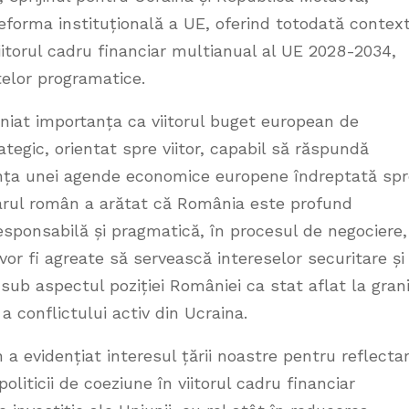
reforma instituțională a UE, oferind totodată contex
iitorul cadru financiar multianual al UE 2028-2034,
elor programatice.
iniat importanța ca viitorul buget european de
rategic, orientat spre viitor, capabil să răspundă
tanța unei agende economice europene îndreptată sp
tarul român a arătat că România este profund
esponsabilă și pragmatică, în procesul de negociere,
or fi agreate să servească intereselor securitare și
v sub aspectul poziției României ca stat aflat la gran
a conflictului activ din Ucraina.
 evidențiat interesul țării noastre pentru reflecta
oliticii de coeziune în viitorul cadru financiar