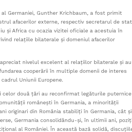
a al Germaniei, Gunther Krichbaum, a fost primit
strul afacerilor externe, respectiv secretarul de stat
u și Africa cu ocazia vizitei oficiale a acestuia în
ind relațiile bilaterale și domeniul afacerilor
preciat nivelul excelent al relațiilor bilaterale și au
ofundarea cooperării în multiple domenii de interes
în cadrul Uniunii Europene.
alii celor două țări au reconfirmat legăturile puternice
comunității românești în Germania, a minorității
i originari din România stabiliți în Germania, cât și
rse, Germania consolidându-și, în ultimii ani, poziț
ițional al României. În această bază solidă, discuțiil