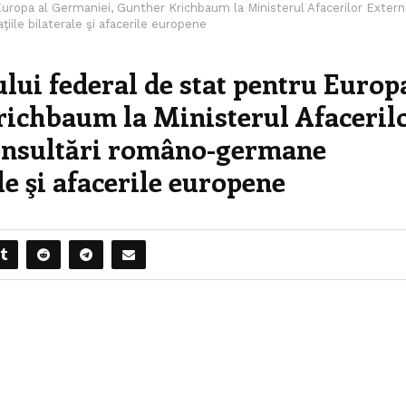
u Europa al Germaniei, Gunther Krichbaum la Ministerul Afacerilor Exter
iile bilaterale şi afacerile europene
ului federal de stat pentru Europ
richbaum la Ministerul Afaceril
Consultări româno-germane
ale şi afacerile europene