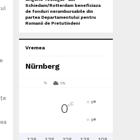
Schiedam/Rotterdam beneficiaza
tul
de fonduri nerambursabile din
partea Departamentului pentru
Romanii de Pretutindeni
Vremea
re
Nürnberg
%
0%
ița
°
0
C
0
°
°
0
rea
13
°
13
°
12
°
13
°
10
°