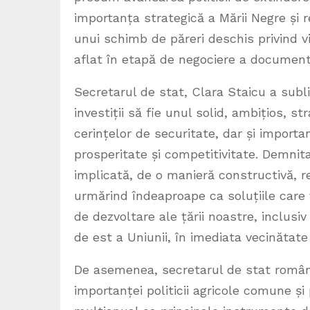
importanța strategică a Mării Negre și 
unui schimb de păreri deschis privind v
aflat în etapă de negociere a document
Secretarul de stat, Clara Staicu a subl
investiții să fie unul solid, ambițios, st
cerințelor de securitate, dar și impor
prosperitate și competitivitate. Demni
implicată, de o manieră constructivă, r
urmărind îndeaproape ca soluțiile care v
de dezvoltare ale țării noastre, inclusi
de est a Uniunii, în imediata vecinătate 
De asemenea, secretarul de stat român a
importanței politicii agricole comune și p