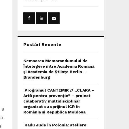
h
f
A
o
r
R
:
C
H
Postări Recente
Semnarea Memorandumului de
Înțelegere între Academia Română
și Academia de Științe Berlin –
Brandenburg
Programul CANTEMIR // „CLARA –
Artă pentru prevenție” – proiect
colaborativ multidisciplinar
organizat cu sprijinul ICR în
 a
România și Republica Moldova
ia
Radu Jude în Polonia: ateliere
e