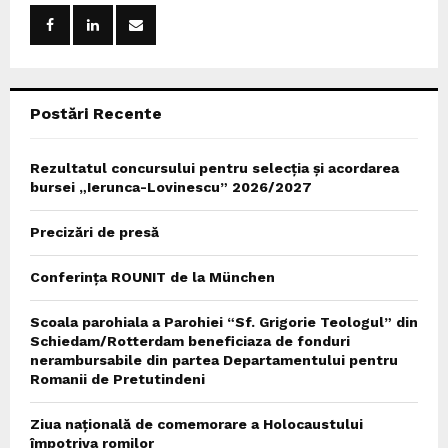
o
r
R
:
C
Postări Recente
H
Rezultatul concursului pentru selecția și acordarea
bursei „Ierunca-Lovinescu” 2026/2027
Precizări de presă
Conferința ROUNIT de la München
Scoala parohiala a Parohiei “Sf. Grigorie Teologul” din
Schiedam/Rotterdam beneficiaza de fonduri
nerambursabile din partea Departamentului pentru
Romanii de Pretutindeni
Ziua națională de comemorare a Holocaustului
împotriva romilor