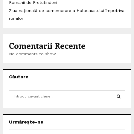
Romanii de Pretutindeni
Ziua națională de comemorare a Holocaustului împotriva
romilor
Comentarii Recente
No comments to show.
Căutare
S
e
a
S
r
c
E
Urmărește-ne
h
f
A