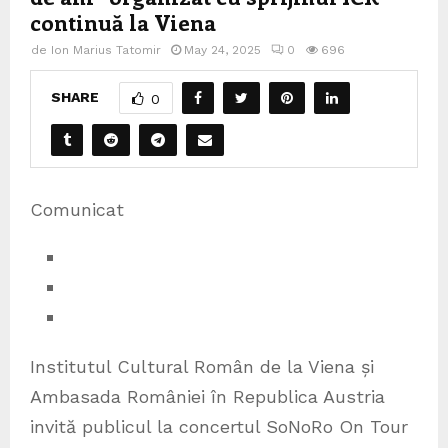
continuă la Viena
de
Ion Marius Tatomir
May 24, 2025
0
696
SHARE
0
Comunicat
Institutul Cultural Român de la Viena și
Ambasada României în Republica Austria
invită publicul la concertul SoNoRo On Tour