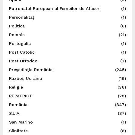
Patronatul European al Femeilor de Afaceri
(1)
Personalități
(1)
Politică
(6)
Polonia
(21)
Portugalia
(1)
Post Catolic
(1)
Post Ortodox
(3)
Preşedinţia României
(245)
Război, Ucraina
(16)
Religie
(36)
REPATRIOT
(28)
România
(847)
S.U.A.
(37)
San Marino
(1)
Sănătate
(6)