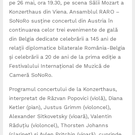
pe 26 mai, ora 19.30, pe scena Sălii Mozart a
Konzerthaus din Viena. Ansamblul RARO –
SoNoRo susține concertul din Austria în
continuarea celor trei evenimente de gală
din Belgia dedicate celebrării a 145 ani de
relații diplomatice bilaterale România-Belgia
și celebrării a 20 de ani de la prima ediție a
Festivalului Internațional de Muzică de
Cameră SoNoRo.
Programul concertului de la Konzerthaus,
interpretat de Răzvan Popovici (violă), Diana
Ketler (pian), Justus Grimm (violoncel),
Alexander Sitkovetsky (vioară), Valentin
Răduțiu (violoncel), Thorsten Johanns
(clarinet) și Aylen Pritchin (vioară), cuprinde