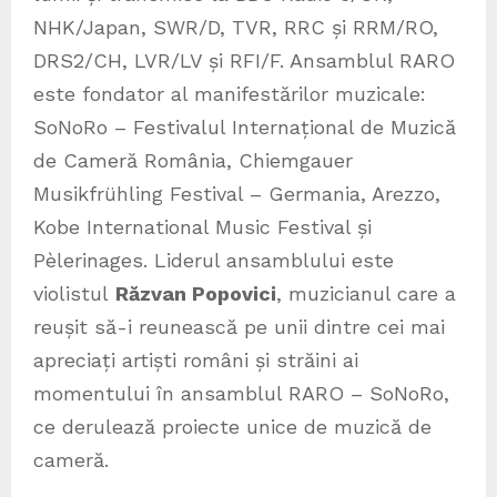
NHK/Japan, SWR/D, TVR, RRC și RRM/RO,
DRS2/CH, LVR/LV și RFI/F. Ansamblul RARO
este fondator al manifestărilor muzicale:
SoNoRo – Festivalul Internațional de Muzică
de Cameră România, Chiemgauer
Musikfrühling Festival – Germania, Arezzo,
Kobe International Music Festival și
Pèlerinages. Liderul ansamblului este
violistul
Răzvan Popovici
, muzicianul care a
reușit să-i reunească pe unii dintre cei mai
apreciați artiști români și străini ai
momentului în ansamblul RARO – SoNoRo,
ce derulează proiecte unice de muzică de
cameră.