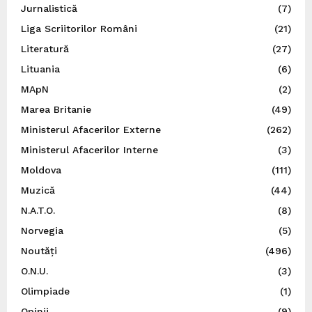
Jurnalistică
(7)
Liga Scriitorilor Români
(21)
Literatură
(27)
Lituania
(6)
MApN
(2)
Marea Britanie
(49)
Ministerul Afacerilor Externe
(262)
Ministerul Afacerilor Interne
(3)
Moldova
(111)
Muzică
(44)
N.A.T.O.
(8)
Norvegia
(5)
Noutăți
(496)
O.N.U.
(3)
Olimpiade
(1)
Opinii
(9)