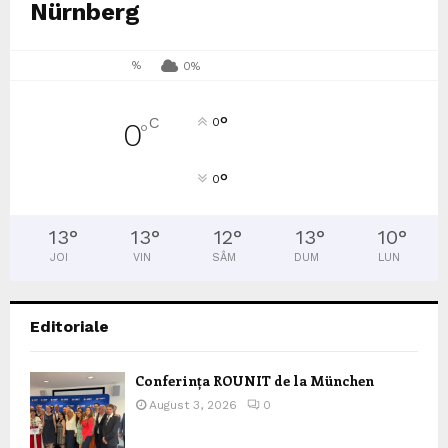
Nürnberg
%
0%
°
C
0
0
°
°
0
13
°
13
°
12
°
13
°
10
°
JOI
VIN
SÂM
DUM
LUN
Editoriale
Conferința ROUNIT de la München
August 3, 2026
0