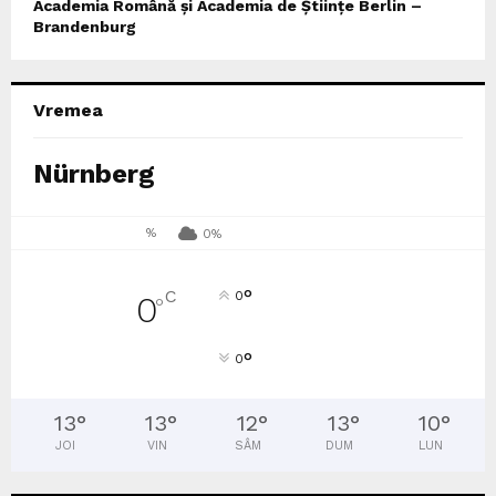
Academia Română și Academia de Științe Berlin –
Brandenburg
Vremea
Nürnberg
%
0%
°
C
0
0
°
°
0
13
°
13
°
12
°
13
°
10
°
JOI
VIN
SÂM
DUM
LUN