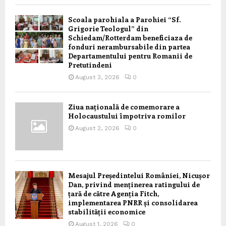
Scoala parohiala a Parohiei “Sf.
Grigorie Teologul” din
Schiedam/Rotterdam beneficiaza de
fonduri nerambursabile din partea
Departamentului pentru Romanii de
Pretutindeni
August 3, 2026
0
Ziua națională de comemorare a
Holocaustului împotriva romilor
August 2, 2026
0
Mesajul Președintelui României, Nicușor
Dan, privind menținerea ratingului de
țară de către Agenția Fitch,
implementarea PNRR și consolidarea
stabilității economice
August 1, 2026
0