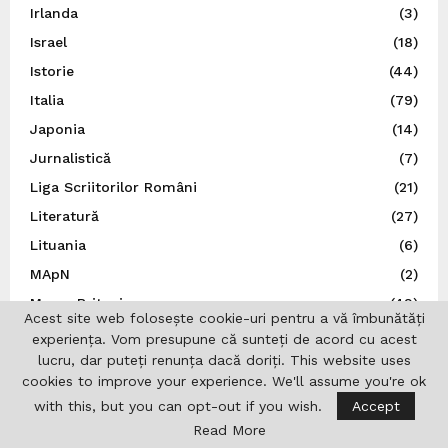
Irlanda
(3)
Israel
(18)
Istorie
(44)
Italia
(79)
Japonia
(14)
Jurnalistică
(7)
Liga Scriitorilor Români
(21)
Literatură
(27)
Lituania
(6)
MApN
(2)
Marea Britanie
(49)
Acest site web folosește cookie-uri pentru a vă îmbunătăți
Ministerul Afacerilor Externe
(265)
experiența. Vom presupune că sunteți de acord cu acest
lucru, dar puteți renunța dacă doriți. This website uses
Ministerul Afacerilor Interne
(3)
cookies to improve your experience. We'll assume you're ok
Moldova
(113)
with this, but you can opt-out if you wish.
Accept
Muzică
(44)
Read More