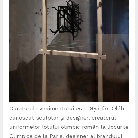
Curatorul evenimentului este Gyárfás Oláh,
cunoscut sculptor și designer, creatorul
uniformelor lotului olimpic român la Jocurile
Olimpice de la Paris, designer al brandului