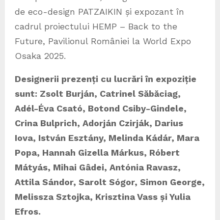
de eco-design PATZAIKIN și expozant în
cadrul proiectului HEMP – Back to the
Future, Pavilionul României la World Expo
Osaka 2025.
Designerii prezenți cu lucrări în expoziție
sunt:
Zsolt Burján, Catrinel Săbăciag,
Adél-Éva Csató, Botond Csiby-Gindele,
Crina Bulprich, Adorján Czirják, Darius
Iova, István Esztány, Melinda Kádár, Mara
Popa, Hannah Gizella Márkus, Róbert
Mátyás, Mihai Gâdei, Antónia Ravasz,
Attila Sándor, Sarolt Sógor, Simon George,
Melissza Sztojka, Krisztina Vass și Yulia
Efros.