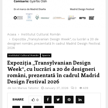
Acasa
Institutul Cultural Român
Expoziția „Transylvanian Design Week“, cu lucrări a 20 de
designeri români, prezentată în cadrul Madrid Design Festival
2026
Institutul Cultural Român
Spania
Expoziția „Transylvanian Design
Week“, cu lucrări a 20 de designeri
români, prezentată în cadrul Madrid
Design Festival 2026
de
Ion Marius Tatomir
January 27, 2026
0
439
SHARE
0