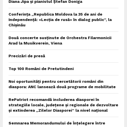
Diana Jipa și pianistul Ștefan Doniga
Conferința „Republica Moldova la 35 de ani de
Independență: «Lecția de rusă» în dialog public”, la
Chișinău
Două concerte susținute de Orchestra Filarmonicii
Arad la Musikverein, Viena
Precizări de presă
Top 100 Români de Pretutindeni
Noi oportunități pentru cercetătorii români din
diaspora: ANC lansează două programe de mobilitate
RePatriot recomandă includerea diasporei în
strategiile locale, județene și regionale de dezvoltare
și extinderea „Zilelor Diasporei” la nivel național
Semnarea Memorandumului de Înțelegere între