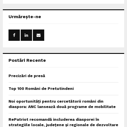
a
S
r
c
E
Urmărește-ne
h
f
A
o
r
R
:
C
Postări Recente
H
Precizări de presă
Top 100 Români de Pretutindeni
Noi oportunități pentru cercetătorii români din
diaspora: ANC lansează două programe de mobilitate
RePatriot recomandă includerea diasporei în
strategiile locale, județene și regionale de dezvoltare