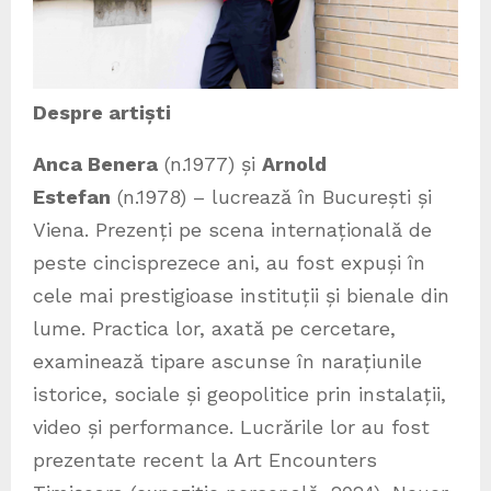
Despre artiști
Anca Benera
(n.1977) și
Arnold
Estefan
(n.1978) – lucrează în București și
Viena. Prezenți pe scena internațională de
peste cincisprezece ani, au fost expuși în
cele mai prestigioase instituții și bienale din
lume. Practica lor, axată pe cercetare,
examinează tipare ascunse în narațiunile
istorice, sociale și geopolitice prin instalații,
video și performance. Lucrările lor au fost
prezentate recent la Art Encounters