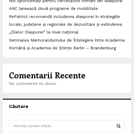
Noi oportunități pentru cercetătorii români din diaspora:
ANC lansează două programe de mobilitate
RePatriot recomandă includerea diasporei în strategiile
locale, județene și regionale de dezvoltare și extinderea
„Zilelor Diasporei” la nivel național
Semnarea Memorandumului de Înțelegere între Academia
Română și Academia de Științe Berlin – Brandenburg
Comentarii Recente
No comments to show.
Căutare
S
e