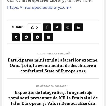
cadrul
Interspecies Library
, la New York.
https://interspecieslibrary.com/
SHARE
0
POSTAREA ANTERIOARĂ
Participarea ministrului afacerilor externe,
Oana Țoiu, la evenimentul de deschidere a
conferinței State of Europe 2025
URMĂTOAREA POSTARE
Expoziție de fotografie și lungmetraje
românești prezentate de ICR la Festivalul de
Film European și Valori Democratice din