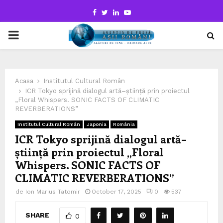
Facebook
Twitter
Linkedin
Youtube
PRIMARY
MENU
Acasa
Institutul Cultural Român
ICR Tokyo sprijină dialogul artă–știință prin proiectul
„Floral Whispers. SONIC FACTS OF CLIMATIC
REVERBERATIONS”
Institutul Cultural Român
Japonia
România
ICR Tokyo sprijină dialogul artă–
știință prin proiectul „Floral
Whispers. SONIC FACTS OF
CLIMATIC REVERBERATIONS”
de
Ion Marius Tatomir
October 17, 2025
0
537
SHARE
0