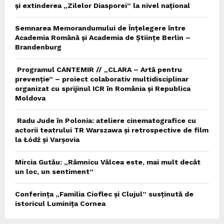
și extinderea „Zilelor Diasporei” la nivel național
Semnarea Memorandumului de Înțelegere între
Academia Română și Academia de Științe Berlin –
Brandenburg
Programul CANTEMIR // „CLARA – Artă pentru
prevenție” – proiect colaborativ multidisciplinar
organizat cu sprijinul ICR în România și Republica
Moldova
Radu Jude în Polonia: ateliere cinematografice cu
actorii teatrului TR Warszawa și retrospective de film
la Łódź și Varșovia
Mircia Gutău: „Râmnicu Vâlcea este, mai mult decât
un loc, un sentiment”
Conferința „Familia Cioflec și Clujul” susținută de
istoricul Luminița Cornea