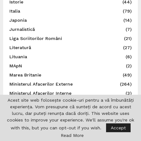
Istorie
(44)
Italia
(79)
Japonia
(14)
Jurnalistică
(7)
Liga Scriitorilor Români
(21)
Literatură
(27)
Lituania
(6)
MApN
(2)
Marea Britanie
(49)
Ministerul Afacerilor Externe
(264)
Ministerul Afacerilor Interne
(3)
Acest site web folosește cookie-uri pentru a vă îmbunătăți
Moldova
(112)
experiența. Vom presupune că sunteți de acord cu acest
Muzică
(44)
lucru, dar puteți renunța dacă doriți. This website uses
cookies to improve your experience. We'll assume you're ok
N.A.T.O.
(8)
with this, but you can opt-out if you wish.
Accept
Norvegia
(5)
Read More
Noutăți
(496)