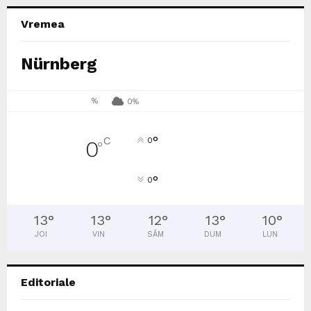
Vremea
Nürnberg
%
0%
°
C
0
0
°
°
0
13
°
13
°
12
°
13
°
10
°
JOI
VIN
SÂM
DUM
LUN
Editoriale