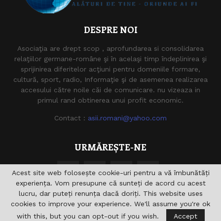
DESPRE NOI
Asociaţia are drept scop , aprofundarea si consolidarea
relaţiilor germane-române şi în acelaşi timp îndeplinirea şi
sprijinirea diferitelor acţiuni pentru domeniile formare,
cultură, sport, radio, Informaţie şi de asemenea realizarea
accesului către noile căi de comunicare. nu vizeaza in
primul rand obtinerea unui profit economic.
Contact :
asii.romani@yahoo.com
URMĂREȘTE-NE
Acest site web folosește cookie-uri pentru a vă îmbunătăți
experiența. Vom presupune că sunteți de acord cu acest
lucru, dar puteți renunța dacă doriți. This website uses
cookies to improve your experience. We'll assume you're ok
with this, but you can opt-out if you wish.
Accept