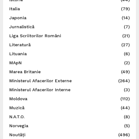
Italia
(79)
Japonia
(14)
Jurnalistică
(7)
Liga Scriitorilor Români
(21)
Literatură
(27)
Lituania
(6)
MApN
(2)
Marea Britanie
(49)
Ministerul Afacerilor Externe
(264)
Ministerul Afacerilor Interne
(3)
Moldova
(112)
Muzică
(44)
N.A.T.O.
(8)
Norvegia
(5)
Noutăți
(496)