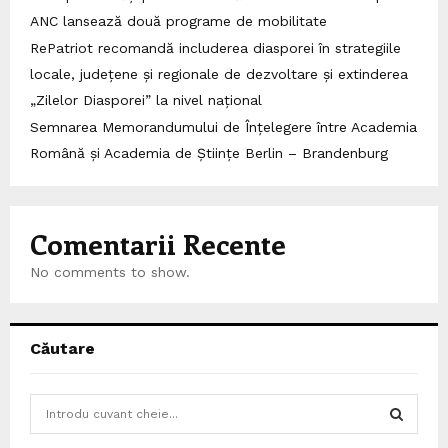
ANC lansează două programe de mobilitate
RePatriot recomandă includerea diasporei în strategiile
locale, județene și regionale de dezvoltare și extinderea
„Zilelor Diasporei” la nivel național
Semnarea Memorandumului de Înțelegere între Academia
Română și Academia de Științe Berlin – Brandenburg
Comentarii Recente
No comments to show.
Căutare
S
e
a