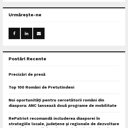
S
r
c
E
Urmărește-ne
h
f
A
o
r
R
:
C
Postări Recente
H
Precizări de presă
Top 100 Români de Pretutindeni
Noi oportunități pentru cercetătorii români din
diaspora: ANC lansează două programe de mobilitate
RePatriot recomandă includerea diasporei în
strategiile locale, județene și regionale de dezvoltare