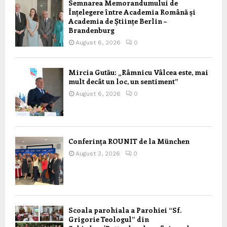
Semnarea Memorandumului de
Înțelegere între Academia Română și
Academia de Științe Berlin –
Brandenburg
August 6, 2026
0
Mircia Gutău: „Râmnicu Vâlcea este, mai
mult decât un loc, un sentiment”
August 6, 2026
0
Conferința ROUNIT de la München
August 3, 2026
0
Scoala parohiala a Parohiei “Sf.
Grigorie Teologul” din