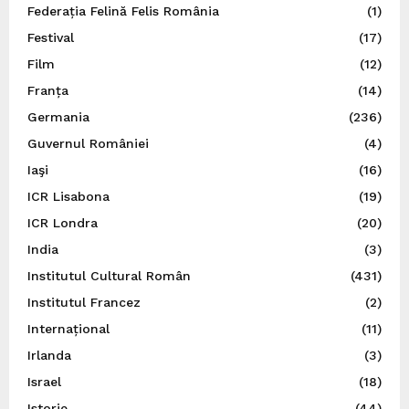
Federația Felină Felis România
(1)
Festival
(17)
Film
(12)
Franța
(14)
Germania
(236)
Guvernul României
(4)
Iaşi
(16)
ICR Lisabona
(19)
ICR Londra
(20)
India
(3)
Institutul Cultural Român
(431)
Institutul Francez
(2)
Internațional
(11)
Irlanda
(3)
Israel
(18)
Istorie
(44)