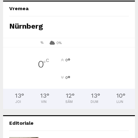
Vremea
Nürnberg
%
0%
°
C
0
0
°
°
0
13
°
13
°
12
°
13
°
10
°
JOI
VIN
SÂM
DUM
LUN
Editoriale