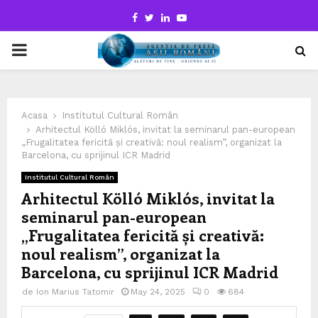
Facebook
Twitter
Linkedin
Youtube
PRIMARY
MENU
Acasa
Institutul Cultural Român
Arhitectul Kölló Miklós, invitat la seminarul pan-european
„Frugalitatea fericită și creativă: noul realism”, organizat la
Barcelona, cu sprijinul ICR Madrid
Institutul Cultural Român
Arhitectul Kölló Miklós, invitat la
seminarul pan-european
„Frugalitatea fericită și creativă:
noul realism”, organizat la
Barcelona, cu sprijinul ICR Madrid
de
Ion Marius Tatomir
May 24, 2025
0
684