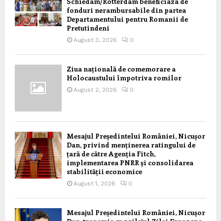
Schiedam/Rotterdam beneficiaza de
fonduri nerambursabile din partea
Departamentului pentru Romanii de
Pretutindeni
August 3, 2026
0
Ziua națională de comemorare a
Holocaustului împotriva romilor
August 2, 2026
0
Mesajul Președintelui României, Nicușor
Dan, privind menținerea ratingului de
țară de către Agenția Fitch,
implementarea PNRR și consolidarea
stabilității economice
August 1, 2026
0
Mesajul Președintelui României, Nicușor