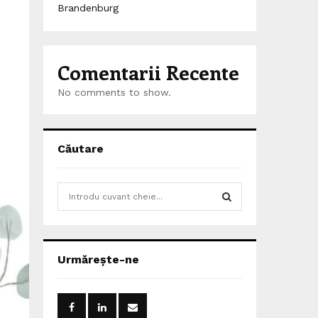
Brandenburg
Comentarii Recente
No comments to show.
Căutare
S
e
a
S
r
c
E
Urmărește-ne
h
f
A
o
r
R