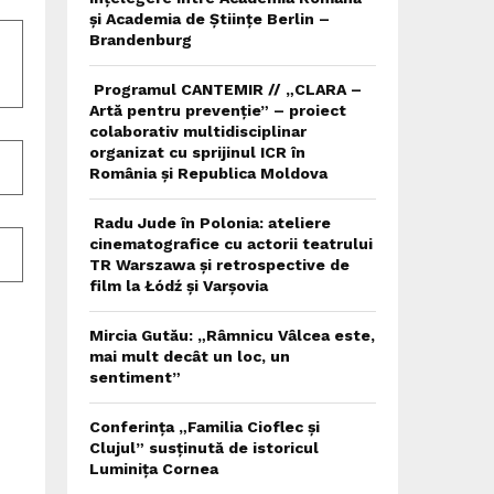
și Academia de Științe Berlin –
Brandenburg
Programul CANTEMIR // „CLARA –
Artă pentru prevenție” – proiect
colaborativ multidisciplinar
organizat cu sprijinul ICR în
România și Republica Moldova
Radu Jude în Polonia: ateliere
cinematografice cu actorii teatrului
TR Warszawa și retrospective de
film la Łódź și Varșovia
Mircia Gutău: „Râmnicu Vâlcea este,
mai mult decât un loc, un
sentiment”
Conferința „Familia Cioflec și
Clujul” susținută de istoricul
Luminița Cornea