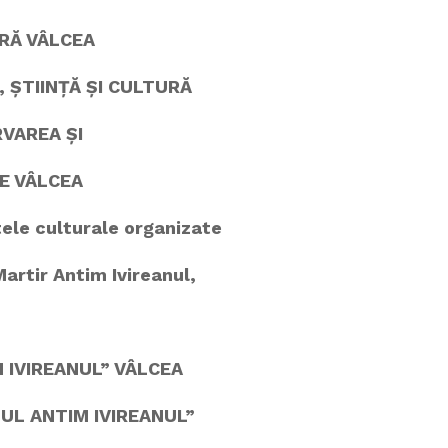
RĂ VÂLCEA
, ȘTIINȚĂ ȘI CULTURĂ
VAREA ȘI
E VÂLCEA
tele culturale organizate
Martir Antim Ivireanul,
M IVIREANUL” VÂLCEA
UL ANTIM IVIREANUL”