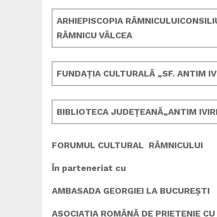
ARHIEPISCOPIA RÂMNICULUI
CONSILI
RÂMNICU VÂLCEA
FUNDAȚIA CULTURALĂ
„SF. ANTIM I
BIBLIOTECA JUDEȚEANĂ
„ANTIM IVI
FORUMUL CULTURAL RÂMNICULUI
În parteneriat cu
AMBASADA GEORGIEI LA BUCUREȘTI
ASOCIAȚIA ROMÂNĂ DE PRIETENIE CU