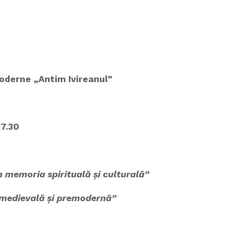
moderne „Antim Ivireanul”
17.30
n memoria spirituală și culturală”
ă medievală și premodernă”