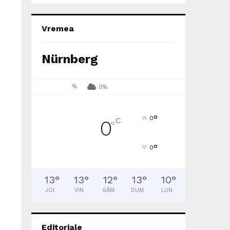
Vremea
Nürnberg
%
0%
°
0
C
0
°
°
0
13
°
13
°
12
°
13
°
10
°
JOI
VIN
SÂM
DUM
LUN
Editoriale