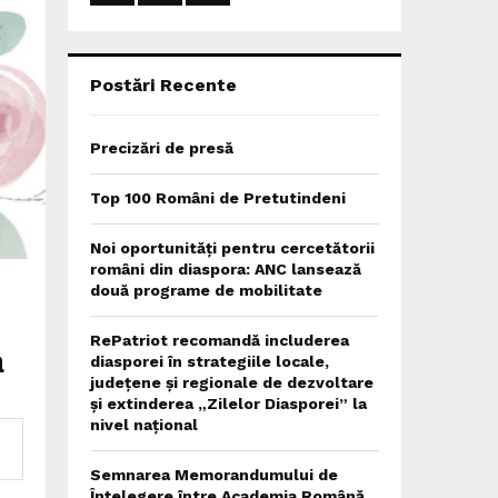
:
C
H
Postări Recente
Precizări de presă
Top 100 Români de Pretutindeni
Noi oportunități pentru cercetătorii
români din diaspora: ANC lansează
două programe de mobilitate
RePatriot recomandă includerea
a
diasporei în strategiile locale,
județene și regionale de dezvoltare
și extinderea „Zilelor Diasporei” la
nivel național
Semnarea Memorandumului de
Înțelegere între Academia Română