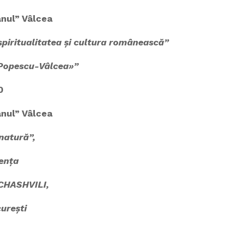
anul” Vâlcea
piritualitatea și cultura
românească”
G.Popescu-Vâlcea»”
0
anul” Vâlcea
 natură”,
zența
CHASHVILI,
urești