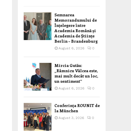
Semnarea
Memorandumului de
Înțelegere între
Academia Română și
Academia de Științe
Berlin – Brandenburg
August 6, 2026
0
Mircia Gutău:
„Râmnicu Vâlcea este,
mai mult decât un loc,
un sentiment”
August 6, 2026
0
Conferința ROUNIT de
la München
August 3, 2026
0