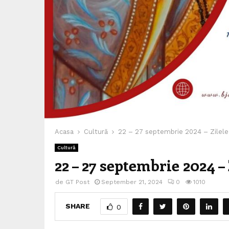
Acasa
Cultură
22 – 27 septembrie 2024 – Zilele 
Cultură
22 – 27 septembrie 2024 –
de
GT Post
September 21, 2024
0
1010
SHARE
0