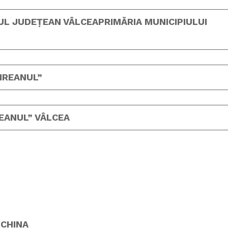
UL JUDEȚEAN VÂLCEA
PRIMĂRIA MUNICIPIULUI
VIREANUL”
REANUL” VÂLCEA
 CHINA