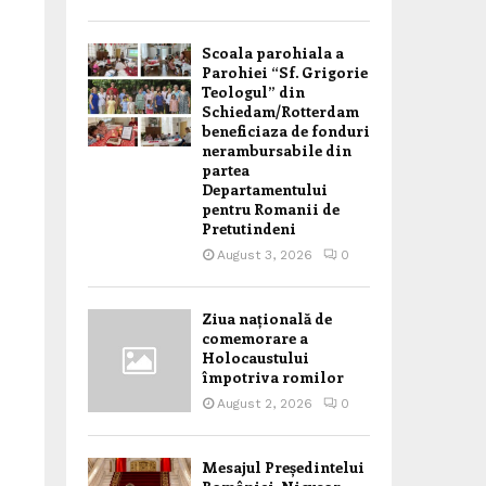
Scoala parohiala a
Parohiei “Sf. Grigorie
Teologul” din
Schiedam/Rotterdam
beneficiaza de fonduri
nerambursabile din
partea
Departamentului
pentru Romanii de
Pretutindeni
August 3, 2026
0
Ziua națională de
comemorare a
Holocaustului
împotriva romilor
August 2, 2026
0
Mesajul Președintelui