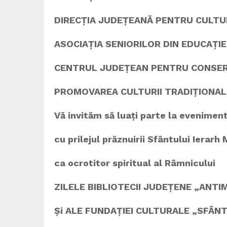
DIRECȚIA JUDEȚEANĂ PENTRU CULTU
ASOCIAȚIA SENIORILOR DIN EDUCAȚIE
CENTRUL JUDEȚEAN PENTRU CONSER
PROMOVAREA CULTURII TRADIȚIONAL
V
ă
invit
ă
m s
ă
lua
ț
i parte la evenimen
cu prilejul pr
ă
znuirii Sf
â
ntului Ierarh 
ca ocrotitor spiritual al Râmnicului
ZILELE BIBLIOTECII JUDEȚENE „ANTI
Și ALE FUNDAȚIEI CULTURALE „SFÂNT