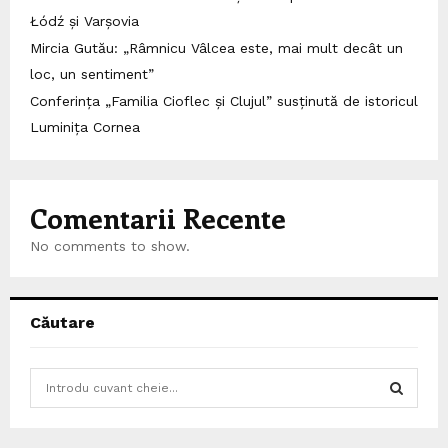
Łódź și Varșovia
Mircia Gutău: „Râmnicu Vâlcea este, mai mult decât un
loc, un sentiment”
Conferința „Familia Cioflec și Clujul” susținută de istoricul
Luminița Cornea
Comentarii Recente
No comments to show.
Căutare
S
e
a
S
r