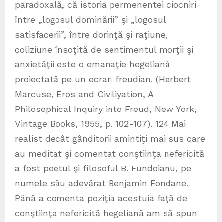
paradoxală, că istoria permenentei ciocniri
între „logosul dominării” şi „logosul
satisfacerii”, între dorinţă şi raţiune,
coliziune însoţită de sentimentul morţii şi
anxietăţii este o emanaţie hegeliană
proiectată pe un ecran freudian. (Herbert
Marcuse, Eros and Civiliyation, A
Philosophical Inquiry into Freud, New York,
Vintage Books, 1955, p. 102-107). 124 Mai
realist decât gânditorii amintiţi mai sus care
au meditat şi comentat conştiinţa nefericită
a fost poetul şi filosoful B. Fundoianu, pe
numele său adevărat Benjamin Fondane.
Până a comenta poziţia acestuia faţă de
conştiinţa nefericită hegeliană am să spun