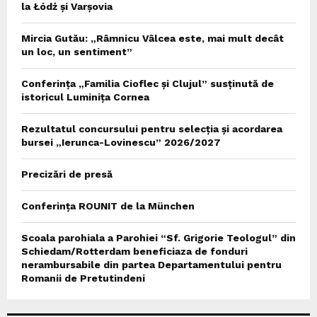
la Łódź și Varșovia
Mircia Gutău: „Râmnicu Vâlcea este, mai mult decât
un loc, un sentiment”
Conferința „Familia Cioflec și Clujul” susținută de
istoricul Luminița Cornea
Rezultatul concursului pentru selecția și acordarea
bursei „Ierunca-Lovinescu” 2026/2027
Precizări de presă
Conferința ROUNIT de la München
Scoala parohiala a Parohiei “Sf. Grigorie Teologul” din
Schiedam/Rotterdam beneficiaza de fonduri
nerambursabile din partea Departamentului pentru
Romanii de Pretutindeni