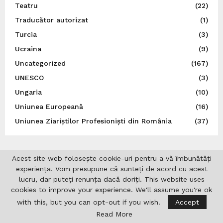
Teatru
(22)
Traducător autorizat
(1)
Turcia
(3)
Ucraina
(9)
Uncategorized
(167)
UNESCO
(3)
Ungaria
(10)
Uniunea Europeană
(16)
Uniunea Ziariștilor Profesioniști din România
(37)
Acest site web folosește cookie-uri pentru a vă îmbunătăți
experiența. Vom presupune că sunteți de acord cu acest
lucru, dar puteți renunța dacă doriți. This website uses
cookies to improve your experience. We'll assume you're ok
with this, but you can opt-out if you wish.
Accept
Read More