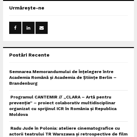
c
E
Urmărește-ne
h
f
A
o
r
R
:
C
Postări Recente
H
Semnarea Memorandumului de Înțelegere între
Academia Română și Academia de Științe Berlin –
Brandenburg
Programul CANTEMIR // „CLARA – Artă pentru
prevenție” – proiect colaborativ multidisciplinar
organizat cu sprijinul ICR în România și Republica
Moldova
Radu Jude în Polonia: ateliere cinematografice cu
actorii teatrului TR Warszawa și retrospective de film