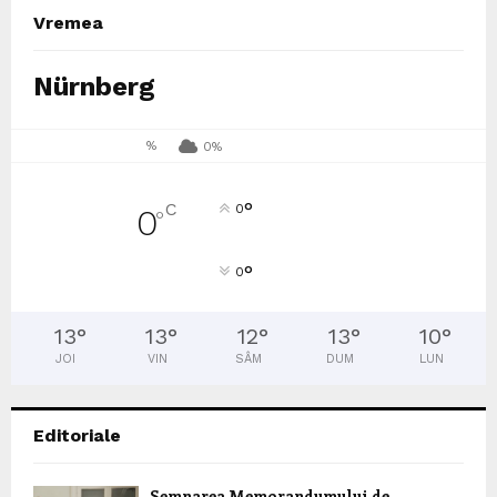
Vremea
Nürnberg
%
0%
°
C
0
0
°
°
0
13
°
13
°
12
°
13
°
10
°
JOI
VIN
SÂM
DUM
LUN
Editoriale
Semnarea Memorandumului de