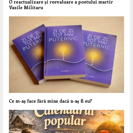
O reactualizare și reevaluare a poetului martir
Vasile Militaru
Ce m-aș face fără mine dacă n-aș fi eu?