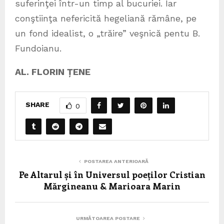
suferinţei într-un timp al bucuriei. Iar
conştiinţa nefericită hegeliană rămâne, pe
un fond idealist, o „trăire” veşnică pentu B.
Fundoianu.
AL. FLORIN ȚENE
SHARE
0
POSTAREA ANTERIOARĂ
Pe Altarul și în Universul poeților Cristian
Mărgineanu & Marioara Marin
URMĂTOAREA POSTARE