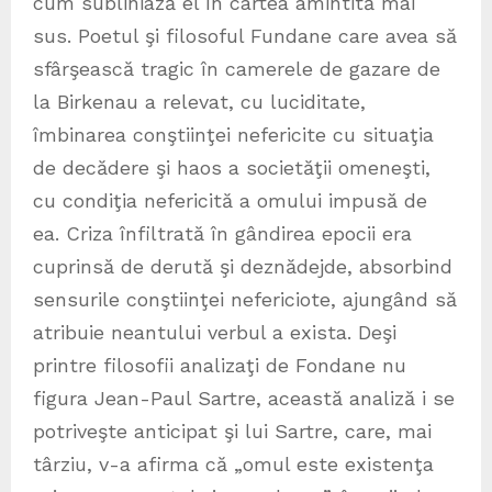
cum subliniază el în cartea amintită mai
sus. Poetul şi filosoful Fundane care avea să
sfârşească tragic în camerele de gazare de
la Birkenau a relevat, cu luciditate,
îmbinarea conştiinţei nefericite cu situaţia
de decădere şi haos a societăţii omeneşti,
cu condiţia nefericită a omului impusă de
ea. Criza înfiltrată în gândirea epocii era
cuprinsă de derută şi deznădejde, absorbind
sensurile conştiinţei nefericiote, ajungând să
atribuie neantului verbul a exista. Deşi
printre filosofii analizaţi de Fondane nu
figura Jean-Paul Sartre, această analiză i se
potriveşte anticipat şi lui Sartre, care, mai
târziu, v-a afirma că „omul este existenţa