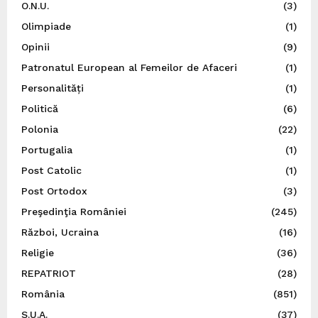
O.N.U.
(3)
Olimpiade
(1)
Opinii
(9)
Patronatul European al Femeilor de Afaceri
(1)
Personalități
(1)
Politică
(6)
Polonia
(22)
Portugalia
(1)
Post Catolic
(1)
Post Ortodox
(3)
Preşedinţia României
(245)
Război, Ucraina
(16)
Religie
(36)
REPATRIOT
(28)
România
(851)
S.U.A.
(37)