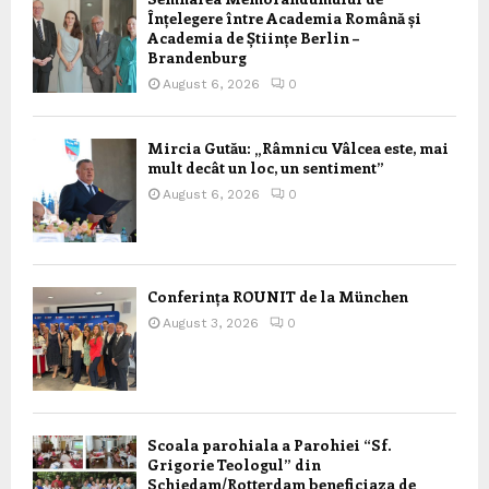
Înțelegere între Academia Română și
Academia de Științe Berlin –
Brandenburg
August 6, 2026
0
Mircia Gutău: „Râmnicu Vâlcea este, mai
mult decât un loc, un sentiment”
August 6, 2026
0
Conferința ROUNIT de la München
August 3, 2026
0
Scoala parohiala a Parohiei “Sf.
Grigorie Teologul” din
Schiedam/Rotterdam beneficiaza de