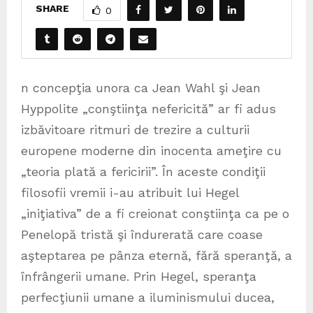
SHARE
0
n concepţia unora ca Jean Wahl şi Jean
Hyppolite „conştiinţa nefericită” ar fi adus
izbăvitoare ritmuri de trezire a culturii
europene moderne din inocenta ameţire cu
„teoria plată a fericirii”. În aceste condiţii
filosofii vremii i-au atribuit lui Hegel
„iniţiativa” de a fi creionat conştiinţa ca pe o
Penelopă tristă şi îndurerată care coase
aşteptarea pe pânza eternă, fără speranţă, a
înfrângerii umane. Prin Hegel, speranţa
perfecţiunii umane a iluminismului ducea,