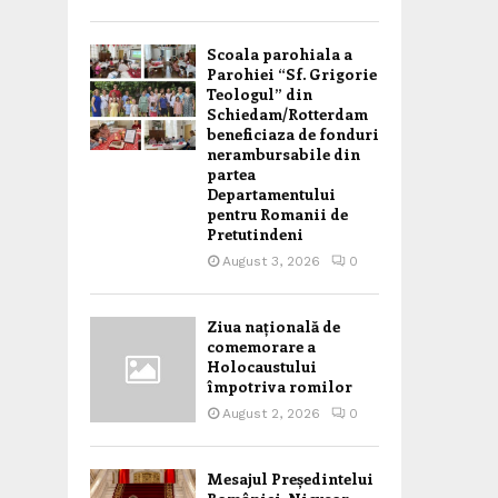
Scoala parohiala a
Parohiei “Sf. Grigorie
Teologul” din
Schiedam/Rotterdam
beneficiaza de fonduri
nerambursabile din
partea
Departamentului
pentru Romanii de
Pretutindeni
August 3, 2026
0
Ziua națională de
comemorare a
Holocaustului
împotriva romilor
August 2, 2026
0
Mesajul Președintelui