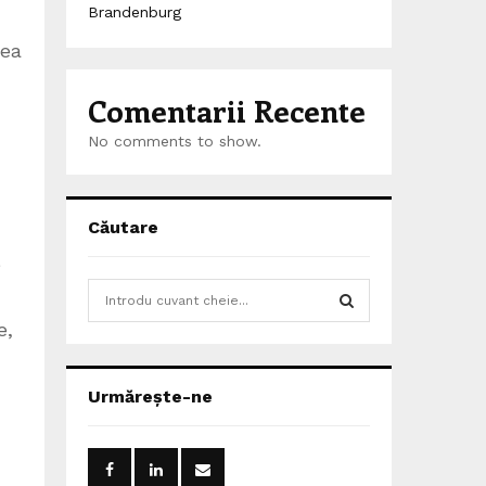
Brandenburg
tea
Comentarii Recente
No comments to show.
Căutare
e
S
e
e,
a
S
r
c
E
Urmărește-ne
h
f
A
o
r
R