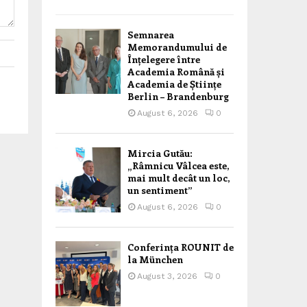
Semnarea
Memorandumului de
Înțelegere între
Academia Română și
Academia de Științe
Berlin – Brandenburg
August 6, 2026
0
Mircia Gutău:
„Râmnicu Vâlcea este,
mai mult decât un loc,
un sentiment”
August 6, 2026
0
Conferința ROUNIT de
la München
August 3, 2026
0