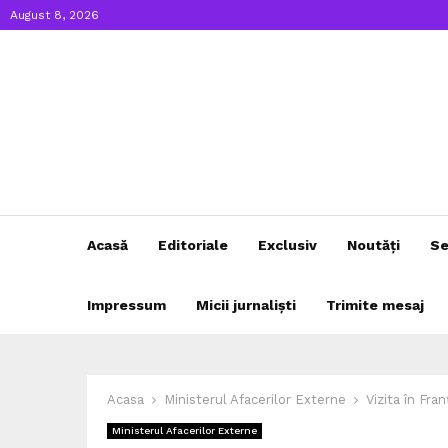
August 8, 2026
Acasă
Editoriale
Exclusiv
Noutăți
Se
Impressum
Micii jurnaliști
Trimite mesaj
Acasa
Ministerul Afacerilor Externe
Vizita în Fra
Ministerul Afacerilor Externe