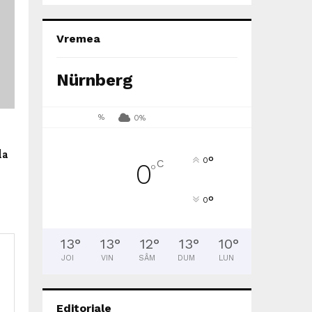
Vremea
Nürnberg
%
0%
la
°
0
C
0
°
°
0
13
°
13
°
12
°
13
°
10
°
JOI
VIN
SÂM
DUM
LUN
Editoriale