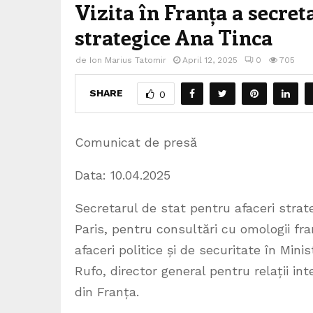
Vizita în Franța a secret
strategice Ana Tinca
de
Ion Marius Tatomir
April 12, 2025
0
705
SHARE
0
Comunicat de presă
Data: 10.04.2025
Secretarul de stat pentru afaceri strate
Paris, pentru consultări cu omologii fra
afaceri politice și de securitate în Min
Rufo, director general pentru relații int
din Franța.