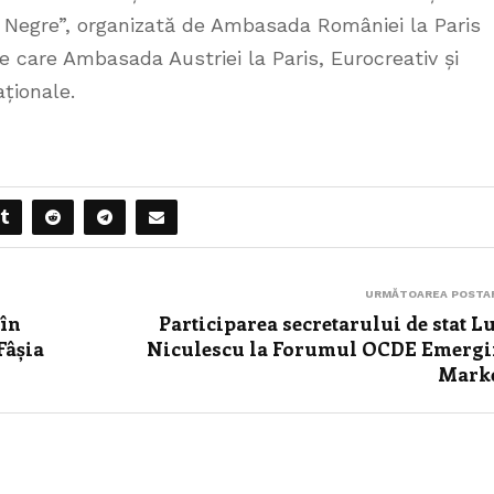
i Negre”, organizată de Ambasada României la Paris
e care Ambasada Austriei la Paris, Eurocreativ și
aționale.
URMĂTOAREA POSTA
 în
Participarea secretarului de stat L
Fâșia
Niculescu la Forumul OCDE Emerg
Mark