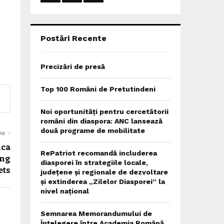
:
C
H
Postări Recente
Precizări de presă
Top 100 Români de Pretutindeni
Noi oportunități pentru cercetătorii
români din diaspora: ANC lansează
două programe de mobilitate
RE
uca
RePatriot recomandă includerea
ing
diasporei în strategiile locale,
ets
județene și regionale de dezvoltare
și extinderea „Zilelor Diasporei” la
nivel național
Semnarea Memorandumului de
Înțelegere între Academia Română