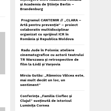
și Academia de Științe Berlin –
Brandenburg
Programul CANTEMIR // „CLARA –
Artă pentru prevenție” – proiect
colaborativ multidisciplinar
organizat cu sprijinul ICR în
România și Republica Moldova
Radu Jude în Polonia: ateliere
cinematografice cu actorii teatrului
TR Warszawa și retrospective de
film la Łódź și Varșovia
Mircia Gutău: „Râmnicu Vâlcea este,
mai mult decât un loc, un
sentiment”
Conferința „Familia Cioflec și
Clujul” susținută de istoricul
Luminița Cornea