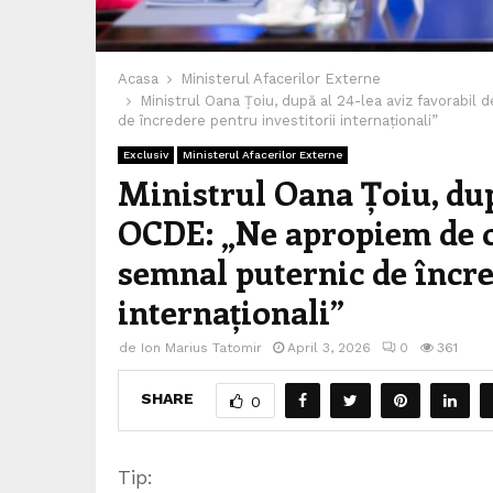
Acasa
Ministerul Afacerilor Externe
Ministrul Oana Țoiu, după al 24-lea aviz favorabil
de încredere pentru investitorii internaționali”
Exclusiv
Ministerul Afacerilor Externe
Ministrul Oana Țoiu, după
OCDE: „Ne apropiem de ob
semnal puternic de încre
internaționali”
de
Ion Marius Tatomir
April 3, 2026
0
361
SHARE
0
Tip: