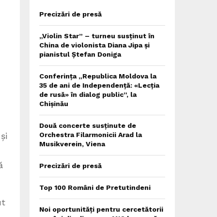
Precizări de presă
„Violin Star” – turneu susținut în
China de violonista Diana Jipa și
pianistul Ștefan Doniga
Conferința „Republica Moldova la
35 de ani de Independență: «Lecția
de rusă» în dialog public”, la
Chișinău
Două concerte susținute de
și
Orchestra Filarmonicii Arad la
Musikverein, Viena
ă
Precizări de presă
Top 100 Români de Pretutindeni
ut
Noi oportunități pentru cercetătorii