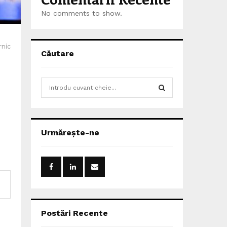
No comments to show.
rnic
Căutare
S
e
a
S
r
c
E
Urmărește-ne
h
f
A
o
r
R
:
C
H
Postări Recente