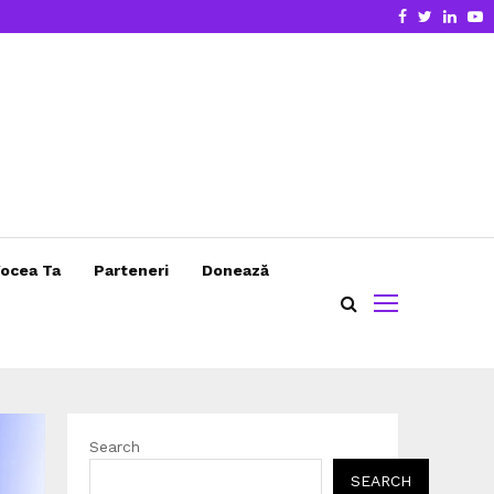
Facebook
Twitter
Linke
Y
ocea Ta
Parteneri
Donează
Search
SEARCH