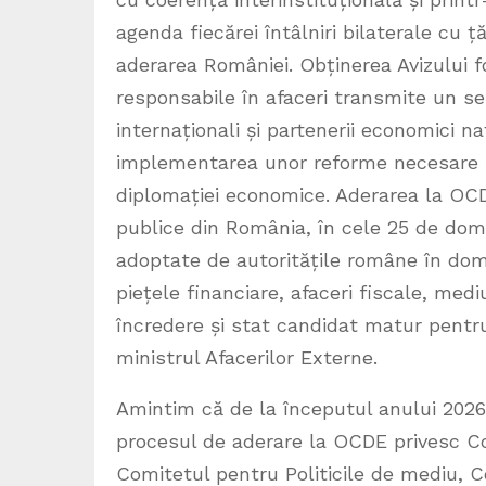
agenda fiecărei întâlniri bilaterale cu
aderarea României. Obținerea Avizului fo
responsabile în afaceri transmite un se
internaționali și partenerii economici n
implementarea unor reforme necesare ș
diplomației economice. Aderarea la OCDE
publice din România, în cele 25 de dom
adoptate de autoritățile române în do
piețele financiare, afaceri fiscale, med
încredere și stat candidat matur pentru
ministrul Afacerilor Externe.
Amintim că de la începutul anului 2026
procesul de aderare la OCDE privesc Co
Comitetul pentru Politicile de mediu, C