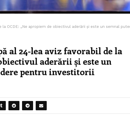
 de la OCDE: „Ne apropiem de obiectivul aderării și este un semnal pute
 al 24-lea aviz favorabil de la
iectivul aderării și este un
dere pentru investitorii