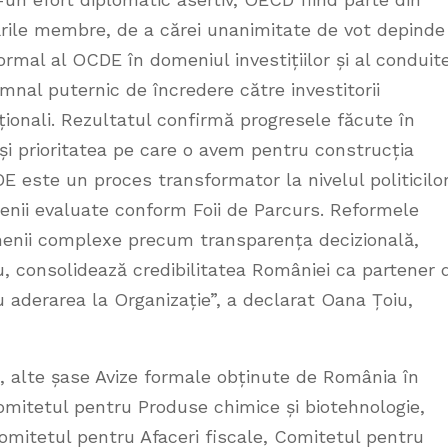
 țările membre, de a cărei unanimitate de vot depinde
rmal al OCDE în domeniul investițiilor și al conduite
mnal puternic de încredere către investitorii
aționali. Rezultatul confirmă progresele făcute în
i prioritatea pe care o avem pentru construcția
 este un proces transformator la nivelul politicilo
enii evaluate conform Foii de Parcurs. Reformele
menii complexe precum transparența decizională,
iu, consolidează credibilitatea României ca partener 
 aderarea la Organizație”, a declarat Oana Țoiu,
, alte șase Avize formale obținute de România în
mitetul pentru Produse chimice și biotehnologie,
omitetul pentru Afaceri fiscale, Comitetul pentru