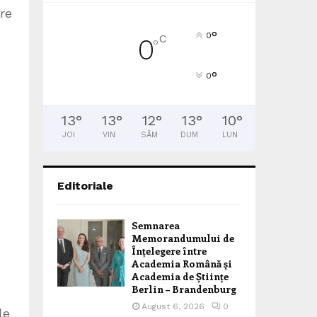
re
°
0
C
0
°
°
0
13
°
13
°
12
°
13
°
10
°
JOI
VIN
SÂM
DUM
LUN
Editoriale
Semnarea
Memorandumului de
Înțelegere între
Academia Română și
Academia de Științe
Berlin – Brandenburg
August 6, 2026
0
le