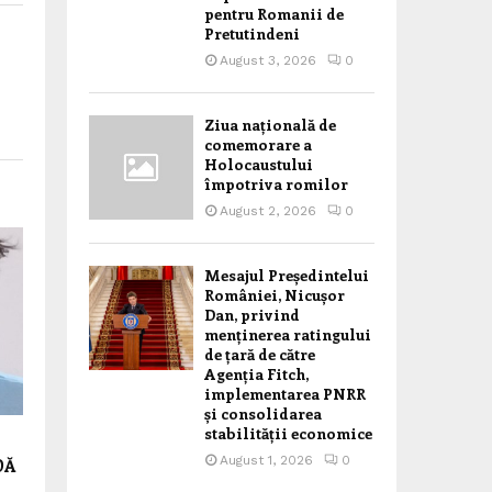
pentru Romanii de
Pretutindeni
August 3, 2026
0
Ziua națională de
comemorare a
Holocaustului
împotriva romilor
August 2, 2026
0
Mesajul Președintelui
României, Nicușor
Dan, privind
menținerea ratingului
de țară de către
Agenția Fitch,
implementarea PNRR
și consolidarea
stabilității economice
August 1, 2026
0
DĂ