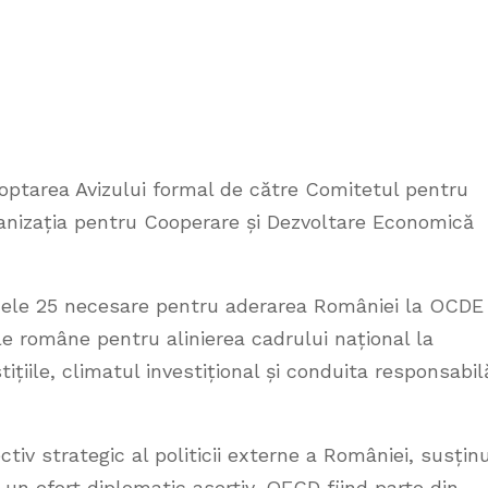
doptarea Avizului formal de către Comitetul pentru
rganizația pentru Cooperare și Dezvoltare Economică
 cele 25 necesare pentru aderarea României la OCDE 
le române pentru alinierea cadrului național la
ițiile, climatul investițional și conduita responsabil
iv strategic al politicii externe a României, susțin
r-un efort diplomatic asertiv, OECD fiind parte din