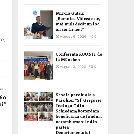
Mircia Gutău:
„Râmnicu Vâlcea este,
mai mult decât un loc,
un sentiment”
August 6, 2026
0
te,
Conferința ROUNIT de
la München
August 3, 2026
0
RE
Scoala parohiala a
160
Parohiei “Sf. Grigorie
ni”
Teologul” din
Schiedam/Rotterdam
beneficiaza de fonduri
nerambursabile din
partea
Departamentului