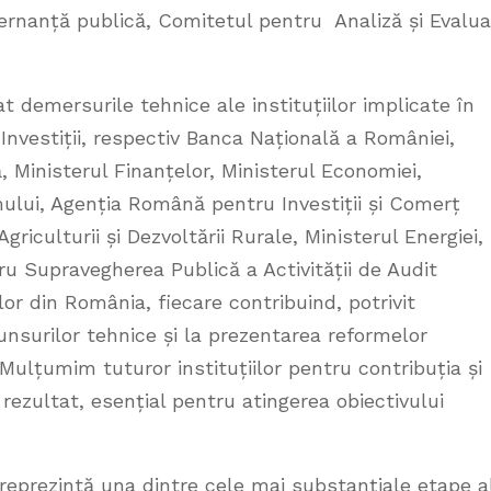
ernanță publică, Comitetul pentru Analiză și Evalua
t demersurile tehnice ale instituțiilor implicate în
nvestiții, respectiv Banca Națională a României,
 Ministerul Finanțelor, Ministerul Economiei,
ismului, Agenția Română pentru Investiții și Comerț
Agriculturii și Dezvoltării Rurale, Ministerul Energiei,
ru Supravegherea Publică a Activității de Audit
or din România, fiecare contribuind, potrivit
surilor tehnice și la prezentarea reformelor
 Mulțumim tuturor instituțiilor pentru contribuția și
rezultat, esențial pentru atingerea obiectivului
 reprezintă una dintre cele mai substanțiale etape a