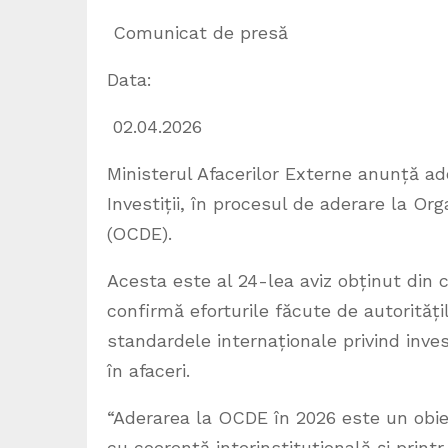
Comunicat de presă
Data:
02.04.2026
Ministerul Afacerilor Externe anunță a
Investiții, în procesul de aderare la O
(OCDE).
Acesta este al 24-lea aviz obținut din
confirmă eforturile făcute de autorități
standardele internaționale privind invest
în afaceri.
“Aderarea la OCDE în 2026 este un obiect
cu coerență interinstituțională și print