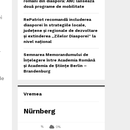
români din diaspora: ANC lansează
două programe de mobilitate
i
RePatriot recomandă includerea
diasporei în strategiile locale,
județene și regionale de dezvoltare
și extinderea „Zilelor Diasporei” la
nivel național
r
Semnarea Memorandumului de
Înțelegere între Academia Română
și Academia de Științe Berlin –
Brandenburg
de
Vremea
Nürnberg
%
0%