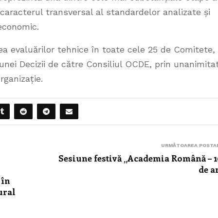
caracterul transversal al standardelor analizate și
economic.
ea evaluărilor tehnice în toate cele 25 de Comitete,
nei Decizii de către Consiliul OCDE, prin unanimita
rganizație.
URMĂTOAREA POSTA
Sesiune festivă „Academia Română – 
de a
 în
ural