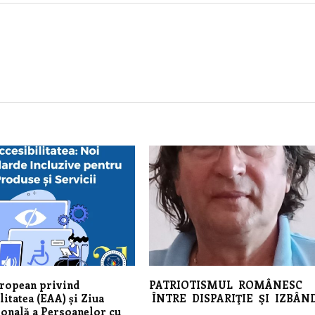
uropean privind
PATRIOTISMUL ROMÂNESC
litatea (EAA) și Ziua
ÎNTRE DISPARIŢIE ŞI IZBÂN
ională a Persoanelor cu