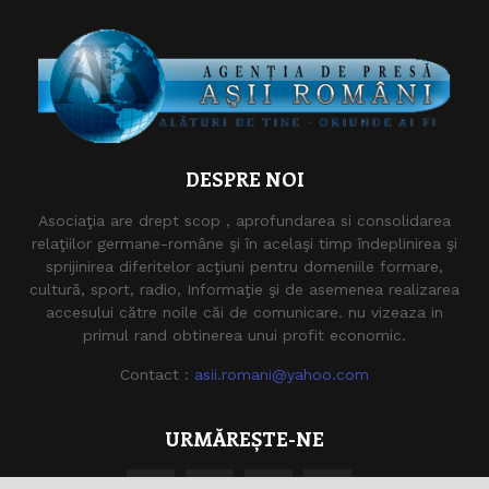
DESPRE NOI
Asociaţia are drept scop , aprofundarea si consolidarea
relaţiilor germane-române şi în acelaşi timp îndeplinirea şi
sprijinirea diferitelor acţiuni pentru domeniile formare,
cultură, sport, radio, Informaţie şi de asemenea realizarea
accesului către noile căi de comunicare. nu vizeaza in
primul rand obtinerea unui profit economic.
Contact :
asii.romani@yahoo.com
URMĂREȘTE-NE