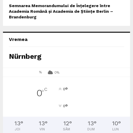
Semnarea Memorandumului de Înțelegere între
Academia Română și Academia de Științe Berlin –
Brandenburg
Vremea
Nürnberg
%
0%
°
C
0
0
°
°
0
13
°
13
°
12
°
13
°
10
°
JOI
VIN
SÂM
DUM
LUN