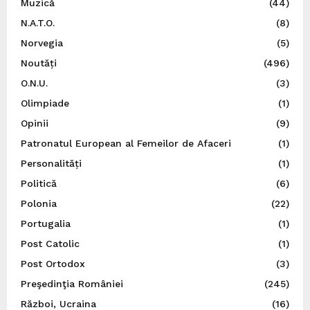
Muzică
(44)
N.A.T.O.
(8)
Norvegia
(5)
Noutăți
(496)
O.N.U.
(3)
Olimpiade
(1)
Opinii
(9)
Patronatul European al Femeilor de Afaceri
(1)
Personalități
(1)
Politică
(6)
Polonia
(22)
Portugalia
(1)
Post Catolic
(1)
Post Ortodox
(3)
Preşedinţia României
(245)
Război, Ucraina
(16)