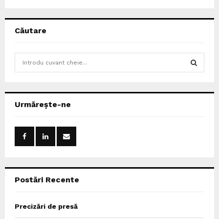
Căutare
S
e
a
S
r
c
E
Urmărește-ne
h
f
A
o
r
R
:
C
Postări Recente
H
Precizări de presă