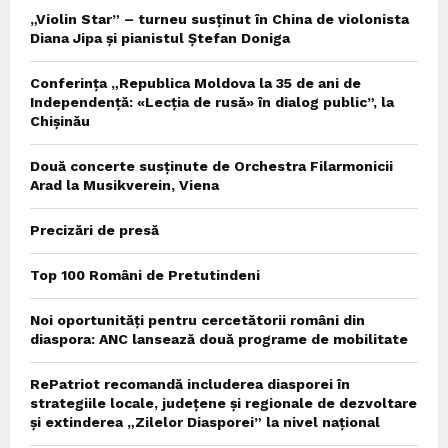
„Violin Star” – turneu susținut în China de violonista
Diana Jipa și pianistul Ștefan Doniga
Conferința „Republica Moldova la 35 de ani de
Independență: «Lecția de rusă» în dialog public”, la
Chișinău
Două concerte susținute de Orchestra Filarmonicii
Arad la Musikverein, Viena
Precizări de presă
Top 100 Români de Pretutindeni
Noi oportunități pentru cercetătorii români din
diaspora: ANC lansează două programe de mobilitate
RePatriot recomandă includerea diasporei în
strategiile locale, județene și regionale de dezvoltare
și extinderea „Zilelor Diasporei” la nivel național