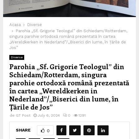
Acasa
Diverse
Parohia „Sf. Grigorie Teologul” din Schiedam/Rotterdam,
singura parohie ortodoxă română prezentată în cartea
„Wereldkerken in Nederland”/„Biserici din lume, în Țările de
Jos”
Diverse
Parohia „Sf. Grigorie Teologul” din
Schiedam/Rotterdam, singura
parohie ortodoxă română prezentată
în cartea „Wereldkerken in
Nederland”/„Biserici din lume, în
Țările de Jos”
de
GT Post
July 6, 2024
0
1291
SHARE
0