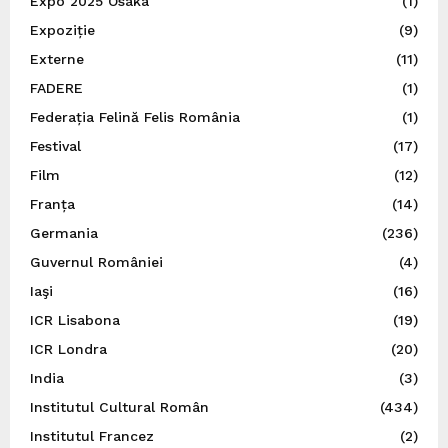
Expo 2025 Osaka
(1)
Expoziție
(9)
Externe
(11)
FADERE
(1)
Federația Felină Felis România
(1)
Festival
(17)
Film
(12)
Franța
(14)
Germania
(236)
Guvernul României
(4)
Iaşi
(16)
ICR Lisabona
(19)
ICR Londra
(20)
India
(3)
Institutul Cultural Român
(434)
Institutul Francez
(2)