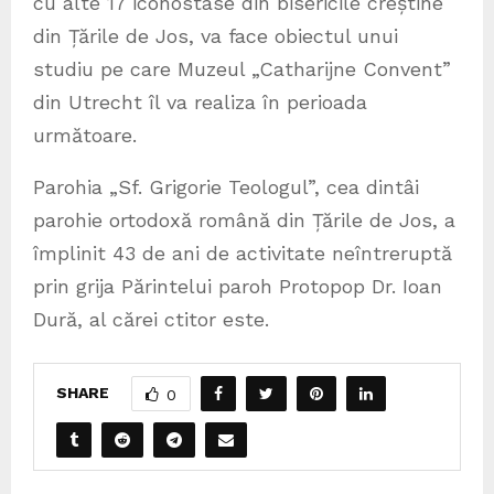
cu alte 17 iconostase din bisericile creștine
din Țările de Jos, va face obiectul unui
studiu pe care Muzeul „Catharijne Convent”
din Utrecht îl va realiza în perioada
următoare.
Parohia „Sf. Grigorie Teologul”, cea dintâi
parohie ortodoxă română din Țările de Jos, a
împlinit 43 de ani de activitate neîntreruptă
prin grija Părintelui paroh Protopop Dr. Ioan
Dură, al cărei ctitor este.
SHARE
0