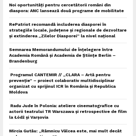
Noi oportunități pentru cercetătorii români din
diaspora: ANC lansează două programe de mobilitate
RePatriot recomandă includerea diasporei în
strategiile locale, județene și regionale de dezvoltare
și extinderea „Zilelor Diasporei” la nivel național
Semnarea Memorandumului de Înțelegere între
Academia Română și Academia de Științe Berlin –
Brandenburg
Programul CANTEMIR // „CLARA – Artă pentru
prevenție” – proiect colaborativ multidisciplinar
organizat cu sprijinul ICR în România și Republica
Moldova
Radu Jude în Polonia: ateliere cinematografice cu
actorii teatrului TR Warszawa și retrospective de film
la Łódź și Varșovia
Mircia Gutău: „Râmnicu Vâlcea este, mai mult decât