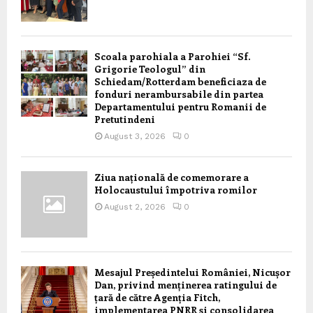
Scoala parohiala a Parohiei “Sf.
Grigorie Teologul” din
Schiedam/Rotterdam beneficiaza de
fonduri nerambursabile din partea
Departamentului pentru Romanii de
Pretutindeni
August 3, 2026
0
Ziua națională de comemorare a
Holocaustului împotriva romilor
August 2, 2026
0
Mesajul Președintelui României, Nicușor
Dan, privind menținerea ratingului de
țară de către Agenția Fitch,
implementarea PNRR și consolidarea