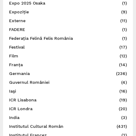
Expo 2025 Osaka
(1)
Expoziție
(9)
Externe
(11)
FADERE
(1)
Federația Felină Felis România
(1)
Festival
(17)
Film
(12)
Franța
(14)
Germania
(236)
Guvernul României
(4)
Iaşi
(16)
ICR Lisabona
(19)
ICR Londra
(20)
India
(3)
Institutul Cultural Român
(431)
Institutul Francez
(2)