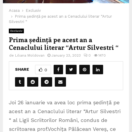
Acasa
Exclusiv
Prima ședință pe acest an a Cenaclului literar “Artur
Silvestri “
Exclusiv
Prima ședință pe acest an a
Cenaclului literar “Artur Silvestri “
de
Liliana Moldovan
January 23, 2023
0
1470
SHARE
0
Joi 26 ianuarie va avea loc prima ședință pe
acest an a Cenaclului literar “Artur Silvestri
“ al Ligii Scriitorilor Români, condus de
scriitoarea prof.Vochița Pălăcean Vereș, ce