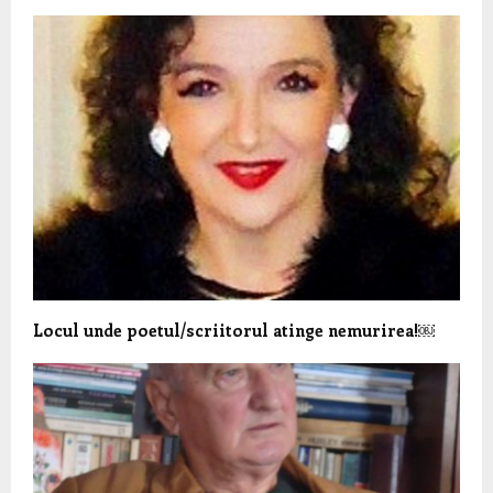
Locul unde poetul/scriitorul atinge nemurirea!￼