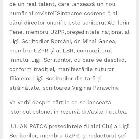
de un real talent, care lansează un nou
număr al revistei”Sintacme codrene “, al
cărui director onorific este scriitorul Al.Florin
Țene, membru UZPR,președintele național al
Ligii Scriitorilor Români, dr. Mihai Ganea,
membru UZPR și al LSR, compozitorul
Imnului Ligii Scriitorilor, cu care se deschid,
conform tradiției, manifestările tuturor
filialelor Ligii Scriitorilor din țară și
străinătate, scriitoarea Virginia Paraschiv.
Va vorbi despre cărțile ce se lansează
istoricul colonel în rezervă dr.Vasile Tutulea.
IULIAN PATCA președintele filialei Cluj a Ligii
Scriitorilor, membru UZPR, și redactorul șef