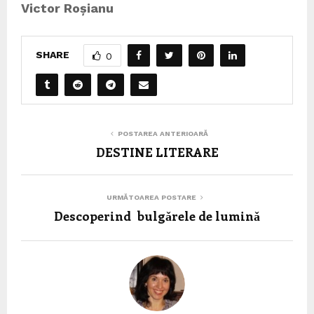
Victor Roșianu
SHARE
0
POSTAREA ANTERIOARĂ
DESTINE LITERARE
URMĂTOAREA POSTARE
Descoperind bulgǎrele de luminǎ