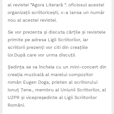
al revistei “Agora Literară “. oficiosul acestei
organizații scriitoricești, v-a lansa un număr
nou al acestei revistei.
Se vor prezenta și discuta cărțile și revistele
primite pe adresa Ligii Scriitorilor, iar
scriitorii prezenți vor citi din creațiile
lor.După care vor urma discuții.
Ședința se va încheia cu un mini-concert din
creația muzicală al marelui compozitor
român Eugen Doga, prieten al scriitorului
Ionuț Țene., membru al Uniunii Scriitorilor, al
UZPR și vicepreședinte al Ligii Scriitorilor
Români.