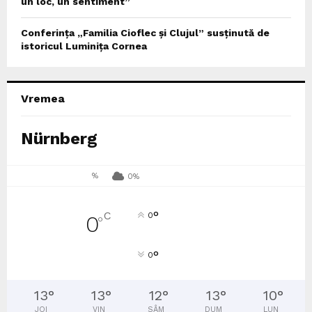
un loc, un sentiment”
Conferința „Familia Cioflec și Clujul” susținută de
istoricul Luminița Cornea
Vremea
Nürnberg
%
0%
°
C
0
0
°
°
0
13
°
13
°
12
°
13
°
10
°
JOI
VIN
SÂM
DUM
LUN