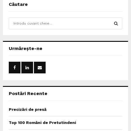
Căutare
S
e
a
S
r
c
E
Urmărește-ne
h
f
A
o
r
R
:
C
Postări Recente
H
Precizări de presă
Top 100 Români de Pretutindeni