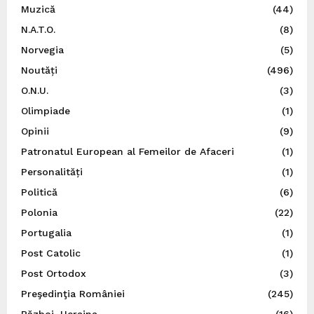
Muzică
(44)
N.A.T.O.
(8)
Norvegia
(5)
Noutăți
(496)
O.N.U.
(3)
Olimpiade
(1)
Opinii
(9)
Patronatul European al Femeilor de Afaceri
(1)
Personalități
(1)
Politică
(6)
Polonia
(22)
Portugalia
(1)
Post Catolic
(1)
Post Ortodox
(3)
Preşedinţia României
(245)