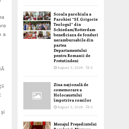
Scoala parohiala a
ea
Parohiei “Sf. Grigorie
Teologul” din
pre
Schiedam/Rotterdam
u a
beneficiaza de fonduri
nerambursabile din
partea
Departamentului
pentru Romanii de
Pretutindeni
August 3, 2026
0
NĂ
Ziua națională de
ii
comemorare a
t
Holocaustului
împotriva romilor
August 2, 2026
0
și
Mesajul Președintelui