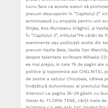
lucru face ca aceste eseuri să promove
precum descoperim în ”Capitolul 2” inti
armonizează cu empatia pentru unii scrii
Rînjea, Ana Munteanu Drăghici, și Vasile
În ”Capitolul 3”, intitulat”Pe cărări de 
evenimente sau publicații sosite din ta
precum Vasile Bele, Vasile Dan Marchiș, 
despre talentata scriitoare Mihaela CD
ea mai prejos, in cele 76 de pagini ale
politice şi toponimice ale CHELNITEI, poe
de zestre a satului Chiuzbaia, câteva po
învățătură duhovnicesc al preotului Radu 
interviuri La pagina 26-28 găsim cu bucu
literar AL FLORIN TENE, cărții mele d
PIOSENIA CA IMN INĂLŢAT DIVINITĂŢII 