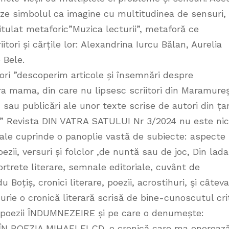
ze simbolul ca imagine cu multitudinea de sensuri,
tulat metaforic”Muzica lecturii”, metaforă ce
tori și cărțile lor: Alexandrina Iurcu Bălan, Aurelia
 Bele.
flori ”descoperim articole și însemnări despre
ra mama, din care nu lipsesc scriitori din Maramureș
sau publicări ale unor texte scrise de autori din ța
:” Revista DIN VATRA SATULUI Nr 3/2024 nu este nic
 sale cuprinde o panoplie vastă de subiecte: aspecte
zii, versuri și folclor ,de nuntă sau de joc, Din lada
rtrete literare, semnale editoriale, cuvânt de
Boțiș, cronici literare, poezii, acrostihuri, şi câteva
rie o cronică literară scrisă de bine-cunoscutul cri
e poezii ȊNDUMNEZEIRE și pe care o denumește:
ȊN POEZIA MIHAELEI CD, o cronică care ma onoreaz