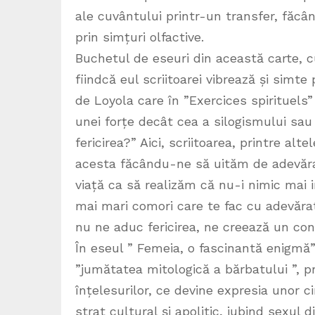
ale cuvântului printr-un transfer, făcâ
prin simțuri olfactive.
Buchetul de eseuri din această carte, c
fiindcă eul scriitoarei vibrează și simt
de Loyola care în ”Exercices spirituel
unei forțe decât cea a silogismului sau
fericirea?” Aici, scriitoarea, printre al
acesta făcându-ne să uităm de adevărat
viață ca să realizăm că nu-i nimic mai 
mai mari comori care te fac cu adevăra
nu ne aduc fericirea, ne creează un conf
În eseul ” Femeia, o fascinantă enigmă
”jumătatea mitologică a bărbatului ”, p
înțelesurilor, ce devine expresia unor c
strat cultural și apolitic, iubind sexul 