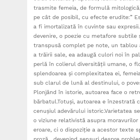
trasmite femeia, de formulă mitologică,
pe cât de posibil, cu efecte erudite:” 
a fi imortalizată în cuvinte sau expresii
devenire, o poezie cu metafore subtile 
transpusă complet pe note, un tablou al 
a trăirii sale, ea adaugă culori noi în p
perlă în colierul diversității umane, o fl
splendoarea și complexitatea ei, femei
sub clarul de lună al destinului, o pov
Plonjând în istorie, autoarea face o ret
bărbatul.Totuși, autoarea e înzestrată c
cenușiul adevărului istoric.Varietatea s
o viziune relativistă asupra moravurilor 
eroare, ci o dispoziție a acestor texte
proză , devenind sensuri despre problem