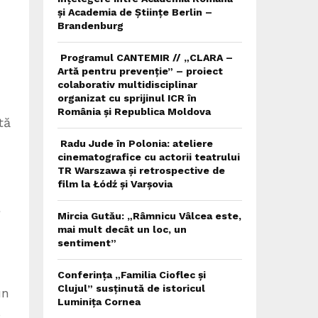
și Academia de Științe Berlin –
Brandenburg
Programul CANTEMIR // „CLARA –
Artă pentru prevenție” – proiect
colaborativ multidisciplinar
organizat cu sprijinul ICR în
România și Republica Moldova
tă
Radu Jude în Polonia: ateliere
cinematografice cu actorii teatrului
TR Warszawa și retrospective de
film la Łódź și Varșovia
Mircia Gutău: „Râmnicu Vâlcea este,
mai mult decât un loc, un
sentiment”
Conferința „Familia Cioflec și
Clujul” susținută de istoricul
un
Luminița Cornea
o