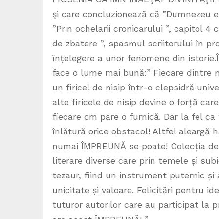
şi care concluzionează că ”Dumnezeu es
”Prin ochelarii cronicarului ”, capitol 4 
de zbatere ”, spasmul scriitorului în 
înțelegere a unor fenomene din istorie
face o lume mai bună:” Fiecare dintre n
un firicel de nisip într-o clepsidră uni
alte firicele de nisip devine o forță car
fiecare om pare o furnică. Dar la fel 
înlătură orice obstacol! Altfel aleargă 
numai ÎMPREUNĂ se poate! Colecția de 
literare diverse care prin temele și s
tezaur, fiind un instrument puternic și
unicitate și valoare. Felicitări pentru i
tuturor autorilor care au participat la 