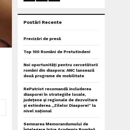
:
C
H
Postări Recente
Precizări de presă
Top 100 Români de Pretutindeni
Noi oportunități pentru cercetătorii
români din diaspora: ANC lansează
două programe de mobilitate
RePatriot recomandă includerea
diasporei în strategiile locale,
județene și regionale de dezvoltare
și extinderea „Zilelor Diasporei” la
nivel național
Semnarea Memorandumului de
Înțelegere între Academia Română