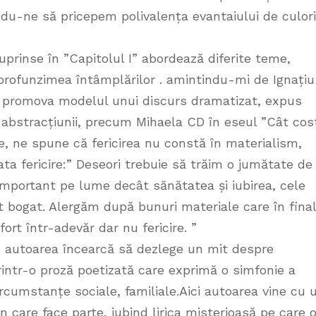
ndu-ne să pricepem polivalența evantaiului de culori
uprinse în ”Capitolul I” abordează diferite teme,
e profunzimea întâmplărilor . amintindu-mi de Ignațiu
s” promova modelul unui discurs dramatizat, expus
 abstracțiunii, precum Mihaela CD în eseul ”Cât cos
tele, ne spune că fericirea nu constă în materialism,
a fericire:” Deseori trebuie să trăim o jumătate de
important pe lume decât sănătatea și iubirea, cele
t bogat. Alergăm după bunuri materiale care în final
ort într-adevăr dar nu fericire. ”
” autoarea încearcă să dezlege un mit despre
rintr-o proză poetizată care exprimă o simfonie a
ircumstanțe sociale, familiale.Aici autoarea vine cu 
din care face parte, iubind lirica misterioasă pe care 