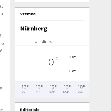
al
ru
Vremea
Nürnberg
ă
%
0%
 o
tă
°
0
C
0
°
°
0
13
°
13
°
12
°
13
°
10
°
de
JOI
VIN
SÂM
DUM
LUN
Editoriale
st