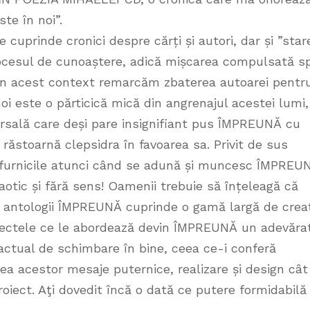
te în noi”.
ce cuprinde cronici despre cărți și autori, dar și ”star
procesul de cunoaștere, adică mișcarea compulsată s
.În acest context remarcăm zbaterea autoarei pentr
oi este o părticică mică din angrenajul acestei lumi,
versală care deși pare insignifiant pus ÎMPREUNĂ cu
e răstoarnă clepsidra în favoarea sa. Privit de sus
ca furnicile atunci când se adună și muncesc ÎMPREU
haotic și fără sens! Oamenii trebuie să înțeleagă că
antologii ÎMPREUNĂ cuprinde o gamă largă de creaț
ubiectele ce le abordează devin ÎMPREUNĂ un adevăra
 actual de schimbare în bine, ceea ce-i conferă
deea acestor mesaje puternice, realizare și design cât 
proiect. Aţi dovedit încă o dată ce putere formidabilă