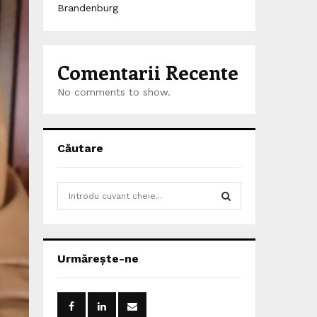
Brandenburg
Comentarii Recente
No comments to show.
Căutare
S
e
a
S
r
c
E
Urmărește-ne
h
f
A
o
r
R