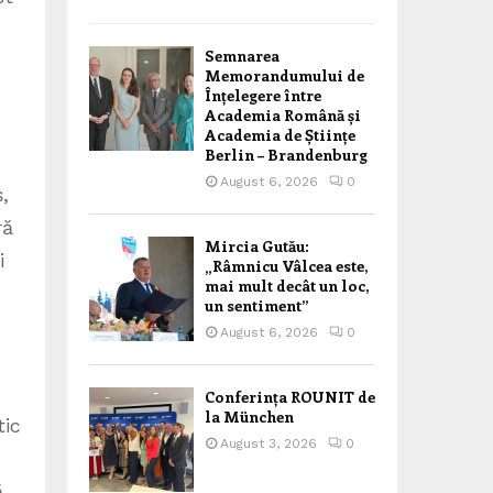
Semnarea
Memorandumului de
Înțelegere între
Academia Română și
Academia de Științe
Berlin – Brandenburg
August 6, 2026
0
,
ră
Mircia Gutău:
i
„Râmnicu Vâlcea este,
mai mult decât un loc,
un sentiment”
August 6, 2026
0
Conferința ROUNIT de
la München
tic
August 3, 2026
0
ă