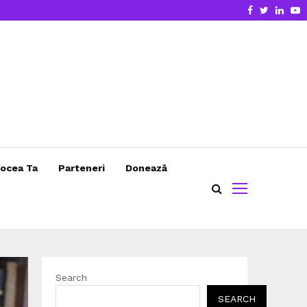
Facebook
Twitter
Linke
Y
ocea Ta
Parteneri
Donează
Search
SEARCH