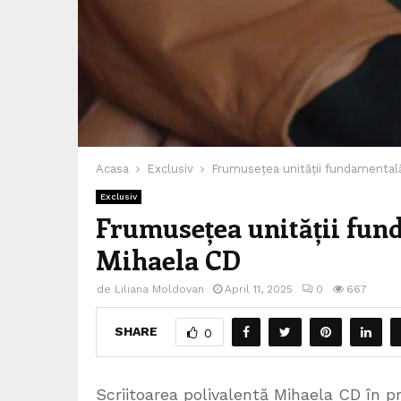
Acasa
Exclusiv
Frumusețea unității fundamental
Exclusiv
Frumusețea unității fun
Mihaela CD
de
Liliana Moldovan
April 11, 2025
0
667
SHARE
0
Scriitoarea polivalentă Mihaela CD în 