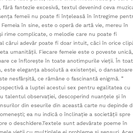
 fără fantezie excesivă, textul devenind ceva muzic
Esența femeii nu poate fi înțeleasă în întregime pent
. Femeia în sine, este o operă de artă vie, mereu în
și rime complicate, o melodie care nu poate fi
cărui adevăr poate fi doar intuit, căci în orice clip
aleta umanității. Fiecare femeie este o poveste unică,
oare ce înflorește în toate anotimpurile vieții. În toa
a, este eleganța absolută a existenței, o dansatoare
este nesfârșită, ce rămâne o fascinantă enigmă. ”
rospectivă a luptei acestui sex pentru egalitatea cu
u talentul observației, descoperind nuanțele și în
ensurilor din eseurile din această carte nu depinde 
omenești; ea nu indică o înclinație a societății spre
 spre o deschidere.Textele sunt adevărate poeme în
ele vieții cu multiplele ei probleme și sensuri. Ace