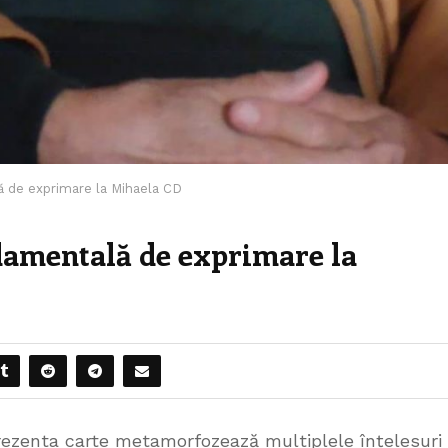
ă de exprimare la Mihaela CD
damentală de exprimare la
prezenta carte metamorfozează multiplele înțelesuri