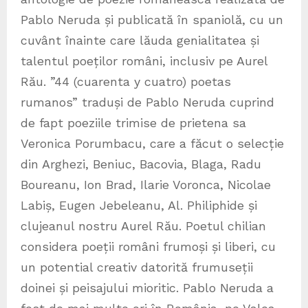
Pablo Neruda și publicată în spaniolă, cu un
cuvânt înainte care lăuda genialitatea și
talentul poeților români, inclusiv pe Aurel
Rău. ”44 (cuarenta y cuatro) poetas
rumanos” traduși de Pablo Neruda cuprind
de fapt poeziile trimise de prietena sa
Veronica Porumbacu, care a făcut o selecție
din Arghezi, Beniuc, Bacovia, Blaga, Radu
Boureanu, Ion Brad, Ilarie Voronca, Nicolae
Labiș, Eugen Jebeleanu, Al. Philiphide și
clujeanul nostru Aurel Rău. Poetul chilian
considera poeții români frumoși și liberi, cu
un potential creativ datorită frumuseții
doinei și peisajului mioritic. Pablo Neruda a