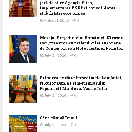
țară de către Agenția Fitch,
implementarea PNRR și consolidarea
stabilității economice
August 1, 2026
0
Mesajul Președintelui României, Nicușor
Dan, transmis cu prilejul Zilei Europene
de Comemorare a Holocaustului Romilor
July 31, 2026
0
Primirea de către Președintele României,
Nicușor Dan, a Prim-ministrului
Republicii Moldova, Vasile Tofan
July 31, 2026
0
Când răsună Imnul
July 29, 2026
0