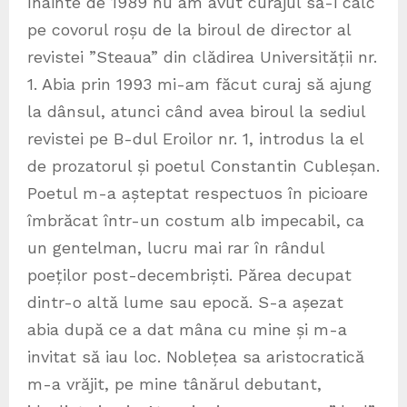
Înainte de 1989 nu am avut curajul să-i calc
pe covorul roșu de la biroul de director al
revistei ”Steaua” din clădirea Universității nr.
1. Abia prin 1993 mi-am făcut curaj să ajung
la dânsul, atunci când avea biroul la sediul
revistei pe B-dul Eroilor nr. 1, introdus la el
de prozatorul și poetul Constantin Cubleșan.
Poetul m-a așteptat respectuos în picioare
îmbrăcat într-un costum alb impecabil, ca
un gentelman, lucru mai rar în rândul
poeților post-decembriști. Părea decupat
dintr-o altă lume sau epocă. S-a așezat
abia după ce a dat mâna cu mine și m-a
invitat să iau loc. Noblețea sa aristocratică
m-a vrăjit, pe mine tânărul debutant,