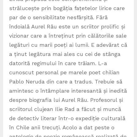
strălucește prin bogăția fațetelor lirice care
par de o sensibilitate nesfârșită. Fără
îndoială Aurel Rău este un scriitor prolific și
vizionar care a întreținut prin călătoriile sale
legături cu marii poeți ai lumii. E adevărat că
a ținut legătura mai ales cu cei de stânga
datorită regimului în care trăiam. L-a
cunoscut personal pe marele poet chilian
Pablo Neruda din care a tradus. Trebuie să
amintesc o întâmplare interesantă și inedită
despre biografia lui Aurel Rău. Profesorul și
scriitorul clujean Ilie Rad a făcut și muncă
de detectiv literar într-o expediție culturală
în Chile anii trecuți. Acolo a dat peste o
antologie de poezie românească realizată de