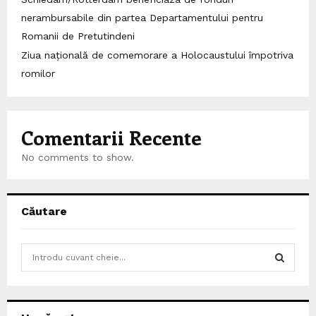
nerambursabile din partea Departamentului pentru
Romanii de Pretutindeni
Ziua națională de comemorare a Holocaustului împotriva
romilor
Comentarii Recente
No comments to show.
Căutare
S
e
a
S
r
c
E