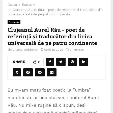
Acasa
Exclusiv
Clujeanul Aurel Rău – poet de referință și traducător din
lirica universală de pe patru continente
Exclusiv
Clujeanul Aurel Rău – poet de
referință și traducător din lirica
universală de pe patru continente
de
Liliana Moldovan
April 11, 2025
0
838
SHARE
0
Eu m-am maturizat poetic la ”umbra”
marelui stejar liric clujean, scriitorul Aurel
Rău. Nu mi-e rușine să o spun, deși
contrazic o sintagmă clasică brâncușiană