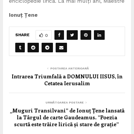
enciclopedie lirică. La mai mulți ani, Maestre
Ionuț Țene
SHARE
0
POSTAREA ANTERIOARĂ
Intrarea Triumfală a DOMNULUI IISUS, în
Cetatea Ierusalim
URMĂTOAREA POSTARE
„Muguri Transilvani” de Ionuț Țene lansată
la Târgul de carte Gaudeamus. ”Poezia
scurtă este trăire lirică și stare de grație”