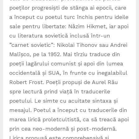
poeților progresiști de stânga ai epocii, care
a început cu poetul turc închis pentru ideile
sale pentru libertate: Nâzim Hikmet, iar apoi
cu literatura sovietică inclusă într-un
”carnet sovietic”: Nikolai Tihonov sau Andrei
Malîșco, pe la 1952. Mai tîrziu traduce din
poeții lagărului comunist și apoi din lumea
occidentală și SUA, în frunte cu inegalabilul
Robert Frost. Poeții propuși de Aurel Rău
spre lectură prind viață în traducerile
poetului. Le simte cu acuitate sintaxa și
mesajul. Poetul a început cu traducerile din
marea lirică proletcultistă, ca să treacă apoi
prin cea neo-modernă și post-modernă.
Lirica propusă este comprehensivă și