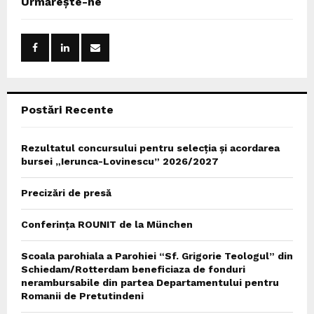
Urmărește-ne
h
f
A
o
r
R
:
C
Postări Recente
H
Rezultatul concursului pentru selecția și acordarea
bursei „Ierunca-Lovinescu” 2026/2027
Precizări de presă
Conferința ROUNIT de la München
Scoala parohiala a Parohiei “Sf. Grigorie Teologul” din
Schiedam/Rotterdam beneficiaza de fonduri
nerambursabile din partea Departamentului pentru
Romanii de Pretutindeni