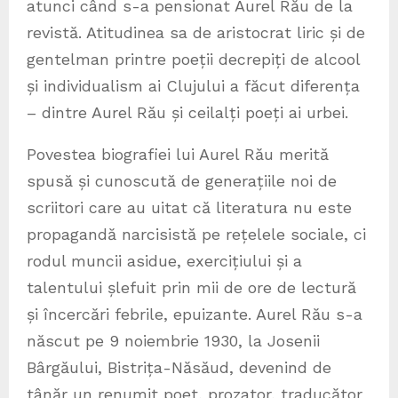
atunci când s-a pensionat Aurel Rău de la
revistă. Atitudinea sa de aristocrat liric și de
gentelman printre poeții decrepiți de alcool
și individualism ai Clujului a făcut diferența
– dintre Aurel Rău și ceilalți poeți ai urbei.
Povestea biografiei lui Aurel Rău merită
spusă și cunoscută de generațiile noi de
scriitori care au uitat că literatura nu este
propagandă narcisistă pe rețelele sociale, ci
rodul muncii asidue, exercițiului și a
talentului șlefuit prin mii de ore de lectură
și încercări febrile, epuizante. Aurel Rău s-a
născut pe 9 noiembrie 1930, la Josenii
Bârgăului, Bistrița-Năsăud, devenind de
tânăr un renumit poet, prozator, traducător