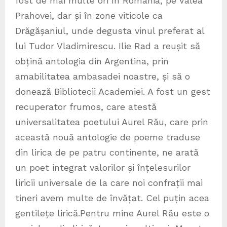
fost de mai multe ori în România, pe Valea
Prahovei, dar și în zone viticole ca
Drăgășaniul, unde degusta vinul preferat al
lui Tudor Vladimirescu. Ilie Rad a reușit să
obțină antologia din Argentina, prin
amabilitatea ambasadei noastre, și să o
donează Bibliotecii Academiei. A fost un gest
recuperator frumos, care atestă
universalitatea poetului Aurel Rău, care prin
această nouă antologie de poeme traduse
din lirica de pe patru continente, ne arată
un poet integrat valorilor și înțelesurilor
liricii universale de la care noi confrații mai
tineri avem multe de învățat. Cel puțin acea
gentilețe lirică.Pentru mine Aurel Rău este o