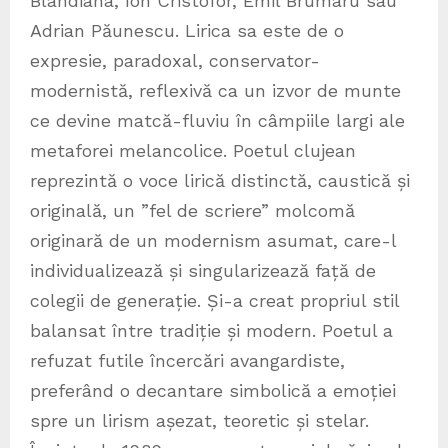
Blandiana, Ion Cristofor, Emil Brumaru sau
Adrian Păunescu. Lirica sa este de o
expresie, paradoxal, conservator-
modernistă, reflexivă ca un izvor de munte
ce devine matcă-fluviu în câmpiile largi ale
metaforei melancolice. Poetul clujean
reprezintă o voce lirică distinctă, caustică și
originală, un ”fel de scriere” molcomă
originară de un modernism asumat, care-l
individualizează și singularizează față de
colegii de generație. Și-a creat propriul stil
balansat între tradiție și modern. Poetul a
refuzat futile încercări avangardiste,
preferând o decantare simbolică a emoției
spre un lirism așezat, teoretic și stelar.