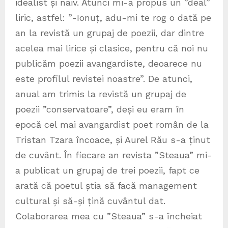
idealist și naiv. Atunci mi-a propus un ”deal”
liric, astfel: ”-Ionuț, adu-mi te rog o dată pe
an la revistă un grupaj de poezii, dar dintre
acelea mai lirice și clasice, pentru că noi nu
publicăm poezii avangardiste, deoarece nu
este profilul revistei noastre”. De atunci,
anual am trimis la revistă un grupaj de
poezii ”conservatoare”, deși eu eram în
epocă cel mai avangardist poet român de la
Tristan Tzara încoace, și Aurel Rău s-a ținut
de cuvânt. În fiecare an revista ”Steaua” mi-
a publicat un grupaj de trei poezii, fapt ce
arată că poetul știa să facă management
cultural și să-și țină cuvântul dat.
Colaborarea mea cu ”Steaua” s-a încheiat