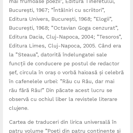
mai frumoase poezii”, Editura Tineretului,
București, 1967; ”Întâlniri cu scriitori”,
Editura Univers, București, 1968; ”Elogii”,
București, 1968; ”Octavian Goga cenzurat”,
Editura Dacia, Cluj-Napoca, 2004; ”Tesoros”,
Editura Limes, Cluj-Napoca, 2005. Când era
la ”Steaua”, datorită îndelungatei sale
funcții de conducere pe postul de redactor
șef, circula în oraș o vorbă haioasă și celebră
în cafenelele urbei: ”Rău cu Rău, dar mai
rău fără Rău!” Din păcate acest lucru se
observă cu ochiul liber la revistele literare
clujene.
Cartea de traduceri din lirica universală în
patru volume ”Poeți din patru continente și