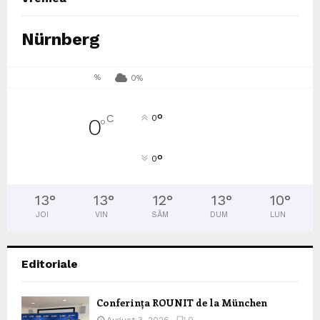
Nürnberg
%
0%
°
C
0
0
°
°
0
13
°
13
°
12
°
13
°
10
°
JOI
VIN
SÂM
DUM
LUN
Editoriale
Conferința ROUNIT de la München