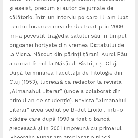
și eseist, precum și autor de jurnale de
călătorie. Într-un interviu pe care i l-am luat
pentru lucrarea mea de doctorat prin 2006
mi-a povestit tragedia satului său în timpul
prigoanei hortyste din vremea Dictatului de
la Viena. Născut din părinți țărani, Aurel Rău
a urmat liceul la Năsăud, Bistrița și Cluj.
După terminarea Facultății de Filologie din
Cluj (1953), lucrează ca redactor la revista
„Almanahul Literar” (unde a colaborat din
primul an de studenție). Revista ”Almanahul
Literar” avea sediul pe B-dul Eroilor, într-o
clădire care după 1990 a fost o bancă
grecească și în 2001 împreună cu primarul
Gheorghe Funar am amplasat o placă