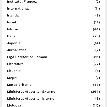
Institutul Francez
(2)
Internațional
(11)
Irlanda
(3)
Israel
(18)
Istorie
(44)
Italia
(79)
Japonia
(14)
Jurnalistică
(7)
Liga Scriitorilor Români
(21)
Literatură
(27)
Lituania
(6)
MApN
(2)
Marea Britanie
(49)
Ministerul Afacerilor Externe
(264)
Ministerul Afacerilor Interne
(3)
Moldova
(112)