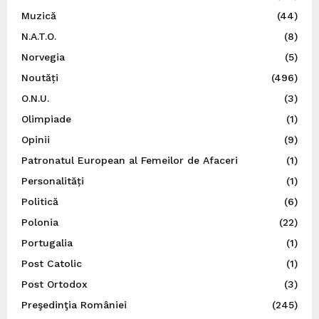
Muzică
(44)
N.A.T.O.
(8)
Norvegia
(5)
Noutăți
(496)
O.N.U.
(3)
Olimpiade
(1)
Opinii
(9)
Patronatul European al Femeilor de Afaceri
(1)
Personalități
(1)
Politică
(6)
Polonia
(22)
Portugalia
(1)
Post Catolic
(1)
Post Ortodox
(3)
Preşedinţia României
(245)