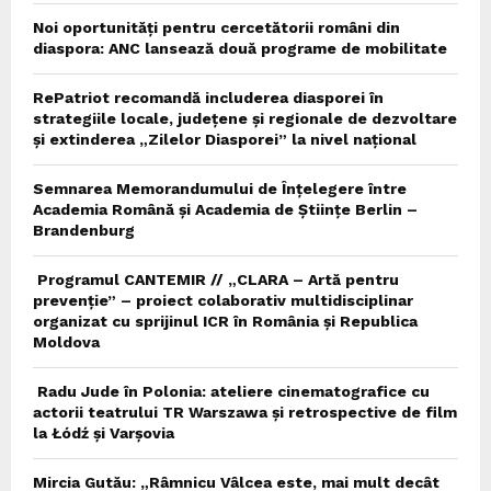
Noi oportunități pentru cercetătorii români din
diaspora: ANC lansează două programe de mobilitate
RePatriot recomandă includerea diasporei în
strategiile locale, județene și regionale de dezvoltare
și extinderea „Zilelor Diasporei” la nivel național
Semnarea Memorandumului de Înțelegere între
Academia Română și Academia de Științe Berlin –
Brandenburg
Programul CANTEMIR // „CLARA – Artă pentru
prevenție” – proiect colaborativ multidisciplinar
organizat cu sprijinul ICR în România și Republica
Moldova
Radu Jude în Polonia: ateliere cinematografice cu
actorii teatrului TR Warszawa și retrospective de film
la Łódź și Varșovia
Mircia Gutău: „Râmnicu Vâlcea este, mai mult decât