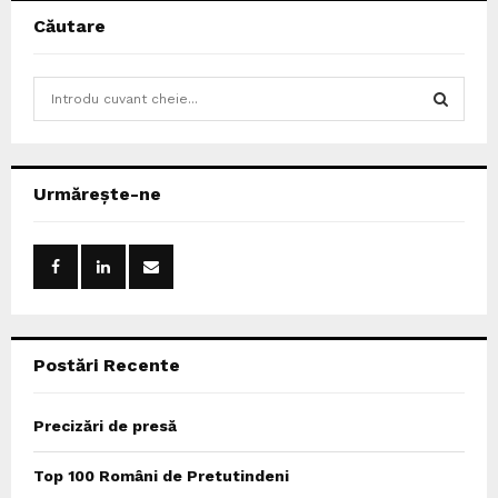
Căutare
S
e
a
S
r
c
E
Urmărește-ne
h
f
A
o
r
R
:
C
Postări Recente
H
Precizări de presă
Top 100 Români de Pretutindeni