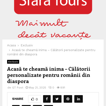
Acasa
Exclusiv
Acasă te cheamă inima – Călătorii personalizate pentru
românii din diaspora
Exclusiv
Acasă te cheamă inima – Călătorii
personalizate pentru românii din
diaspora
de
GT Post
May 21, 2025
0
891
SHARE
0