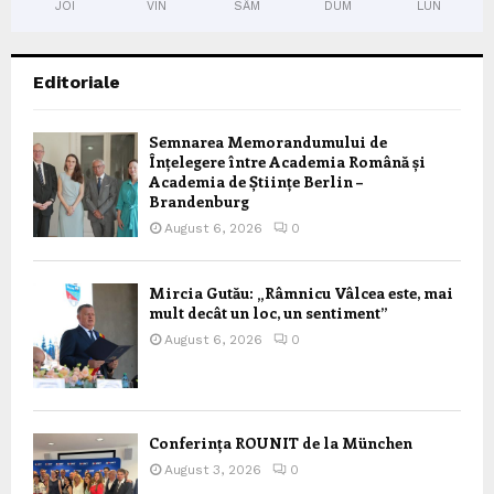
JOI
VIN
SÂM
DUM
LUN
Editoriale
Semnarea Memorandumului de
Înțelegere între Academia Română și
Academia de Științe Berlin –
Brandenburg
August 6, 2026
0
Mircia Gutău: „Râmnicu Vâlcea este, mai
mult decât un loc, un sentiment”
August 6, 2026
0
Conferința ROUNIT de la München
August 3, 2026
0