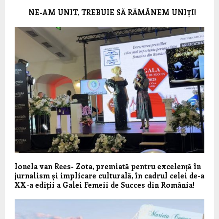
NE-AM UNIT, TREBUIE SĂ RĂMÂNEM UNIȚI!
Ionela van Rees- Zota, premiată pentru excelență în
jurnalism și implicare culturală, în cadrul celei de-a
XX-a ediții a Galei Femeii de Succes din România!