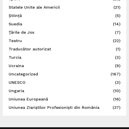
Statele Unite ale Americii
(21)
Știință
(5)
Suedia
(14)
Ţările de Jos
(7)
Teatru
(22)
Traducător autorizat
(1)
Turcia
(3)
Ucraina
(9)
Uncategorized
(167)
UNESCO
(3)
Ungaria
(10)
Uniunea Europeană
(16)
Uniunea Ziariștilor Profesioniști din România
(37)