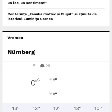
un loc, un sentiment”
Conferința „Familia Cioflec și Clujul” susținută de
istoricul Luminița Cornea
Vremea
Nürnberg
%
0%
°
C
0
0
°
°
0
13
°
13
°
12
°
13
°
10
°