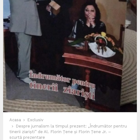
Acasa
Exclusiv
Despre jurnalism la timpul prezent: „Îndrumător pentru
tinerii ziariști” de Al. Florin Țene și Florin Țene Jr. –
scurtă prezentare