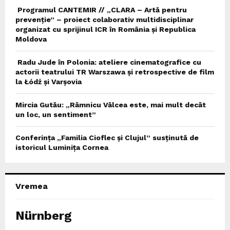
Programul CANTEMIR // „CLARA – Artă pentru
prevenție” – proiect colaborativ multidisciplinar
organizat cu sprijinul ICR în România și Republica
Moldova
Radu Jude în Polonia: ateliere cinematografice cu
actorii teatrului TR Warszawa și retrospective de film
la Łódź și Varșovia
Mircia Gutău: „Râmnicu Vâlcea este, mai mult decât
un loc, un sentiment”
Conferința „Familia Cioflec și Clujul” susținută de
istoricul Luminița Cornea
Vremea
Nürnberg