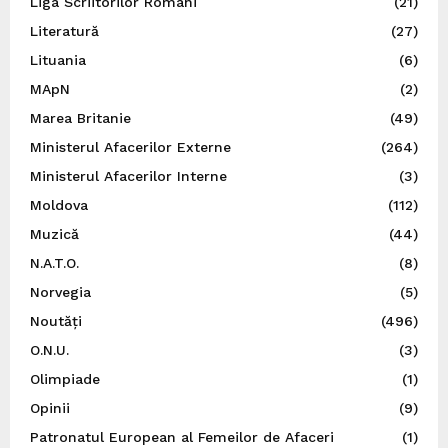
Liga Scriitorilor Români
(21)
Literatură
(27)
Lituania
(6)
MApN
(2)
Marea Britanie
(49)
Ministerul Afacerilor Externe
(264)
Ministerul Afacerilor Interne
(3)
Moldova
(112)
Muzică
(44)
N.A.T.O.
(8)
Norvegia
(5)
Noutăți
(496)
O.N.U.
(3)
Olimpiade
(1)
Opinii
(9)
Patronatul European al Femeilor de Afaceri
(1)