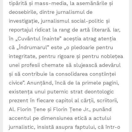
tipărită și mass-media, la asemănările și
deosebirile, dintre jurnalismul de
investigație, jurnalismul social-politic și
reportajul ridicat la rang de artă literară. Iar,
în „Cuvântul înainte” aceștia atrag atenția
că „Îndrumarul” este „o pledoarie pentru
integritate, pentru rigoare și pentru noblețea
unei profesii chemate să slujească adevărul
și să contribuie la consolidarea conștiinței
civice”. Anunțând, încă de la primele pagini,
existența unui puternic strat deontologic
prezent în fiecare capitol al cărții, scriitorii,
Al. Florin Țene și Florin Țene Jr., punând
accentul pe dimensiunea etică a actului
jurnalistic, insistă asupra faptului, că într-o