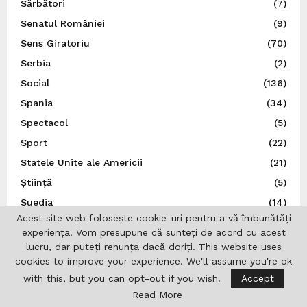
Sărbători
(7)
Senatul României
(9)
Sens Giratoriu
(70)
Serbia
(2)
Social
(136)
Spania
(34)
Spectacol
(5)
Sport
(22)
Statele Unite ale Americii
(21)
Știință
(5)
Suedia
(14)
Acest site web folosește cookie-uri pentru a vă îmbunătăți
Ţările de Jos
(7)
experiența. Vom presupune că sunteți de acord cu acest
Teatru
(22)
lucru, dar puteți renunța dacă doriți. This website uses
cookies to improve your experience. We'll assume you're ok
Traducător autorizat
(1)
with this, but you can opt-out if you wish.
Accept
Turcia
(3)
Read More
Ucraina
(9)