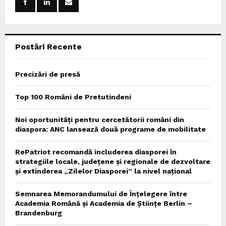
r
R
:
C
Postări Recente
H
Precizări de presă
Top 100 Români de Pretutindeni
Noi oportunități pentru cercetătorii români din
diaspora: ANC lansează două programe de mobilitate
RePatriot recomandă includerea diasporei în
strategiile locale, județene și regionale de dezvoltare
și extinderea „Zilelor Diasporei” la nivel național
Semnarea Memorandumului de Înțelegere între
Academia Română și Academia de Științe Berlin –
Brandenburg