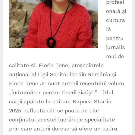
profesi
onală și
cultura
lă
pentru
jurnalis
mul de
calitate Al. Florin Țene, președintele
național al Ligii Scriitorilor din România și
Florin Țene Jr. sunt autorii recentului volum
„Îndrumător pentru tinerii ziariști”. Titlul
cărții apărute la editura Napoca Star în
2025, reflectă cât se poate de clar
conținutul acestei lucrări de specialitate
prin care autorii doresc să ofere un cadru