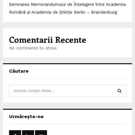
Semnarea Memorandumului de Înțelegere între Academia
Română și Academia de Științe Berlin – Brandenburg
Comentarii Recente
No comments to show.
Căutare
S
e
a
S
r
c
E
Urmărește-ne
h
f
A
o