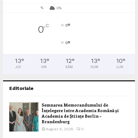
%
0%
°
C
0
0
°
°
0
13
°
13
°
12
°
13
°
10
°
JOI
VIN
SÂM
DUM
LUN
Editoriale
Semnarea Memorandumului de
Înțelegere între Academia Română și
Academia de Științe Berlin –
Brandenburg
August 6, 2026
0