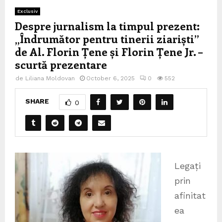
Exclusiv
Despre jurnalism la timpul prezent:
„Îndrumător pentru tinerii ziariști”
de Al. Florin Țene și Florin Țene Jr. –
scurtă prezentare
de
Liliana Moldovan
October 6, 2025
0
552
SHARE
0
Legați
prin
afinitat
ea