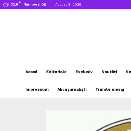
C
Nürnberg, DE
August 9, 2026
32.9
Acasă
Editoriale
Exclusiv
Noutăți
Se
Impressum
Micii jurnaliști
Trimite mesaj