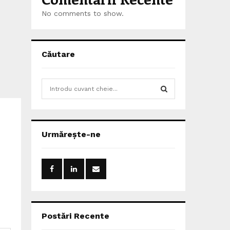
No comments to show.
Căutare
S
e
a
S
r
c
E
Urmărește-ne
h
f
A
o
r
R
:
C
H
Postări Recente