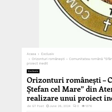
Acasa
Exclusiv
Orizonturi românești – Comunitatea română “Sfântul
proiect inedit
Exclusiv
Orizonturi românești – 
Ștefan cel Mare” din Aten
realizare unui proiect in
de
GT Post
June 26, 2024
0
1376