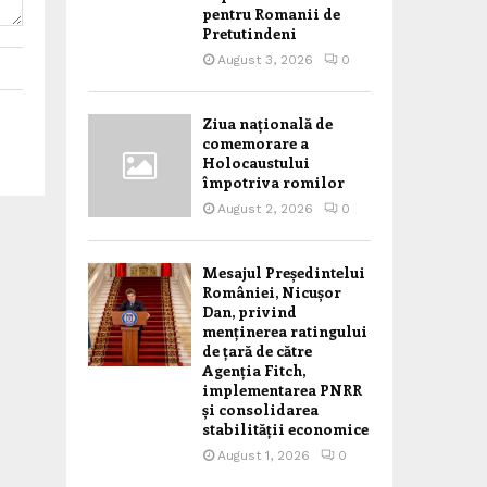
pentru Romanii de
Pretutindeni
August 3, 2026
0
Ziua națională de
comemorare a
Holocaustului
împotriva romilor
August 2, 2026
0
Mesajul Președintelui
României, Nicușor
Dan, privind
menținerea ratingului
de țară de către
Agenția Fitch,
implementarea PNRR
și consolidarea
stabilității economice
August 1, 2026
0