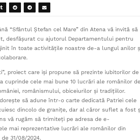
ă “Sfântul Ștefan cel Mare” din Atena vă invită să
edit, desfășurat cu ajutorul Departamentului pentru
nit în toate activitățile noastre de-a lungul anilor ș
olaborare.
, proiect care iși propune să prezinte iubitorilor de
 cuprinde cele mai bune 10 lucrări ale românilor d
âniei, românismului, obiceiurilor și tradițiilor.
dorește să adune într-o carte dedicată Patriei cele
iesc dincolo de granițe, dar al căror suflet a fost ș
ns vă rugăm să trimiteți pe adresa de e-
le mai reprezentative lucrări ale românilor din
 de 31/08/2024.