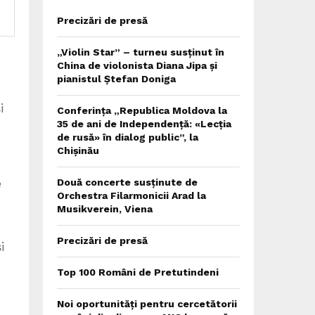
Precizări de presă
„Violin Star” – turneu susținut în
China de violonista Diana Jipa și
pianistul Ștefan Doniga
i
Conferința „Republica Moldova la
35 de ani de Independență: «Lecția
de rusă» în dialog public”, la
Chișinău
e
Două concerte susținute de
Orchestra Filarmonicii Arad la
Musikverein, Viena
Precizări de presă
i
Top 100 Români de Pretutindeni
Noi oportunități pentru cercetătorii