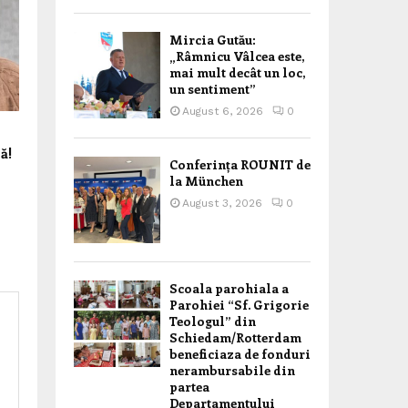
Mircia Gutău:
„Râmnicu Vâlcea este,
mai mult decât un loc,
un sentiment”
August 6, 2026
0
ă!
Conferința ROUNIT de
la München
August 3, 2026
0
Scoala parohiala a
Parohiei “Sf. Grigorie
Teologul” din
Schiedam/Rotterdam
beneficiaza de fonduri
nerambursabile din
partea
Departamentului