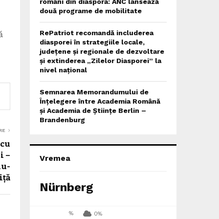
români din diaspora: ANC lansează
două programe de mobilitate
ă
RePatriot recomandă includerea
diasporei în strategiile locale,
județene și regionale de dezvoltare
și extinderea „Zilelor Diasporei” la
nivel național
Semnarea Memorandumului de
Înțelegere între Academia Română
și Academia de Științe Berlin –
Brandenburg
RE
scu
i –
Vremea
nu-
iță
Nürnberg
%
0%