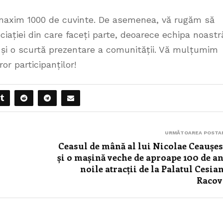
ă maxim 1000 de cuvinte. De asemenea, vă rugăm să
ciației din care faceți parte, deoarece echipa noastr
 și o scurtă prezentare a comunității. Vă mulțumim
r participanților!
URMĂTOAREA POSTA
Ceasul de mână al lui Nicolae Ceaușe
și o mașină veche de aproape 100 de an
noile atracții de la Palatul Cesia
Racov