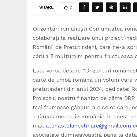
SHARE
0
Orizonturi românești Comunitatea român
colaborați la realizare unui proiect in
Românii de Pretutindeni, care ne-a spriji
căruia îi mulțumim pentru fructuoasa c
Este vorba despre “Orizonturi românești”
carte de limbă română un volum care va
pretutindeni din anul 2024, dedicate: Rom
Proiectul nostru finanțat de către DRP 
mai frumoase gânduri ale celor care locu
a rămas mereu în România. În acest se
mail
atenastefancelmare@gmail.com
ce
asociațiile dumneavoastră până la data