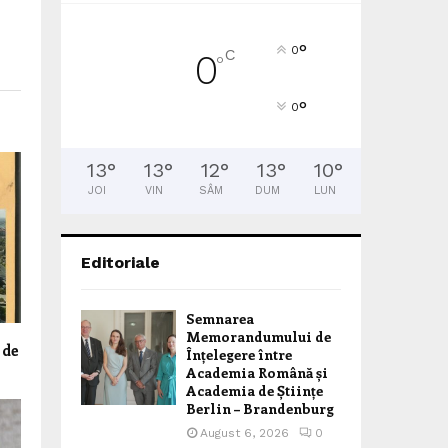
°
0
C
0
°
°
0
13
°
13
°
12
°
13
°
10
°
JOI
VIN
SÂM
DUM
LUN
Editoriale
Semnarea
Memorandumului de
 de
Înțelegere între
Academia Română și
Academia de Științe
Berlin – Brandenburg
August 6, 2026
0