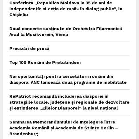
Conferința „Republica Moldova la 35 de ani de
Independență: «Lecția de rusă» în dialog public”, la
Chișinău
Două concerte susținute de Orchestra Filarmonicii
Arad la Musikverein, Viena
Precizări de presă
Top 100 Români de Pretutindeni
Noi oportunități pentru cercetătorii români din
diaspora: ANC lansează două programe de mobilitate
RePatriot recomandă includerea diasporei în
strategiile locale, județene și regionale de dezvoltare
și extinderea „Zilelor Diasporei” la nivel național
Semnarea Memorandumului de Înțelegere între
Academia Română și Academia de Științe Berlin –
Brandenburg