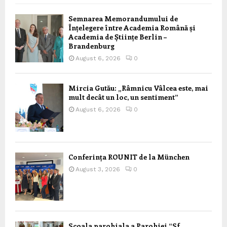
Semnarea Memorandumului de
Înțelegere între Academia Română și
Academia de Științe Berlin –
Brandenburg
August 6, 2026
0
Mircia Gutău: „Râmnicu Vâlcea este, mai
mult decât un loc, un sentiment”
August 6, 2026
0
Conferința ROUNIT de la München
August 3, 2026
0
Scoala parohiala a Parohiei “Sf.