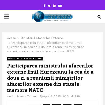
Facebook
Twitter
Linkedin
Youtube
PRIMARY
MENU
Acasa
Ministerul Afacerilor Externe
Participarea ministrului afacerilor externe Emil
Hurezeanu la cea de a doua zi a reuniunii miniștrilor
afacerilor externe din statele membre NATO
Ministerul Afacerilor Externe
Participarea ministrului afacerilor
externe Emil Hurezeanu la cea de a
doua zi a reuniunii miniștrilor
afacerilor externe din statele
membre NATO
de
Ion Marius Tatomir
April 4, 2025
0
728