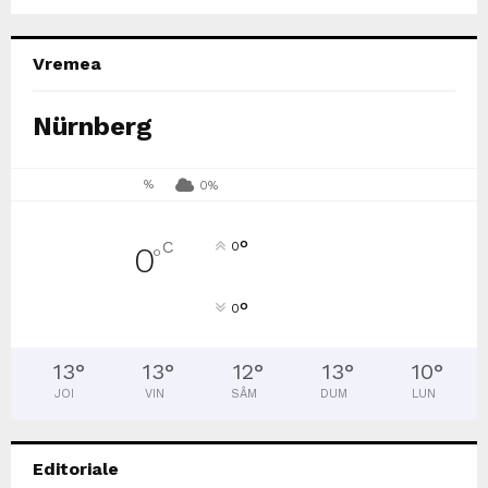
Vremea
Nürnberg
%
0%
°
C
0
0
°
°
0
13
°
13
°
12
°
13
°
10
°
JOI
VIN
SÂM
DUM
LUN
Editoriale