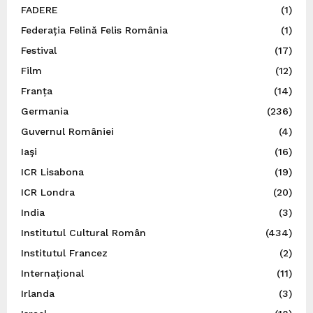
FADERE
(1)
Federația Felină Felis România
(1)
Festival
(17)
Film
(12)
Franța
(14)
Germania
(236)
Guvernul României
(4)
Iaşi
(16)
ICR Lisabona
(19)
ICR Londra
(20)
India
(3)
Institutul Cultural Român
(434)
Institutul Francez
(2)
Internațional
(11)
Irlanda
(3)