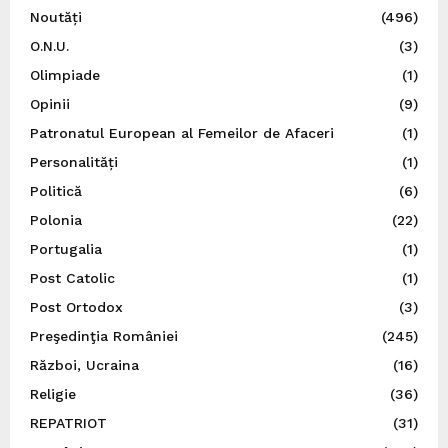
Noutăți
(496)
O.N.U.
(3)
Olimpiade
(1)
Opinii
(9)
Patronatul European al Femeilor de Afaceri
(1)
Personalități
(1)
Politică
(6)
Polonia
(22)
Portugalia
(1)
Post Catolic
(1)
Post Ortodox
(3)
Preşedinţia României
(245)
Război, Ucraina
(16)
Religie
(36)
REPATRIOT
(31)