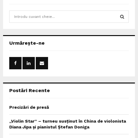
S
e
a
S
r
c
E
Urmărește-ne
h
f
A
o
r
R
:
C
Postări Recente
H
Precizări de presă
„Violin Star” – turneu susținut în China de violonista
Diana Jipa și pianistul Ștefan Doniga