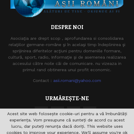
DESPRE NOI
Asociaţia are drept scop , aprofundarea si consolidarea
relaţiilor germane-române şi în acelaşi timp îndeplinirea şi
sprijinirea diferitelor acţiuni pentru domeniile formare,
cultură, sport, radio, Informaţie şi de asemenea realizarea
accesului către noile căi de comunicare. nu vizeaza in
primul rand obtinerea unui profit economic.
Contact :
asii.romani@yahoo.com
URMĂREȘTE-NE
Acest site web folosește cookie-uri pentru a vă îmbunătăți
experiența. Vom presupune că sunteți de acord cu acest
lucru, dar puteți renunța dacă doriți. This website uses
cookies to improve your experience. We'll assume you're ok