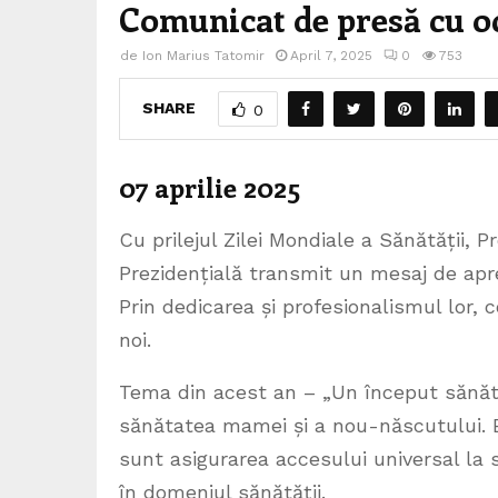
Comunicat de presă cu oc
de
Ion Marius Tatomir
April 7, 2025
0
753
SHARE
0
07 aprilie 2025
Cu prilejul Zilei Mondiale a Sănătății, 
Prezidențială transmit un mesaj de apre
Prin dedicarea și profesionalismul lor, co
noi.
Tema din acest an – „Un început sănăto
sănătatea mamei și a nou-născutului. 
sunt asigurarea accesului universal la s
în domeniul sănătății.