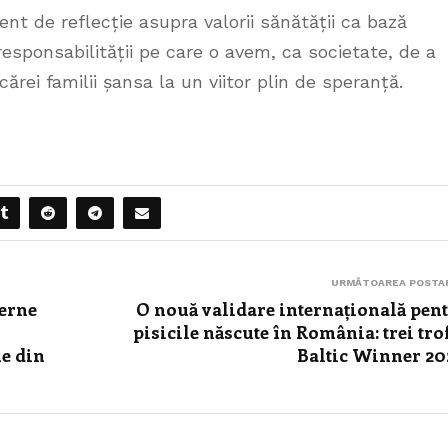
t de reflecție asupra valorii sănătății ca bază
responsabilității pe care o avem, ca societate, de a
cărei familii șansa la un viitor plin de speranță.
URMĂTOAREA POSTA
terne
O nouă validare internațională pen
pisicile născute în România: trei tro
ne din
Baltic Winner 20