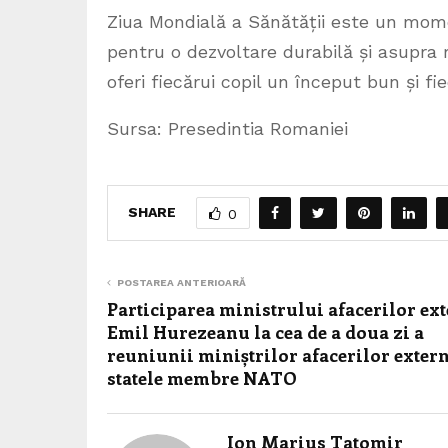
Ziua Mondială a Sănătății este un momen
pentru o dezvoltare durabilă și asupra 
oferi fiecărui copil un început bun și fie
Sursa: Presedintia Romaniei
SHARE
0
POSTAREA ANTERIOARĂ
Participarea ministrului afacerilor ex
Emil Hurezeanu la cea de a doua zi a
reuniunii miniștrilor afacerilor exter
statele membre NATO
Ion Marius Tatomir