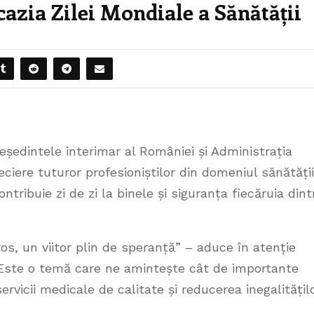
azia Zilei Mondiale a Sănătății
Președintele interimar al României și Administrația
ciere tuturor profesioniștilor din domeniul sănătății
ntribuie zi de zi la binele și siguranța fiecăruia dint
s, un viitor plin de speranță” – aduce în atenție
Este o temă care ne amintește cât de importante
ervicii medicale de calitate și reducerea inegalitățil