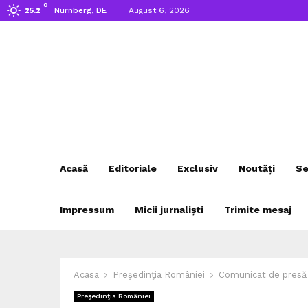
C
Nürnberg, DE
August 6, 2026
25.2
Acasă
Editoriale
Exclusiv
Noutăți
Se
Impressum
Micii jurnaliști
Trimite mesaj
Acasa
Preşedinţia României
Comunicat de presă c
Preşedinţia României