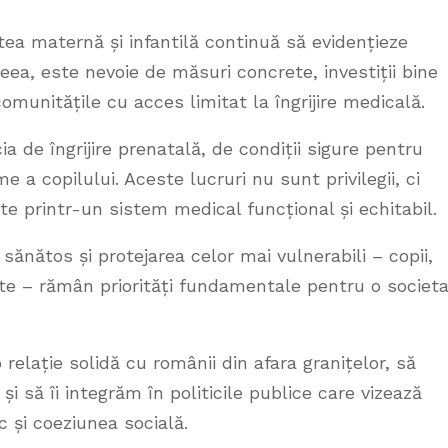
tatea maternă și infantilă continuă să evidențieze
ceea, este nevoie de măsuri concrete, investiții bine
comunitățile cu acces limitat la îngrijire medicală.
a de îngrijire prenatală, de condiții sigure pentru
e a copilului. Aceste lucruri nu sunt privilegii, ci
te printr-un sistem medical funcțional și echitabil.
sănătos și protejarea celor mai vulnerabili – copii,
ate – rămân priorități fundamentale pentru o societ
elație solidă cu românii din afara granițelor, să
și să îi integrăm în politicile publice care vizează
c și coeziunea socială.