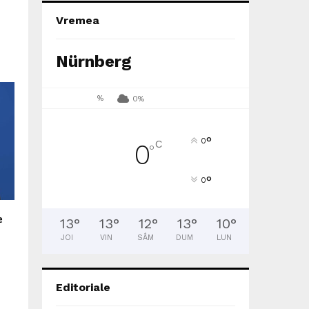
Vremea
Nürnberg
%
0%
°
0
C
0
°
°
0
e
13
°
13
°
12
°
13
°
10
°
JOI
VIN
SÂM
DUM
LUN
Editoriale