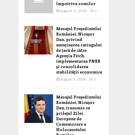
împotriva romilor
August 2, 2026
0
Mesajul Președintelui
României, Nicușor
Dan, privind
menținerea ratingului
de țară de către
Agenția Fitch,
implementarea PNRR
și consolidarea
stabilității economice
August 1, 2026
0
Mesajul Președintelui
României, Nicușor
Dan, transmis cu
prilejul Zilei
Europene de
Comemorare a
Holocaustului
Romilor