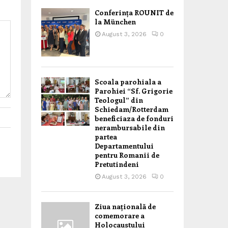
Conferința ROUNIT de
la München
August 3, 2026
0
Scoala parohiala a
Parohiei “Sf. Grigorie
Teologul” din
Schiedam/Rotterdam
beneficiaza de fonduri
nerambursabile din
partea
Departamentului
pentru Romanii de
Pretutindeni
August 3, 2026
0
Ziua națională de
comemorare a
Holocaustului