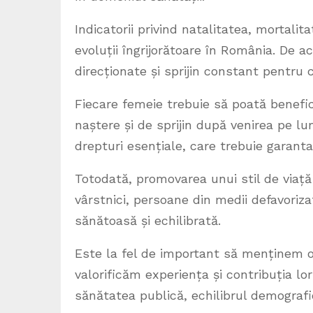
Indicatorii privind natalitatea, mortali
evoluții îngrijorătoare în România. De a
direcționate și sprijin constant pentru 
Fiecare femeie trebuie să poată benefici
naștere și de sprijin după venirea pe lum
drepturi esențiale, care trebuie garanta
Totodată, promovarea unui stil de viață 
vârstnici, persoane din medii defavoriz
sănătoasă și echilibrată.
Este la fel de important să menținem o r
valorificăm experiența și contribuția lor 
sănătatea publică, echilibrul demografi