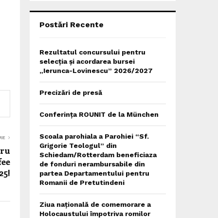
C
H
Postări Recente
Rezultatul concursului pentru
selecția și acordarea bursei
„Ierunca-Lovinescu” 2026/2027
Precizări de presă
Conferința ROUNIT de la München
Scoala parohiala a Parohiei “Sf.
RE
Grigorie Teologul” din
tru
Schiedam/Rotterdam beneficiaza
fee
de fonduri nerambursabile din
25!
partea Departamentului pentru
Romanii de Pretutindeni
Ziua națională de comemorare a
Holocaustului împotriva romilor