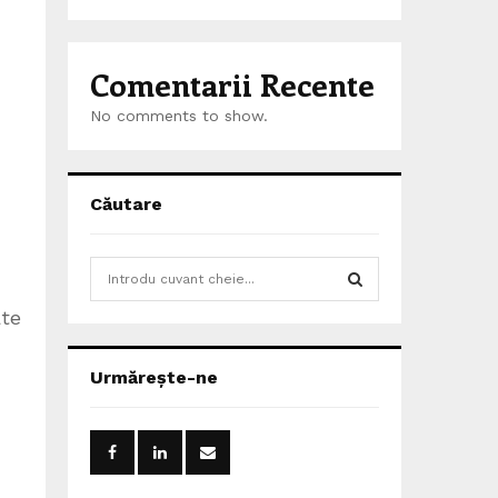
Comentarii Recente
No comments to show.
Căutare
S
e
ate
a
S
r
c
E
Urmărește-ne
h
f
A
o
r
R
: