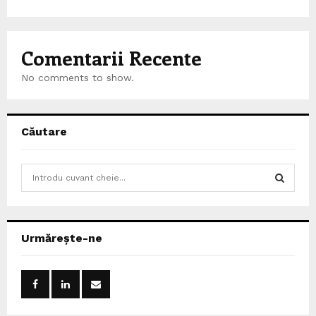
Comentarii Recente
No comments to show.
Căutare
S
e
a
S
r
c
E
Urmărește-ne
h
f
A
o
r
R
: