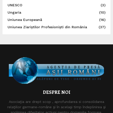
UNESCO
(3)
Ungaria
(10)
Uniunea Europeană
(16)
Uniunea Ziariștilor Profesioniști din România
(37)
DESPRE NOI
Asociaţia are drept scop , aprofundarea si consolidarea
relaţiilor germane-române şi în acelaşi timp îndeplinirea şi
sprijinirea diferitelor acţiuni pentru domeniile formare,