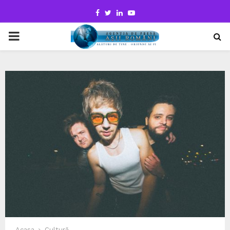
Facebook
Twitter
Linkedin
Youtube
PRIMARY
MENU
Acasa
Cultură