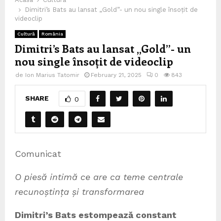
Dimitri’s Bats au lansat „Gold”- un nou single însoțit de
videoclip
Cultură
România
Dimitri’s Bats au lansat „Gold”- un
nou single însoțit de videoclip
de
Ion Marius Tatomir
February 21, 2025
0
843
SHARE
0
Comunicat
O piesă intimă ce are ca teme centrale
recunoștința și transformarea
Dimitri’s Bats estompează constant