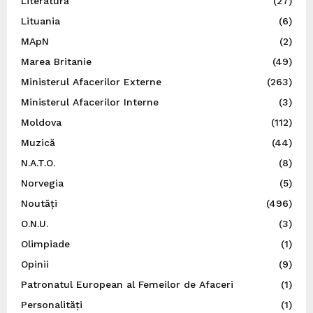
Literatură
(27)
Lituania
(6)
MApN
(2)
Marea Britanie
(49)
Ministerul Afacerilor Externe
(263)
Ministerul Afacerilor Interne
(3)
Moldova
(112)
Muzică
(44)
N.A.T.O.
(8)
Norvegia
(5)
Noutăți
(496)
O.N.U.
(3)
Olimpiade
(1)
Opinii
(9)
Patronatul European al Femeilor de Afaceri
(1)
Personalități
(1)