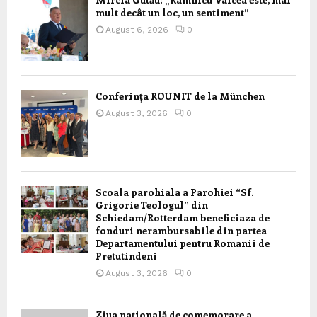
mult decât un loc, un sentiment”
August 6, 2026
0
Conferința ROUNIT de la München
August 3, 2026
0
Scoala parohiala a Parohiei “Sf.
Grigorie Teologul” din
Schiedam/Rotterdam beneficiaza de
fonduri nerambursabile din partea
Departamentului pentru Romanii de
Pretutindeni
August 3, 2026
0
Ziua națională de comemorare a