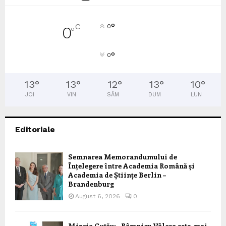
°
C
0
0
°
°
0
13
°
13
°
12
°
13
°
10
°
JOI
VIN
SÂM
DUM
LUN
Editoriale
Semnarea Memorandumului de
Înțelegere între Academia Română și
Academia de Științe Berlin –
Brandenburg
August 6, 2026
0
Mircia Gutău: „Râmnicu Vâlcea este, mai