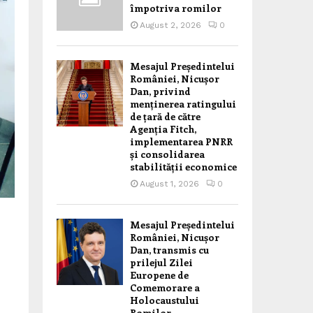
împotriva romilor
August 2, 2026
0
Mesajul Președintelui
României, Nicușor
Dan, privind
menținerea ratingului
de țară de către
Agenția Fitch,
implementarea PNRR
și consolidarea
stabilității economice
August 1, 2026
0
Mesajul Președintelui
României, Nicușor
Dan, transmis cu
prilejul Zilei
Europene de
Comemorare a
Holocaustului
Romilor