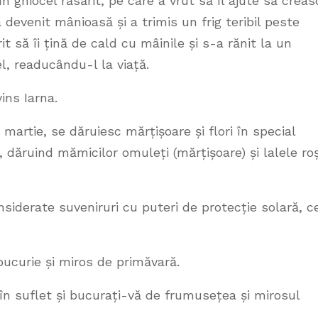
 ghiocel răsărit, pe care a vrut să îl ajute să creas
 devenit mânioasă și a trimis un frig teribil peste
t să îi țină de cald cu mâinile și s-a rănit la un
l, readucându-l la viață.
ins Iarna.
i martie, se dăruiesc mărțișoare și flori în special
, dăruind mămicilor omuleți (mărțișoare) și lalele roș
nsiderate suveniruri cu puteri de protecție solară, c
bucurie și miros de primăvară.
 în suflet și bucurați-vă de frumusețea și mirosul