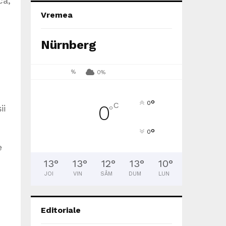
că,
Vremea
Nürnberg
%
0%
°
0
C
0
ii
°
°
0
e
13
°
13
°
12
°
13
°
10
°
JOI
VIN
SÂM
DUM
LUN
Editoriale