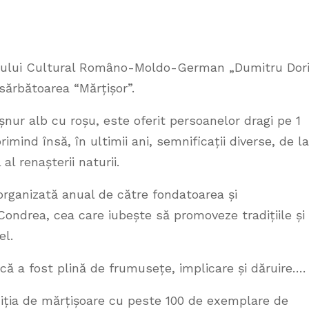
trului Cultural Româno-Moldo-German „Dumitru Dor
sărbătoarea “Mărțișor”.
șnur alb cu roșu, este oferit persoanelor dragi pe 1
primind însă, în ultimii ani, semnificații diverse, de la
l renașterii naturii.
 organizată anual de către fondatoarea și
ondrea, cea care iubește să promoveze tradițiile și
el.
ă a fost plină de frumusețe, implicare și dăruire….
ziția de mărțișoare cu peste 100 de exemplare de