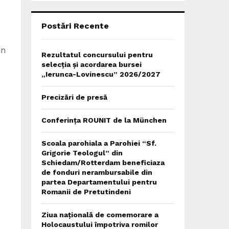
C
H
Postări Recente
in
Rezultatul concursului pentru
selecția și acordarea bursei
„Ierunca-Lovinescu” 2026/2027
Precizări de presă
Conferința ROUNIT de la München
Scoala parohiala a Parohiei “Sf.
Grigorie Teologul” din
Schiedam/Rotterdam beneficiaza
de fonduri nerambursabile din
partea Departamentului pentru
Romanii de Pretutindeni
Ziua națională de comemorare a
Holocaustului împotriva romilor