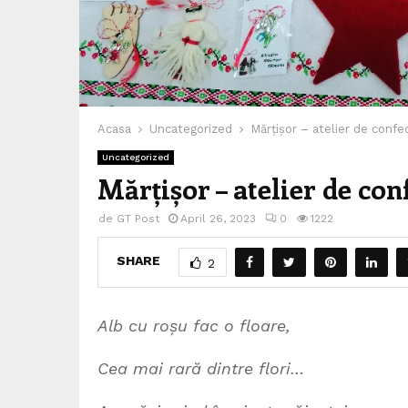
Acasa
Uncategorized
Mărțișor – atelier de confe
Uncategorized
Mărțișor – atelier de co
de
GT Post
April 26, 2023
0
1222
SHARE
2
Alb cu roșu fac o floare,
Cea mai rară dintre flori…