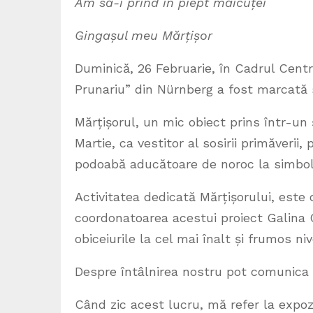
Am să-i prind în piept măicuței
Gingașul meu Mărțișor
Duminică, 26 Februarie, în Cadrul Cen
Prunariu” din Nürnberg a fost marcată 
Mărțișorul, un mic obiect prins într-un 
Martie, ca vestitor al sosirii primăverii, 
podoabă aducătoare de noroc la simbol a
Activitatea dedicată Mărțișorului, este
coordonatoarea acestui proiect Galina C
obiceiurile la cel mai înalt și frumos niv
Despre întâlnirea nostru pot comunica c
Când zic acest lucru, mă refer la expo