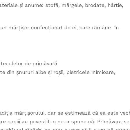
teriale și anume: stofă, mărgele, brodate, hârtie,
te un mărțișor confecționat de ei, care rămâne în
ântecelelor de primăvară
 din șnururi albe și roșii, pietricele inimioare,
diția mărțișorului, dar se estimează că ea este vec
are copiii au povestit-o ne-a spune că: Primăvara se