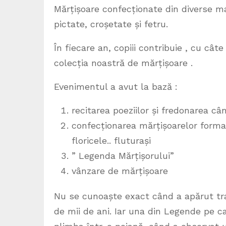
Mărțișoare confecționate din diverse ma
pictate, croșetate și fetru.
În fiecare an, copiii contribuie , cu câ
colecția noastră de mărțișoare .
Evenimentul a avut la bază :
recitarea poeziilor și fredonarea c
confecționarea mărțișoarelor formate
floricele.. fluturași
” Legenda Mărțișorului”
vânzare de mărțișoare
Nu se cunoaște exact când a apărut tra
de mii de ani. Iar una din Legende pe c