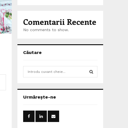
Comentarii Recente
No comments to show.
Căutare
S
e
a
S
r
c
E
Urmărește-ne
h
f
A
o
r
R
: