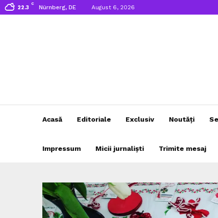
C
Nürnberg, DE
August 6, 2026
22.3
Acasă
Editoriale
Exclusiv
Noutăți
Se
Impressum
Micii jurnaliști
Trimite mesaj