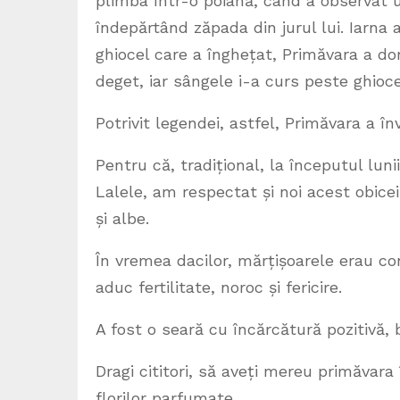
plimba într-o poiană, când a observat un
îndepărtând zăpada din jurul lui. Iarna a
ghiocel care a înghețat, Primăvara a dori
deget, iar sângele i-a curs peste ghioce
Potrivit legendei, astfel, Primăvara a înv
Pentru că, tradițional, la începutul luni
Lalele, am respectat și noi acest obicei
și albe.
În vremea dacilor, mărțișoarele erau co
aduc fertilitate, noroc și fericire.
A fost o seară cu încărcătură pozitivă, 
Dragi cititori, să aveți mereu primăvara
florilor parfumate.