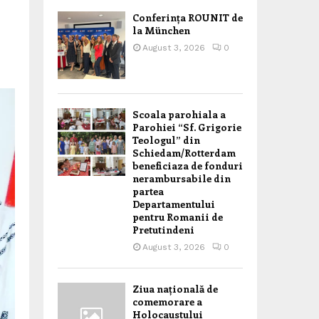
Conferința ROUNIT de
la München
August 3, 2026
0
Scoala parohiala a
Parohiei “Sf. Grigorie
Teologul” din
Schiedam/Rotterdam
beneficiaza de fonduri
nerambursabile din
partea
Departamentului
pentru Romanii de
Pretutindeni
August 3, 2026
0
Ziua națională de
comemorare a
Holocaustului