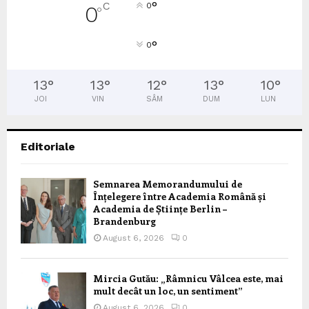
°
C
0
0
°
°
0
13
°
13
°
12
°
13
°
10
°
JOI
VIN
SÂM
DUM
LUN
Editoriale
Semnarea Memorandumului de
Înțelegere între Academia Română și
Academia de Științe Berlin –
Brandenburg
August 6, 2026
0
Mircia Gutău: „Râmnicu Vâlcea este, mai
mult decât un loc, un sentiment”
August 6, 2026
0