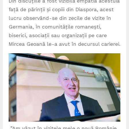
Din discuțiile a fost vizibilă empatia acestuia
față de părinții și copiii din Diaspora, acest
lucru observând-se din zecile de vizite în
Germania, în comunitățile romanești,
biserici, asociații sau organizații pe care
Mircea Geoană le-a avut în decursul carierei.
”Am văzut în vizitele mele o nouă Românie