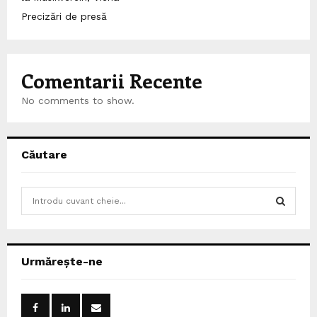
Precizări de presă
Comentarii Recente
No comments to show.
Căutare
S
e
a
S
r
c
E
Urmărește-ne
h
f
A
o
r
R