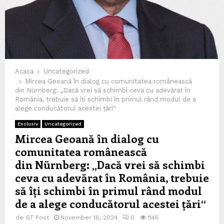
Acasa
Uncategorized
Mircea Geoană în dialog cu comunitatea românească
din Nürnberg: „Dacă vrei să schimbi ceva cu adevărat în
România, trebuie să îți schimbi în primul rând modul de a
alege conducătorul acestei țări“
Exclusiv
Uncategorized
Mircea Geoană în dialog cu
comunitatea românească
din Nürnberg: „Dacă vrei să schimbi
ceva cu adevărat în România, trebuie
să îți schimbi în primul rând modul
de a alege conducătorul acestei țări“
de
GT Post
November 18, 2024
0
1145