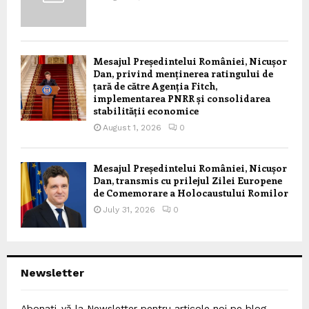
Mesajul Președintelui României, Nicușor
Dan, privind menținerea ratingului de
țară de către Agenția Fitch,
implementarea PNRR și consolidarea
stabilității economice
August 1, 2026
0
Mesajul Președintelui României, Nicușor
Dan, transmis cu prilejul Zilei Europene
de Comemorare a Holocaustului Romilor
July 31, 2026
0
Newsletter
Abonați-vă la Newsletter pentru articole noi pe blog,