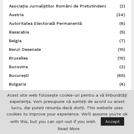
Asociația Jurnaliștilor Români de Pretutindeni
(2)
Austria
(34)
Autoritatea Electorală Permanentă
(6)
Basarabia
(5)
Belgia
(7)
Benzi Desenate
(15)
Bruxelles
(10)
Bucovina
(3)
București
(65)
Bulgaria
(4)
Calendar Ortodox
(2)
Acest site web folosește cookie-uri pentru a vă îmbunătăți
experiența. Vom presupune că sunteți de acord cu acest
Canada
(41)
lucru, dar puteți renunța dacă doriți. This website uses
Carnaval
(3)
cookies to improve your experience. We'll assume you're ok
Cehia
(5)
with this, but you can opt-out if you wish.
Accept
China
(4)
Read More