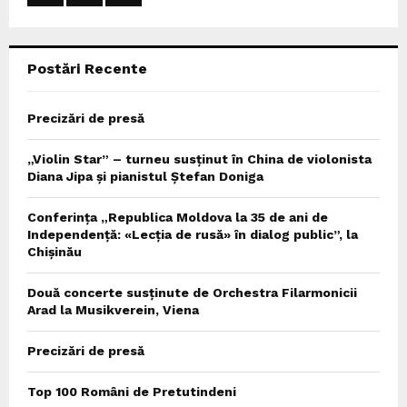
:
C
Postări Recente
H
Precizări de presă
„Violin Star” – turneu susținut în China de violonista
Diana Jipa și pianistul Ștefan Doniga
Conferința „Republica Moldova la 35 de ani de
Independență: «Lecția de rusă» în dialog public”, la
Chișinău
Două concerte susținute de Orchestra Filarmonicii
Arad la Musikverein, Viena
Precizări de presă
Top 100 Români de Pretutindeni