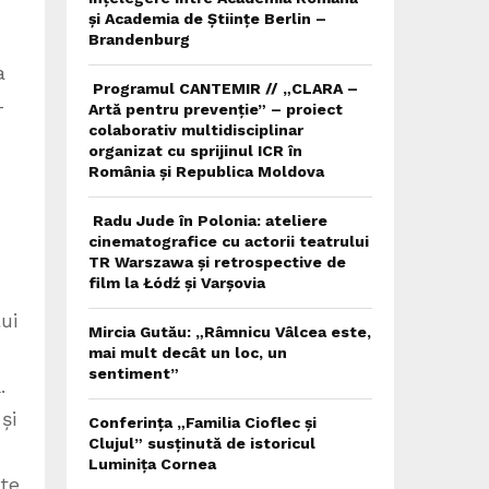
și Academia de Științe Berlin –
Brandenburg
a
Programul CANTEMIR // „CLARA –
–
Artă pentru prevenție” – proiect
colaborativ multidisciplinar
organizat cu sprijinul ICR în
România și Republica Moldova
Radu Jude în Polonia: ateliere
cinematografice cu actorii teatrului
TR Warszawa și retrospective de
film la Łódź și Varșovia
ui
Mircia Gutău: „Râmnicu Vâlcea este,
mai mult decât un loc, un
sentiment”
.
și
Conferința „Familia Cioflec și
Clujul” susținută de istoricul
Luminița Cornea
ate