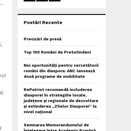
:
6-
C
H
Postări Recente
Precizări de presă
6,
Top 100 Români de Pretutindeni
Noi oportunități pentru cercetătorii
români din diaspora: ANC lansează
noi
două programe de mobilitate
RePatriot recomandă includerea
CR
diasporei în strategiile locale,
județene și regionale de dezvoltare
și extinderea „Zilelor Diasporei” la
nivel național
d
Semnarea Memorandumului de
R
Înțelegere între Academia Română