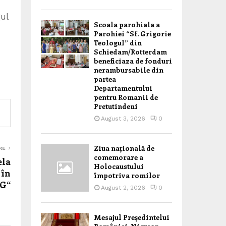
ul
Scoala parohiala a
Parohiei “Sf. Grigorie
Teologul” din
Schiedam/Rotterdam
beneficiaza de fonduri
nerambursabile din
partea
Departamentului
pentru Romanii de
Pretutindeni
August 3, 2026
0
Ziua națională de
RE
comemorare a
ela
Holocaustului
 în
împotriva romilor
NG“
August 2, 2026
0
Mesajul Președintelui