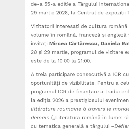
de-a 55-a ediție a Târgului Internațion
29 martie 2026, la Centrul de expoziții 
Vizitatorii interesați de cultura română
volume în română, franceză și engleză ș
invitați
Mircea Cărtărescu, Daniela Raț
28 și 29 martie, programul de vizitare es
este de la 10:00 la 21:00.
A treia participare consecutivă a ICR cu
oportunități de vizibilitate. Pentru a ce
programul ICR de finanțare a traduceri
la ediția 2026 a prestigiosului evenime
littérature roumaine à travers le monde
demain
(„Literatura română în lume: ci
cu tematica generală a târgului –
Défier