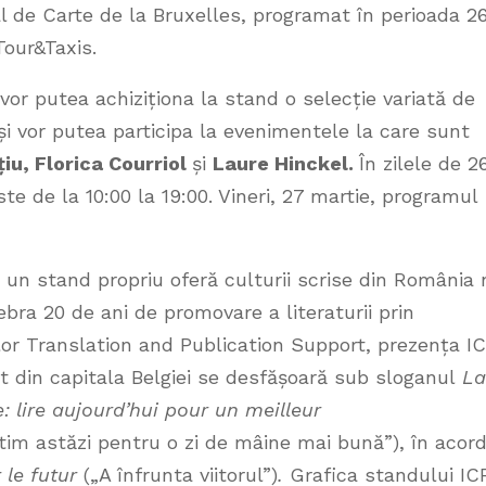
al de Carte de la Bruxelles, programat în perioada 2
Tour&Taxis.
 vor putea achiziționa la stand o selecție variată de
i vor putea participa la evenimentele la care sunt
iu, Florica Courriol
și
Laure Hinckel.
În zilele de 2
te de la 10:00 la 19:00. Vineri, 27 martie, programul
 un stand propriu oferă culturii scrise din România 
lebra 20 de ani de promovare a literaturii prin
lor Translation and Publication Support, prezența I
nt din capitala Belgiei se desfășoară sub sloganul
La
: lire aujourd’hui pour un meilleur
tim astăzi pentru o zi de mâine mai bună”), în acor
 le futur
(„A înfrunta viitorul”)
.
Grafica standului IC