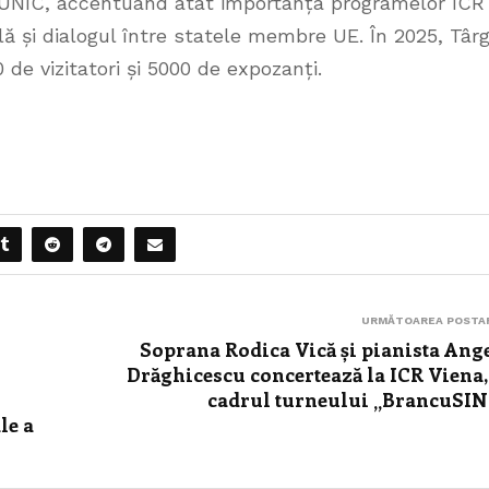
EUNIC, accentuând atât importanța programelor ICR
lă și dialogul între statele membre UE. În 2025, Târg
de vizitatori și 5000 de expozanți.
URMĂTOAREA POSTA
Soprana Rodica Vică și pianista Ang
Drăghicescu concertează la ICR Viena,
cadrul turneului „BrancuSI
le a