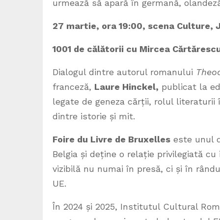
urmează să apară în germană, olandeză 
27 martie, ora 19:00, scena Culture, 
1001 de călătorii cu Mircea Cărtăresc
Dialogul dintre autorul romanului
Theo
franceză,
Laure Hinckel,
publicat la ed
legate de geneza cărții, rolul literaturi
dintre istorie și mit.
Foire du Livre de Bruxelles
este unul d
Belgia și deține o relație privilegiată c
vizibilă nu numai în presă, ci și în rân
UE.
În 2024 și 2025, Institutul Cultural Rom