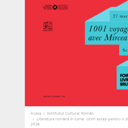
Acasa
Institutul Cultural Român
Literatura română în lume: citim astăzi pentru o z
2026