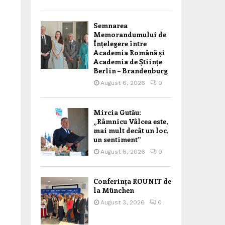
Semnarea
Memorandumului de
Înțelegere între
Academia Română și
Academia de Științe
Berlin – Brandenburg
August 6, 2026
0
Mircia Gutău:
„Râmnicu Vâlcea este,
mai mult decât un loc,
un sentiment”
August 6, 2026
0
Conferința ROUNIT de
la München
August 3, 2026
0