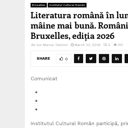
Bruxelles
Institutul Cultural Român
Literatura română în lum
mâine mai bună. România
Bruxelles, ediția 2026
de
Ion Marius Tatomir
March 23, 2026
0
313
SHARE
0
Comunicat
Institutul Cultural Român participă, pri