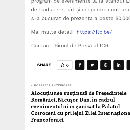
program de evenimente la la standul 
de traducere, cât și cooperarea cultura
s-a bucurat de prezența a peste 80.000 
Mai multe detalii:
https://flb.be/
Contact: Biroul de Presă al ICR
SHARE
0
POSTAREA ANTERIOARĂ
Alocuțiunea susținută de Președintele
României, Nicușor Dan, în cadrul
evenimentului organizat la Palatul
Cotroceni cu prilejul Zilei Internaționa
Francofoniei