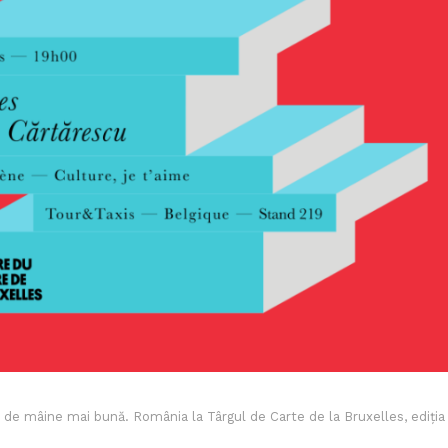
i de mâine mai bună. România la Târgul de Carte de la Bruxelles, ediția