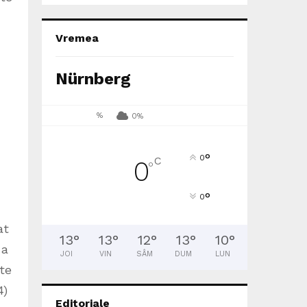
Vremea
Nürnberg
%
0%
°
0
C
0
°
°
0
at
13
°
13
°
12
°
13
°
10
°
 a
JOI
VIN
SÂM
DUM
LUN
te
4)
Editoriale