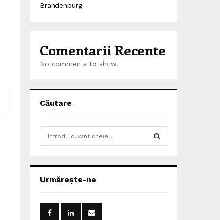
Brandenburg
Comentarii Recente
No comments to show.
Căutare
S
e
a
S
r
c
E
Urmărește-ne
h
f
A
o
r
R