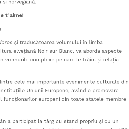
și norvegiană.
Je t
’
aime!
u
doros
și traducătoarea volumului în limba
itura elvețiană Noir sur Blanc, va aborda aspecte
i în vremurile complexe pe care le trăim și relația
intre cele mai importante evenimente culturale din
u instituțiile Uniunii Europene, având o promovare
dul funcționarilor europeni din toate statele membre
ân a participat la târg cu stand propriu și cu un