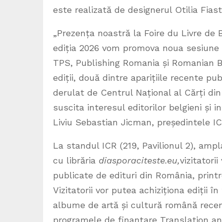
este realizată de designerul Otilia Fiast
„
Prezența noastră la Foire du Livre de B
ediția 2026 vom promova noua sesiune a
TPS, Publishing Romania și Romanian Boo
ediții, două dintre aparițiile recente p
derulat de Centrul Național al Cărți di
suscita interesul editorilor belgieni și 
Liviu Sebastian Jicman, președintele IC
La standul ICR (219, Pavilionul 2), ampla
cu librăria
diasporaciteste.eu,
vizitatori
publicate de edituri din România, printr
Vizitatorii vor putea achiziționa ediții
albume de artă și cultură română recent
programele de finanțare Translation an