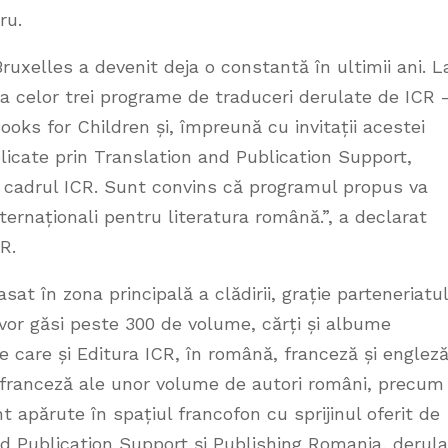
ru.
ruxelles a devenit deja o constantă în ultimii ani. L
 celor trei programe de traduceri derulate de ICR 
ks for Children și, împreună cu invitații acestei
ublicate prin Translation and Publication Support,
n cadrul ICR. Sunt convins că programul propus va
internaționali pentru literatura română.”, a declarat
R.
sat în zona principală a clădirii, grație parteneriatul
i vor găsi peste 300 de volume, cărți și albume
e care și Editura ICR, în română, franceză și engleză
 în franceză ale unor volume de autori români, precum 
 apărute în spațiul francofon cu sprijinul oferit de
d Publication Support și Publishing Romania, derul