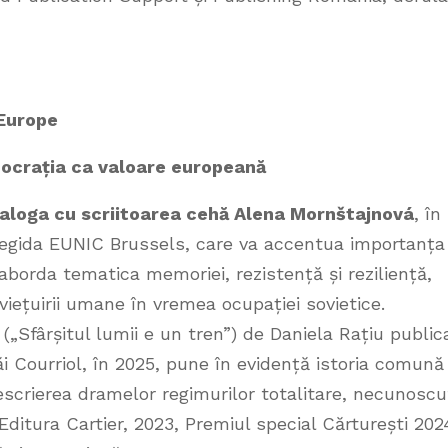
Europe
mocrația ca valoare europeană
 dialoga cu scriitoarea cehă Alena Mornštajnová
, în
 egida EUNIC Brussels, care va accentua importanța
aborda tematica memoriei, rezistență și reziliență,
iețuirii umane în vremea ocupației sovietice.
(„Sfârșitul lumii e un tren”) de Daniela Rațiu public
i Courriol, în 2025, pune în evidență istoria comună
escrierea dramelor regimurilor totalitare, necunoscu
Editura Cartier, 2023, Premiul special Cărturești 202