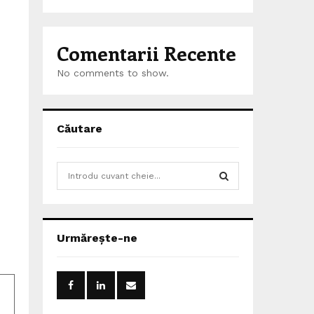
Comentarii Recente
No comments to show.
Căutare
S
e
a
S
r
c
E
Urmărește-ne
h
f
A
o
r
R
: