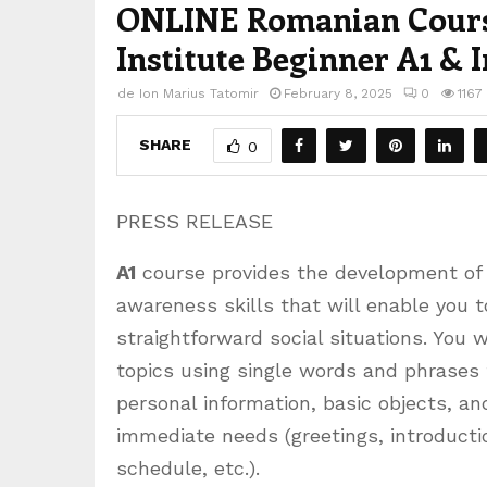
ONLINE Romanian Course
Institute Beginner A1 & 
de
Ion Marius Tatomir
February 8, 2025
0
1167
SHARE
0
PRESS RELEASE
A1
course provides the development of b
awareness skills that will enable you t
straightforward social situations. You 
topics using single words and phrases
personal information, basic objects, an
immediate needs (greetings, introductio
schedule, etc.).