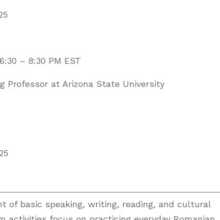
25
6:30 – 8:30 PM EST
ng Professor at Arizona State University
25
of basic speaking, writing, reading, and cultural
om activities focus on practicing everyday Romanian