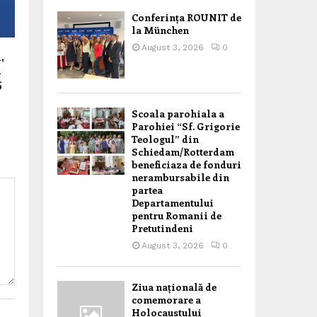
Conferința ROUNIT de
la München
August 3, 2026
0
,
l
5
Scoala parohiala a
Parohiei “Sf. Grigorie
Teologul” din
Schiedam/Rotterdam
beneficiaza de fonduri
nerambursabile din
partea
Departamentului
pentru Romanii de
Pretutindeni
August 3, 2026
0
Ziua națională de
comemorare a
Holocaustului