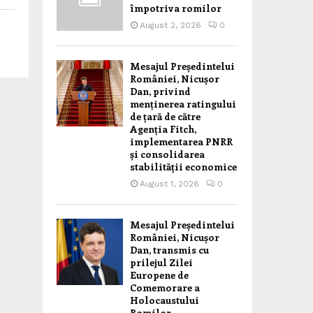
împotriva romilor
August 2, 2026
0
Mesajul Președintelui
României, Nicușor
Dan, privind
menținerea ratingului
de țară de către
Agenția Fitch,
implementarea PNRR
și consolidarea
stabilității economice
August 1, 2026
0
Mesajul Președintelui
României, Nicușor
Dan, transmis cu
prilejul Zilei
Europene de
Comemorare a
Holocaustului
Romilor