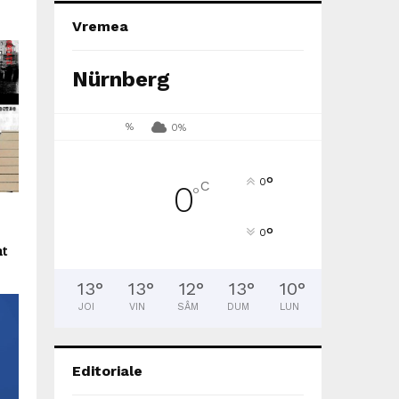
Vremea
Nürnberg
%
0%
°
0
C
0
°
°
0
nt
13
°
13
°
12
°
13
°
10
°
JOI
VIN
SÂM
DUM
LUN
Editoriale