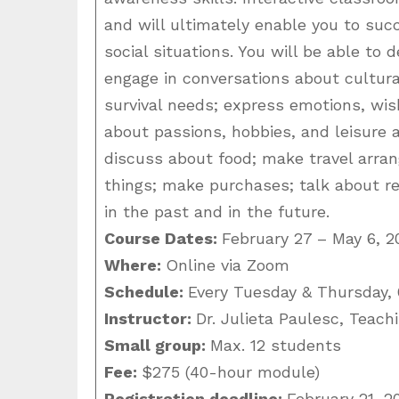
and will ultimately enable you to succ
social situations. You will be able to 
engage in conversations about cultural
survival needs; express emotions, wish
about passions, hobbies, and leisure a
discuss about food; make travel arra
things; make purchases; talk about re
in the past and in the future.
Course Dates:
February 27 – May 6, 2
Where:
Online via Zoom
Schedule:
Every Tuesday & Thursday, 
Instructor:
Dr. Julieta Paulesc, Teach
Small group:
Max. 12 students
Fee:
$275 (40-hour module)
Registration deadline:
February 21, 2