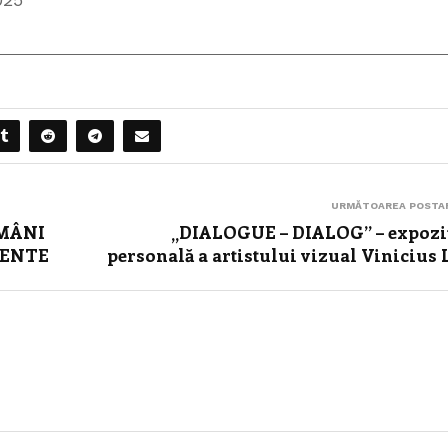
URMĂTOAREA POSTA
OMÂNI
„DIALOGUE – DIALOG” – expozi
GENTE
personală a artistului vizual Vinicius 