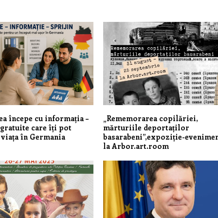
ea începe cu informația –
„Rememorarea copilăriei,
gratuite care îți pot
mărturiile deportaților
viața în Germania
basarabeni”,expoziție-evenime
la Arbor.art.room