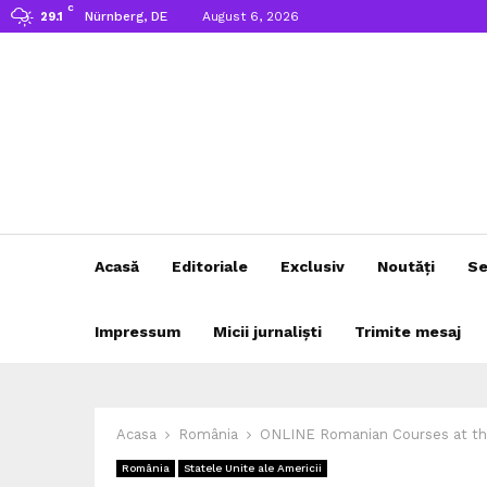
C
Nürnberg, DE
August 6, 2026
29.1
Acasă
Editoriale
Exclusiv
Noutăți
Se
Impressum
Micii jurnaliști
Trimite mesaj
Acasa
România
ONLINE Romanian Courses at the
România
Statele Unite ale Americii