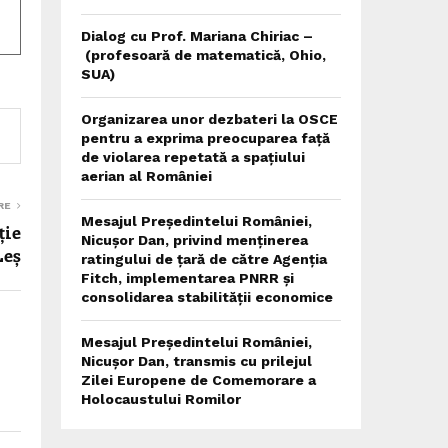
Dialog cu Prof. Mariana Chiriac –
(profesoară de matematică, Ohio,
SUA)
Organizarea unor dezbateri la OSCE
pentru a exprima preocuparea față
de violarea repetată a spațiului
aerian al României
RE
Mesajul Președintelui României,
ție
Nicușor Dan, privind menținerea
Leș
ratingului de țară de către Agenția
Fitch, implementarea PNRR și
consolidarea stabilității economice
Mesajul Președintelui României,
Nicușor Dan, transmis cu prilejul
Zilei Europene de Comemorare a
Holocaustului Romilor