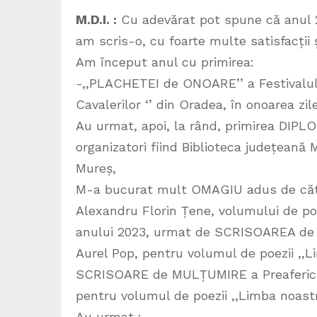
M.D.I. :
Cu adevărat pot spune că anul 2
am scris-o, cu foarte multe satisfacții ș
Am început anul cu primirea:
-,,PLACHETEI de ONOARE’’ a Festivalulu
Cavalerilor ‘’ din Oradea, în onoarea zil
Au urmat, apoi, la rând, primirea DIP
organizatori fiind Biblioteca județeană 
Mureș,
M-a bucurat mult OMAGIU adus de către
Alexandru Florin Țene, volumului de poez
anului 2023, urmat de SCRISOAREA de
Aurel Pop, pentru volumul de poezii ,,L
SCRISOARE de MULȚUMIRE a Preafericitu
pentru volumul de poezii ,,Limba noastr
Au urmat :