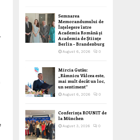
Semnarea
Memorandumului de
Înțelegere între
Academia Română și
,
Academia de Științe
Berlin – Brandenburg
August 6, 2026
0
Mircia Gutău:
„Râmnicu Vâlcea este,
mai mult decât un loc,
n
un sentiment”
August 6, 2026
0
Conferința ROUNIT de
la München
e
August 3, 2026
0