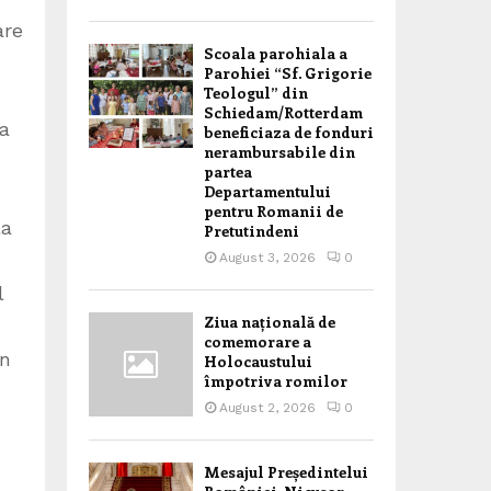
are
Scoala parohiala a
Parohiei “Sf. Grigorie
Teologul” din
Schiedam/Rotterdam
ea
beneficiaza de fonduri
nerambursabile din
partea
Departamentului
pentru Romanii de
la
Pretutindeni
August 3, 2026
0
l
Ziua națională de
comemorare a
an
Holocaustului
împotriva romilor
August 2, 2026
0
,
Mesajul Președintelui