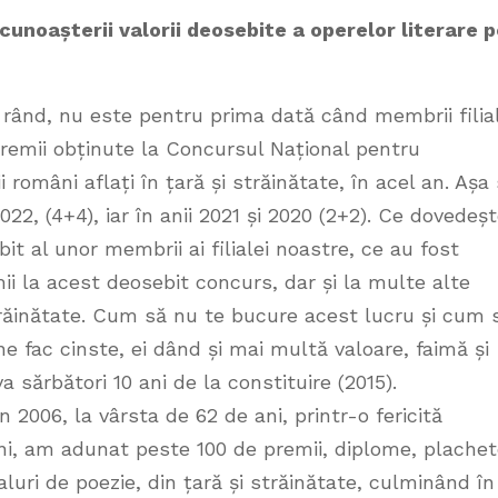
unoașterii valorii deosebite a operelor literare 
 rând, nu este pentru prima dată când membrii filial
premii obținute la Concursul Național pentru
 români aflați în țară și străinătate, în acel an. Așa
2022, (4+4), iar în anii 2021 și 2020 (2+2). Ce dovedeș
it al unor membrii ai filialei noastre, ce au fost
mii la acest deosebit concurs, dar și la multe alte
răinătate. Cum să nu te bucure acest lucru și cum 
ne fac cinste, ei dând și mai multă valoare, faimă și
a sărbători 10 ani de la constituire (2015).
 2006, la vârsta de 62 de ani, printr-o fericită
ni, am adunat peste 100 de premii, diplome, plachet
aluri de poezie, din țară și străinătate, culminând în