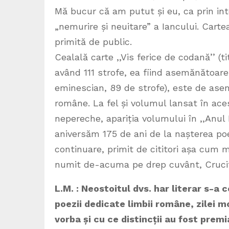
Mă bucur că am putut și eu, ca prin int
„nemurire și neuitare” a Iancului. Carte
primită de public.
Cealală carte ,,Vis ferice de codană’’ (
având 111 strofe, ea fiind asemănătoare
eminescian, 89 de strofe), este de ase
române. La fel și volumul lansat în aces
nepereche, apariția volumului în ,,Anul
aniversăm 175 de ani de la nașterea poet
continuare, primit de cititori așa cum 
numit de-acuma pe drep cuvânt, Crucifi
L.M. : Neostoitul dvs. har literar s-a c
poezii dedicate limbii române, zilei m
vorba și cu ce distincții au fost prem