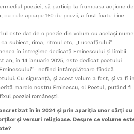
ermediul poeziei, să particip la frumoasa acțiune de
a, cu cele apoape 160 de poezii, a fost foate bine
titlul este dat de o poezie din volum cu același nume
 ca subiect, rima, ritmul etc, „Luceafărului”
menea în întregime dedicată Eminescului și limbii
t an, în 14 ianuarie 2025, este dedicat poetului
 Eminescului’’- nefiind întâmplătoare fiindcă
ului. Cu siguranță, și acest volum a fost, și va fi î
merită marele nostru Eminescu, el Poetul, putând fi
xul poeziei românești.
oncretizat în în 2024 și prin apariția unor cărți cu
orților și versuri religioase. Despre ce volume est
iate?