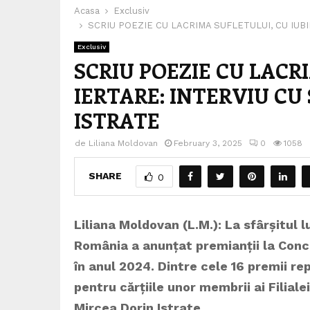
Acasa
Exclusiv
SCRIU POEZIE CU LACRIMA SUFLETULUI, CU IUB
Exclusiv
SCRIU POEZIE CU LACRI
IERTARE: INTERVIU CU
ISTRATE
de
Liliana Moldovan
February 3, 2025
0
1058
SHARE
0
Liliana Moldovan (L.M.): La sfârșitul lu
România a anunțat premianții la Conc
în anul 2024. Dintre cele 16 premii re
pentru cărțiile unor membrii ai Filial
Mircea Dorin Istrate.