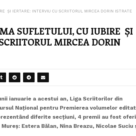
IRE ȘI IERTARE: INTERVIU CU SCRIITORUL MIRCEA DORIN ISTRATE
MA SUFLETULUI, CU IUBIRE ȘI
 SCRIITORUL MIRCEA DORIN
nii ianuarie a acestui an, Liga Scriitorilor din
ursul Național pentru Premierea volumelor edita
prezentând diferite secțiuni, 4 premii au fost ofer
ei Mureș: Estera Bălan, Nina Breazu, Nicolae Suciu 