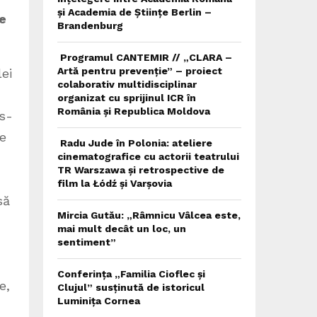
și Academia de Științe Berlin –
pe
Brandenburg
Programul CANTEMIR // „CLARA –
Artă pentru prevenție” – proiect
ei
colaborativ multidisciplinar
organizat cu sprijinul ICR în
România și Republica Moldova
 s-
te
Radu Jude în Polonia: ateliere
cinematografice cu actorii teatrului
TR Warszawa și retrospective de
film la Łódź și Varșovia
să
Mircia Gutău: „Râmnicu Vâlcea este,
mai mult decât un loc, un
sentiment”
Conferința „Familia Cioflec și
e,
Clujul” susținută de istoricul
Luminița Cornea