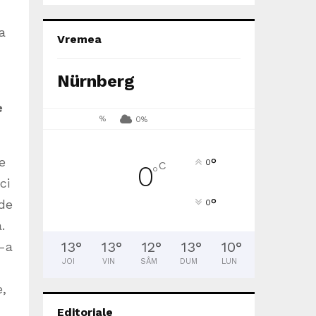
a
Vremea
Nürnberg
e
%
0%
e
°
0
C
0
°
ci
°
 de
0
.
13
°
13
°
12
°
13
°
10
°
i-a
JOI
VIN
SÂM
DUM
LUN
e,
Editoriale