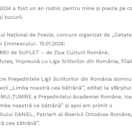
024 a fost un an rodnic pentru mine și poezia pe c
i bucurii.
i Național de Poezie, concurs organizat de ,,Cetat
ei Eminescului- 15.01.2024;
LOMEI de SUFLET – de Ziua Culturii Române,
Mureș, împreună cu Liga Sriitorilor din România, filia
 Președintele Ligii Scriitorilor din România domnu
ii ,,Limba noastră cea bătrână’’, editat la sfârșitul
 MULȚUMIRE a Președintelui Academiei Române, Io
imba noastră ce bătrână” și apoi am primit o
lui DANIEL, Patriarh al Bisericii Ortodoxe Române
ă cea bătrână’’.