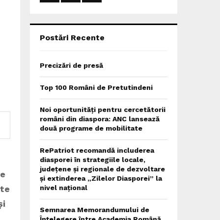
:
C
H
Postări Recente
Precizări de presă
Top 100 Români de Pretutindeni
Noi oportunități pentru cercetătorii
români din diaspora: ANC lansează
două programe de mobilitate
RePatriot recomandă includerea
diasporei în strategiile locale,
județene și regionale de dezvoltare
te
și extinderea „Zilelor Diasporei” la
ite
nivel național
și
Semnarea Memorandumului de
Înțelegere între Academia Română