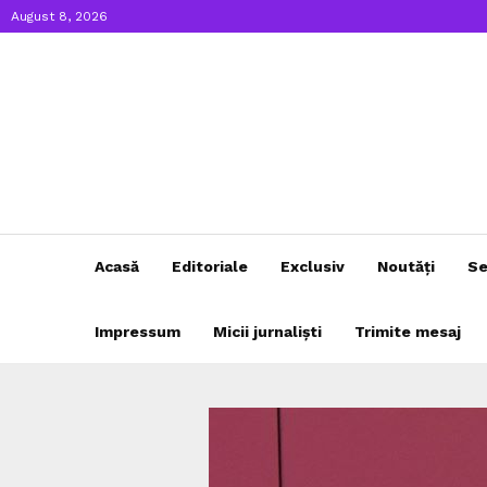
August 8, 2026
Acasă
Editoriale
Exclusiv
Noutăți
Se
Impressum
Micii jurnaliști
Trimite mesaj