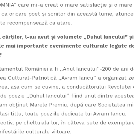
MNIA” care mi-a creat o mare satisfacție și o mare
 ca oricare poet și scriitor din această lume, atunce
i te recompensează ca atare.
 cărților, l-au avut și volumele „Duhul Iancului” și
ele mai importante evenimente culturale legate d
?
amentul României a fi ,,Anul Iancului’’-200 de ani d
tea Cultural-Patriotică ,,Avram Iancu’’ a organizat ze
tirea, așa cum se cuvine, a conducătorului Revoluței
de poezie ,,Duhul Iancului’’ fiind unul dintre acestea
i am obținut Marele Premiu, după care Societatea m
ași titlu, toate poeziile dedicate lui Avram Iancu,
ctiv, pe cheltuiala lor, în câteva sute de exemplar
festările culturale viitoare.