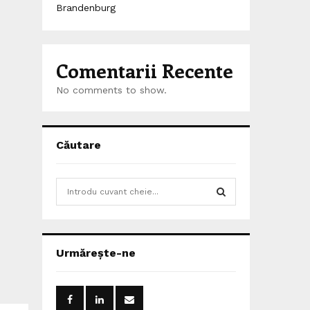
Brandenburg
Comentarii Recente
No comments to show.
Căutare
S
e
a
S
r
c
E
Urmărește-ne
h
f
A
o
r
R