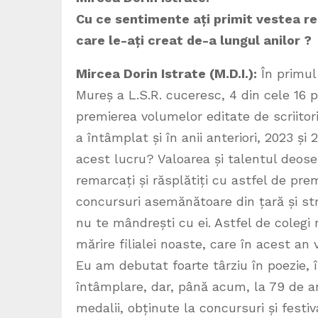
Cu ce sentimente ați primit vestea rec
care le-ați creat de-a lungul anilor ?
Mircea Dorin Istrate (M.D.I.):
În primul
Mureș a L.S.R. cuceresc, 4 din cele 16 
premierea volumelor editate de scriitorii
a întâmplat și în anii anteriori, 2023 și 
acest lucru? Valoarea și talentul deoseb
remarcați și răsplătiți cu astfel de pre
concursuri asemănătoare din țară și st
nu te mândrești cu ei. Astfel de colegi 
mărire filialei noaste, care în acest an v
Eu am debutat foarte târziu în poezie, în
întâmplare, dar, până acum, la 79 de a
medalii, obținute la concursuri și festiv