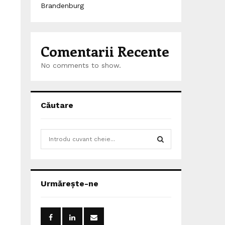
Brandenburg
Comentarii Recente
No comments to show.
Căutare
S
e
a
S
r
c
E
Urmărește-ne
h
f
A
o
r
R