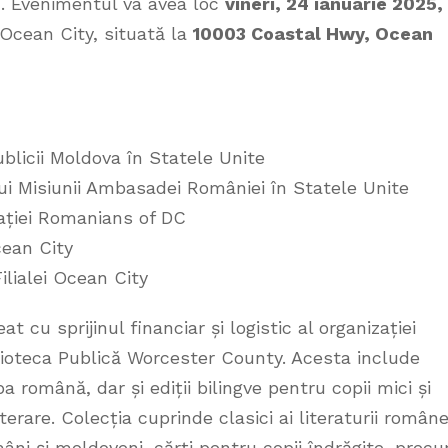
d. Evenimentul va avea loc
vineri, 24 ianuarie 2025,
in Ocean City, situată la
10003 Coastal Hwy, Ocean
licii Moldova în Statele Unite
ui Misiunii Ambasadei României în Statele Unite
zației Romanians of DC
cean City
ilialei Ocean City
at cu sprijinul financiar și logistic al organizației
lioteca Publică Worcester County. Acesta include
ba română, dar și ediții bilingve pentru copii mici și
terare. Colecția cuprinde clasici ai literaturii române
ni și moldoveni, cărți pentru copii îndrăgite, prec