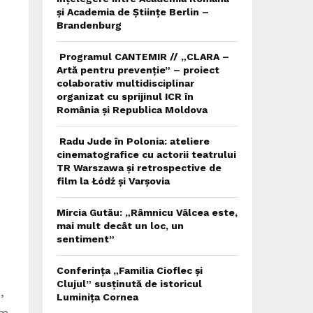
și Academia de Științe Berlin –
Brandenburg
Programul CANTEMIR // „CLARA –
Artă pentru prevenție” – proiect
colaborativ multidisciplinar
organizat cu sprijinul ICR în
România și Republica Moldova
Radu Jude în Polonia: ateliere
cinematografice cu actorii teatrului
TR Warszawa și retrospective de
film la Łódź și Varșovia
Mircia Gutău: „Râmnicu Vâlcea este,
mai mult decât un loc, un
sentiment”
Conferința „Familia Cioflec și
Clujul” susținută de istoricul
,
Luminița Cornea
um