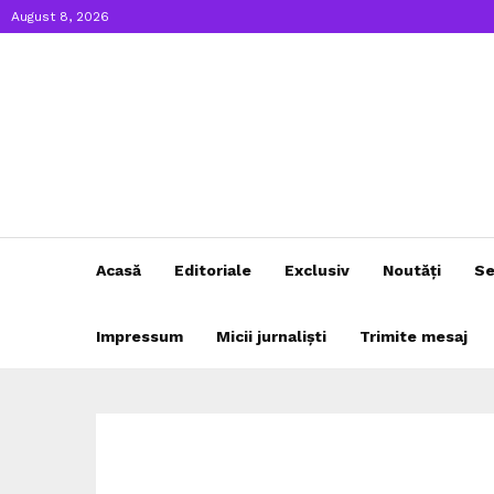
August 8, 2026
Acasă
Editoriale
Exclusiv
Noutăți
Se
Impressum
Micii jurnaliști
Trimite mesaj