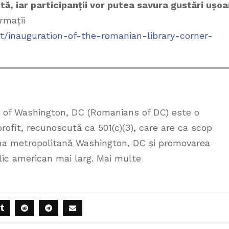
ă, iar participanții vor putea savura gustări ușoa
rmații
t/inauguration-of-the-romanian-library-corner-
s of Washington, DC (Romanians of DC) este o
ofit, recunoscută ca 501(c)(3), care are ca scop
ona metropolitană Washington, DC și promovarea
ublic american mai larg. Mai multe