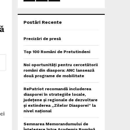
:
C
H
Postări Recente
că
Precizări de presă
Top 100 Români de Pretutindeni
Noi oportunități pentru cercetătorii
români din diaspora: ANC lansează
două programe de mobilitate
RePatriot recomandă includerea
diasporei în strategiile locale,
județene și regionale de dezvoltare
și extinderea „Zilelor Diasporei” la
nivel național
ci
Semnarea Memorandumului de
Înțelegere între Academia Română