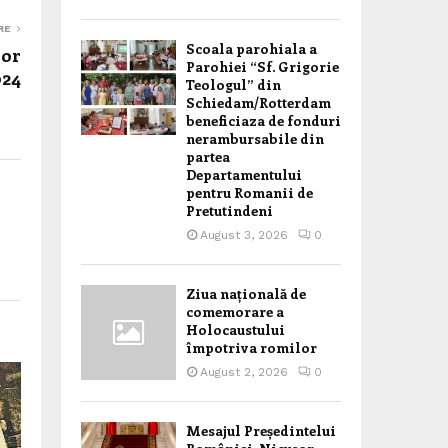
RE
Scoala parohiala a
lor
Parohiei “Sf. Grigorie
024
Teologul” din
Schiedam/Rotterdam
beneficiaza de fonduri
nerambursabile din
partea
Departamentului
pentru Romanii de
Pretutindeni
August 3, 2026
0
Ziua națională de
comemorare a
Holocaustului
împotriva romilor
August 2, 2026
0
Mesajul Președintelui