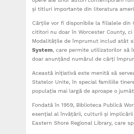
și titluri importante din literatura amer
Cărțile vor fi disponibile la filialele d
cititori nu doar în Worcester County, ci
Modalitățile de împrumut includ atât si
System
, care permite utilizatorilor să
doar anunțând numărul de cărți împrumut
Această inițiativă este menită să serv
Statelor Unite, în special familiile tine
populația mai largă de aproape o jumăta
Fondată în 1959, Biblioteca Publică Worc
esențial al învățării, culturii și implic
Eastern Shore Regional Library, care spr