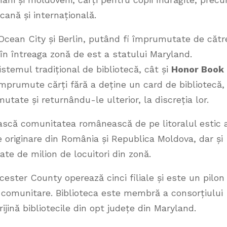
icană și internațională.
in Ocean City și Berlin, putând fi împrumutate de cătr
 în întreaga zonă de est a statului Maryland.
stemul tradițional de bibliotecă, cât și
Honor Book
 împrumute cărți fără a deține un card de bibliotecă,
ate și returnându-le ulterior, la discreția lor.
ească comunitatea românească de pe litoralul estic 
re originare din România și Republica Moldova, dar și
te de milion de locuitori din zonă.
ester County operează cinci filiale și este un pilon
ării comunitare. Biblioteca este membră a consorțiului
ijină bibliotecile din opt județe din Maryland.