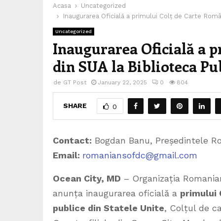
Acasa
Uncategorized
Inaugurarea Oficială a primului Colț de Carte Româ
Uncategorized
Inaugurarea Oficială a 
din SUA la Biblioteca Pu
de
GT Post
January 22, 2025
0
804
SHARE
0
Contact:
Bogdan Banu, Președintele R
Email:
romaniansofdc@gmail.com
Ocean City, MD
– Organizația Romanian
anunța inaugurarea oficială a
primului 
publice din Statele Unite
, Colțul de c