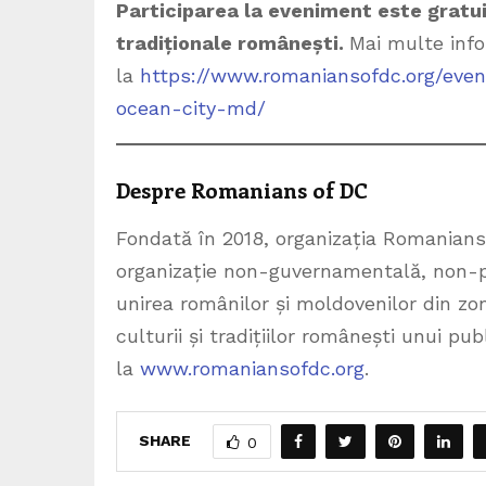
Participarea la eveniment este gratuit
tradiționale românești.
Mai multe info
la
https://www.romaniansofdc.org/even
ocean-city-md/
Despre Romanians of DC
Fondată în 2018, organizația Romanian
organizație non-guvernamentală, non-pr
unirea românilor și moldovenilor din z
culturii și tradițiilor românești unui p
la
www.romaniansofdc.org
.
SHARE
0