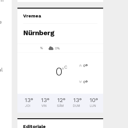
Vremea
e
Nürnberg
%
0%
°
0
C
0
°
al
°
0
13
°
13
°
12
°
13
°
10
°
JOI
VIN
SÂM
DUM
LUN
Editoriale