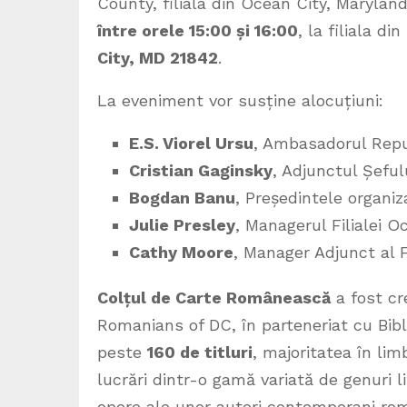
County, filiala din Ocean City, Marylan
între orele 15:00 și 16:00
, la filiala d
City, MD 21842
.
La eveniment vor susține alocuțiuni:
E.S. Viorel Ursu
, Ambasadorul Repub
Cristian Gaginsky
, Adjunctul Șeful
Bogdan Banu
, Președintele organi
Julie Presley
, Managerul Filialei O
Cathy Moore
, Manager Adjunct al F
Colțul de Carte Românească
a fost cre
Romanians of DC, în parteneriat cu Bib
peste
160 de titluri
, majoritatea în lim
lucrări dintr-o gamă variată de genuri li
opere ale unor autori contemporani româ