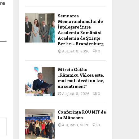
re
Semnarea
Memorandumului de
Înțelegere între
Academia Română și
Academia de Științe
Berlin – Brandenburg
August 6, 2026
0
Mircia Gutău:
„Râmnicu Vâlcea este,
mai mult decât un loc,
un sentiment”
August 6, 2026
0
Conferința ROUNIT de
la München
August 3, 2026
0