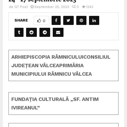
de
GT Post
September 25, 2023
0
1243
SHARE
0
ARHIEPISCOPIA RÂMNICULUI
CONSILIUL
JUDEȚEAN VÂLCEA
PRIMĂRIA
MUNICIPIULUI RÂMNICU VÂLCEA
FUNDAȚIA CULTURALĂ
„SF. ANTIM
IVIREANUL”