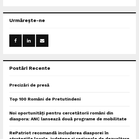
a
S
r
c
E
Urmărește-ne
h
f
A
o
r
R
:
C
Postări Recente
H
Precizări de presă
Top 100 Români de Pretutindeni
Noi oportunități pentru cercetătorii români din
diaspora: ANC lansează două programe de mobilitate
RePatriot recomandă includerea diasporei în
strategiile locale, județene și regionale de dezvoltare