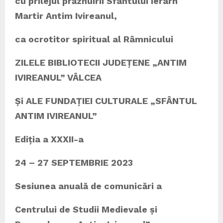
cu prilejul pr
ă
znuirii Sf
â
ntului Ierarh
Martir Antim Ivireanul,
ca ocrotitor spiritual al Râmnicului
ZILELE BIBLIOTECII JUDEȚENE „ANTIM
IVIREANUL” VÂLCEA
Și ALE FUNDAȚIEI CULTURALE „SFÂNTUL
ANTIM IVIREANUL”
Ediția a XXXII-a
24 – 27 SEPTEMBRIE 2023
Sesiunea anuală de comunicări a
Centrului de Studii Medievale și