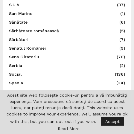
S.U.A.
(37)
San Marino
(1)
Sănătate
(6)
Sărbătoare românească
(5)
Sărbători
(7)
Senatul României
(9)
Sens Giratoriu
(70)
Serbia
(2)
Social
(136)
Spania
(34)
Spectacol
(5)
Acest site web folosește cookie-uri pentru a vă îmbunătăți
Sport
(22)
experiența. Vom presupune că sunteți de acord cu acest
lucru, dar puteți renunța dacă doriți. This website uses
Statele Unite ale Americii
(21)
cookies to improve your experience. We'll assume you're ok
Știință
(5)
with this, but you can opt-out if you wish.
Accept
Suedia
(14)
Read More