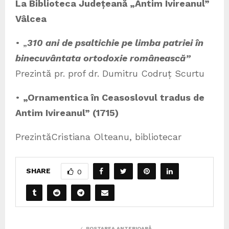
La Biblioteca Județeană „Antim Ivireanul”
Vâlcea
• „
310 ani de psaltichie pe limba patriei în
binecuvântata ortodoxie românească”
Prezintă pr. prof dr. Dumitru Codruț Scurtu
•
„Ornamentica în Ceasoslovul tradus de
Antim Ivireanul” (1715)
PrezintăCristiana Olteanu, bibliotecar
SHARE
0
POSTAREA ANTERIOARĂ