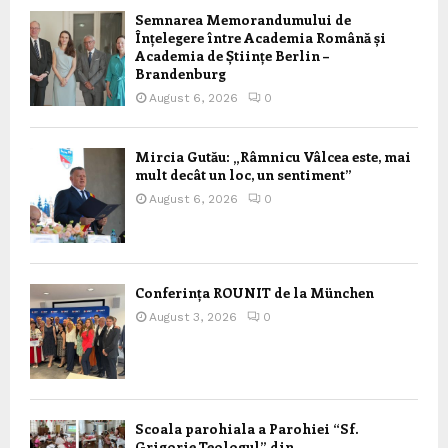
Semnarea Memorandumului de
Înțelegere între Academia Română și
Academia de Științe Berlin –
Brandenburg
August 6, 2026
0
Mircia Gutău: „Râmnicu Vâlcea este, mai
mult decât un loc, un sentiment”
August 6, 2026
0
Conferința ROUNIT de la München
August 3, 2026
0
Scoala parohiala a Parohiei “Sf.
Grigorie Teologul” din