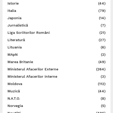
Istorie
(44)
Italia
(79)
Japonia
(14)
Jurnalistică
(7)
Liga Scriitorilor Români
(21)
Literatură
(27)
Lituania
(6)
MApN
(2)
Marea Britanie
(49)
Ministerul Afacerilor Externe
(264)
Ministerul Afacerilor Interne
(3)
Moldova
(112)
Muzică
(44)
N.A.T.O.
(8)
Norvegia
(5)
Noutăți
(496)