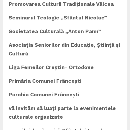
Promovarea Culturii Tradiționale Vâlcea
Seminarul Teologic „Sfântul Nicolae”
Societatea Culturală „Anton Pann”
Asociația Seniorilor din Educație, Știință și
Cultură
Liga Femeilor Creștin- Ortodoxe
Primăria Comunei Frâncești
Parohia Comunei Frâncești
v
ă
invit
ă
m s
ă
lua
ț
i parte la evenimentele
culturale organizate