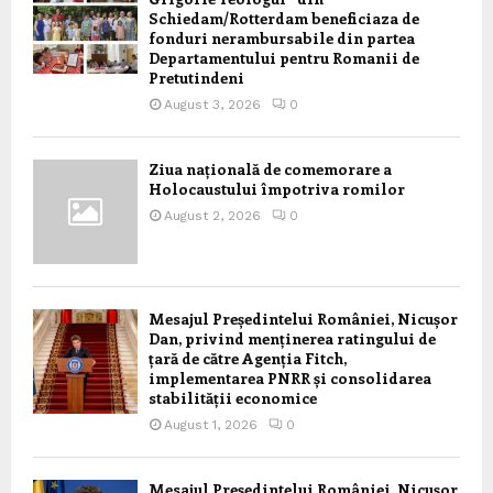
Schiedam/Rotterdam beneficiaza de
fonduri nerambursabile din partea
Departamentului pentru Romanii de
Pretutindeni
August 3, 2026
0
Ziua națională de comemorare a
Holocaustului împotriva romilor
August 2, 2026
0
Mesajul Președintelui României, Nicușor
Dan, privind menținerea ratingului de
țară de către Agenția Fitch,
implementarea PNRR și consolidarea
stabilității economice
August 1, 2026
0
Mesajul Președintelui României, Nicușor