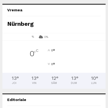
Vremea
Nürnberg
%
0%
°
C
0
0
°
°
0
13
°
13
°
12
°
13
°
10
°
JOI
VIN
SÂM
DUM
LUN
Editoriale