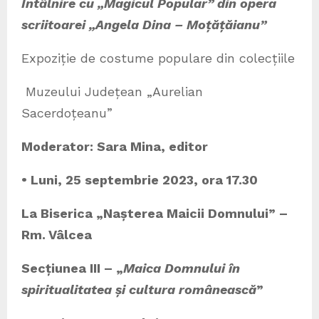
Întâlnire cu „Magicul Popular” din opera
scriitoarei „Angela Dina – Moțățăianu”
Expoziție de costume populare din colecțiile
Muzeului Județean „Aurelian
Sacerdoțeanu”
Moderator: Sara Mina, editor
• Luni, 25 septembrie 2023, ora 17.30
La Biserica „Nașterea Maicii Domnului” –
Rm. Vâlcea
Secțiunea III – „
Maica Domnului în
spiritualitatea și cultura românească
”