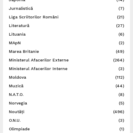
Jurnalistică
(7)
Liga Scriitorilor Români
(21)
Literatură
(27)
Lituania
(6)
MApN
(2)
Marea Britanie
(49)
Ministerul Afacerilor Externe
(264)
Ministerul Afacerilor Interne
(3)
Moldova
(112)
Muzică
(44)
N.A.T.O.
(8)
Norvegia
(5)
Noutăți
(496)
O.N.U.
(3)
Olimpiade
(1)