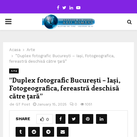
Facebook
Twitter
Linkedin
Youtube
PRIMARY
MENU
Acasa
Arte
”Duplex fotografic București – Iași, Fotogeografica,
fereastră deschisă către ţară”
Arte
”Duplex fotografic București – Iași,
Fotogeografica, fereastră deschisă
către ţară”
de
GT Post
January 15, 2025
0
1051
SHARE
0