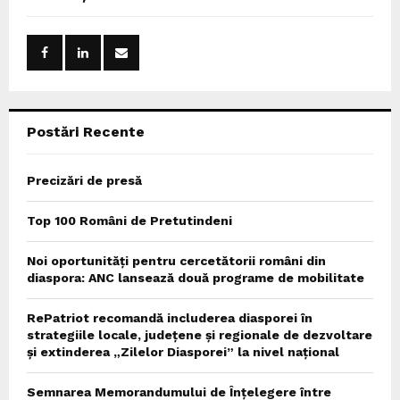
h
f
A
o
r
R
:
C
Postări Recente
H
Precizări de presă
Top 100 Români de Pretutindeni
Noi oportunități pentru cercetătorii români din
diaspora: ANC lansează două programe de mobilitate
RePatriot recomandă includerea diasporei în
strategiile locale, județene și regionale de dezvoltare
și extinderea „Zilelor Diasporei” la nivel național
Semnarea Memorandumului de Înțelegere între