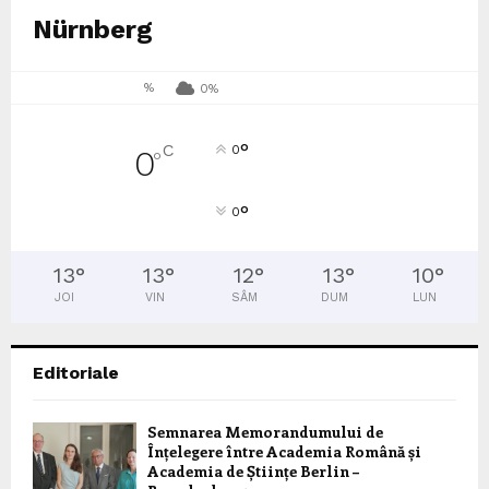
Nürnberg
%
0%
°
C
0
0
°
°
0
13
°
13
°
12
°
13
°
10
°
JOI
VIN
SÂM
DUM
LUN
Editoriale
Semnarea Memorandumului de
Înțelegere între Academia Română și
Academia de Științe Berlin –