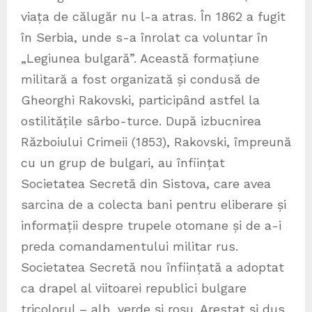
viața de călugăr nu l-a atras. În 1862 a fugit
în Serbia, unde s-a înrolat ca voluntar în
„Legiunea bulgară”. Această formațiune
militară a fost organizată și condusă de
Gheorghi Rakovski, participând astfel la
ostilitățile sârbo-turce. După izbucnirea
Războiului Crimeii (1853), Rakovski, împreună
cu un grup de bulgari, au înființat
Societatea Secretă din Sistova, care avea
sarcina de a colecta bani pentru eliberare și
informații despre trupele otomane și de a-i
preda comandamentului militar rus.
Societatea Secretă nou înființată a adoptat
ca drapel al viitoarei republici bulgare
tricolorul – alb, verde și roșu. Arestat și dus