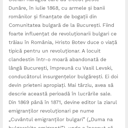
Dunăre, în iulie 1868, cu armele și banii
românilor și finanțate de bogații din
Comunitatea bulgară de la București. Fiind
foarte influențat de revoluționarii bulgari ce
trăiau în România, Hristo Botev duce o viață
tipică pentru un revoluționar. A locuit
clandestin într-o moară abandonată de
lângă București, împreună cu Vasil Levski,
conducătorul insurgențelor bulgărești. Ei doi
devin prieteni apropiați. Mai târziu, avea să
descrie această perioadă în lucrările sale.
Din 1869 până în 1871, devine editor la ziarul
emigranților revoluționari pe nume
„Cuvântul emigranților bulgari” („Duma na
bulgarskite emigranti”), unde a început să-