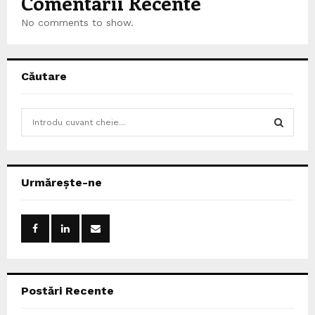
Comentarii Recente
No comments to show.
Căutare
S
e
a
S
r
c
E
Urmărește-ne
h
f
A
o
r
R
:
C
Postări Recente
H