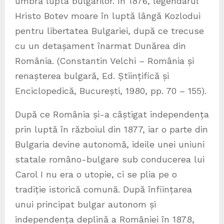
umbră lupta bulgarilor. În 1876, legendarul
Hristo Botev moare în luptă lângă Kozlodui
pentru libertatea Bulgariei, după ce trecuse
cu un detașament înarmat Dunărea din
România. (Constantin Velchi – România și
renașterea bulgară, Ed. Științifică și
Enciclopedică, București, 1980, pp. 70 – 155).
După ce România și-a câștigat independența
prin luptă în războiul din 1877, iar o parte din
Bulgaria devine autonomă, ideile unei uniuni
statale româno-bulgare sub conducerea lui
Carol I nu era o utopie, ci se plia pe o
tradiție istorică comună. După înființarea
unui principat bulgar autonom și
independența deplină a României în 1878,