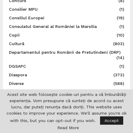
Concurs
(8)
Consilier MPU
(1)
Consiliul Europei
(19)
Consulatul General al României la Marsilia
(1)
Copii
(10)
Cultură
(803)
Departamentul pentru Românii de Pretutindeni (DRP)
(14)
DGSAPC
(1)
Diaspora
(373)
Diverse
(588)
Dr. Ion I. Jinga
(5)
Acest site web folosește cookie-uri pentru a vă îmbunătăți
experiența. Vom presupune că sunteți de acord cu acest
Droguri
(31)
lucru, dar puteți renunța dacă doriți. This website uses
DRP
(5)
cookies to improve your experience. We'll assume you're ok
Editoriale
(24)
with this, but you can opt-out if you wish.
Accept
Educație
(31)
Read More