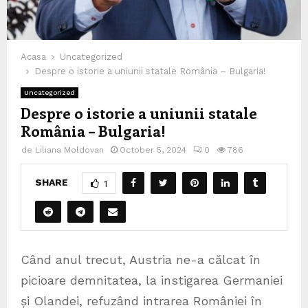
Acasa
Uncategorized
Despre o istorie a uniunii statale România – Bulgaria!
Uncategorized
Despre o istorie a uniunii statale
România – Bulgaria!
de
Liliana Moldovan
October 5, 2024
0
786
SHARE
1
Când anul trecut, Austria ne-a călcat în
picioare demnitatea, la instigarea Germaniei
și Olandei, refuzând intrarea României în