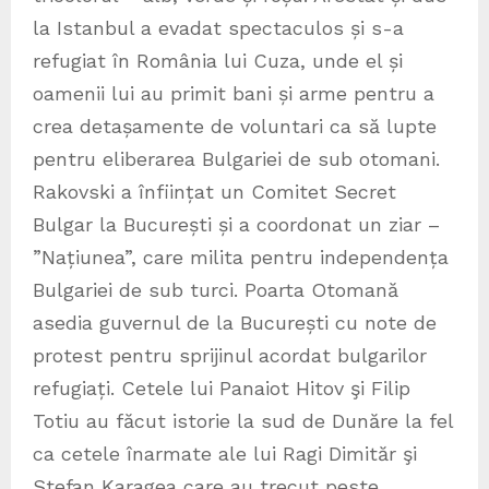
la Istanbul a evadat spectaculos și s-a
refugiat în România lui Cuza, unde el și
oamenii lui au primit bani și arme pentru a
crea detașamente de voluntari ca să lupte
pentru eliberarea Bulgariei de sub otomani.
Rakovski a înființat un Comitet Secret
Bulgar la București și a coordonat un ziar –
”Națiunea”, care milita pentru independența
Bulgariei de sub turci. Poarta Otomană
asedia guvernul de la București cu note de
protest pentru sprijinul acordat bulgarilor
refugiați. Cetele lui Panaiot Hitov şi Filip
Totiu au făcut istorie la sud de Dunăre la fel
ca cetele înarmate ale lui Ragi Dimităr şi
Stefan Karagea care au trecut peste