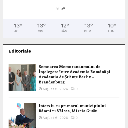
°
0
13
°
13
°
12
°
13
°
10
°
JOI
VIN
SÂM
DUM
LUN
Editoriale
Semnarea Memorandumului de
Înțelegere între Academia Română și
Academia de Științe Berlin –
Brandenburg
August 6, 2026
0
Interviu cu primarul municipiului
Râmnicu Vâlcea, Mircia Gutău
August 6, 2026
0