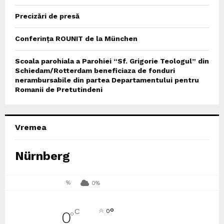
Precizări de presă
Conferința ROUNIT de la München
Scoala parohiala a Parohiei “Sf. Grigorie Teologul” din
Schiedam/Rotterdam beneficiaza de fonduri
nerambursabile din partea Departamentului pentru
Romanii de Pretutindeni
Vremea
Nürnberg
%
0%
°
C
0
0
°