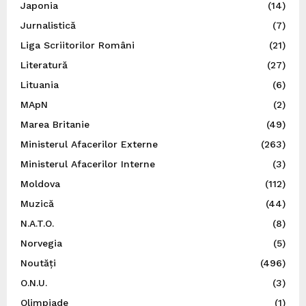
Japonia
(14)
Jurnalistică
(7)
Liga Scriitorilor Români
(21)
Literatură
(27)
Lituania
(6)
MApN
(2)
Marea Britanie
(49)
Ministerul Afacerilor Externe
(263)
Ministerul Afacerilor Interne
(3)
Moldova
(112)
Muzică
(44)
N.A.T.O.
(8)
Norvegia
(5)
Noutăți
(496)
O.N.U.
(3)
Olimpiade
(1)