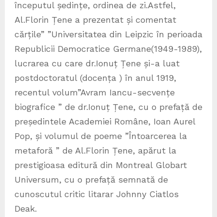
începutul ședințe, ordinea de zi.Astfel,
Al.Florin Țene a prezentat și comentat
cărțile” ”Universitatea din Leipzic în perioada
Republicii Democratice Germane(1949-1989),
lucrarea cu care dr.Ionuț Țene și-a luat
postdoctoratul (docența ) în anul 1919,
recentul volum”Avram Iancu-secvențe
biografice ” de dr.Ionuț Țene, cu o prefață de
președintele Academiei Române, Ioan Aurel
Pop, și volumul de poeme ”Întoarcerea la
metaforă ” de Al.Florin Țene, apărut la
prestigioasa editură din Montreal Globart
Universum, cu o prefață semnată de
cunoscutul critic litarar Johnny Ciatlos
Deak.