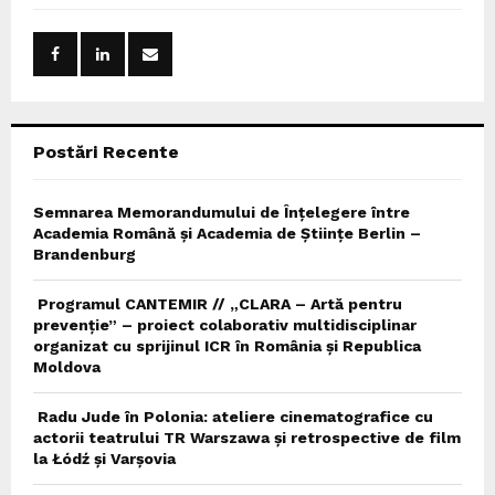
f
A
o
r
R
:
C
Postări Recente
H
Semnarea Memorandumului de Înțelegere între
Academia Română și Academia de Științe Berlin –
Brandenburg
Programul CANTEMIR // „CLARA – Artă pentru
prevenție” – proiect colaborativ multidisciplinar
organizat cu sprijinul ICR în România și Republica
Moldova
Radu Jude în Polonia: ateliere cinematografice cu
actorii teatrului TR Warszawa și retrospective de film
la Łódź și Varșovia