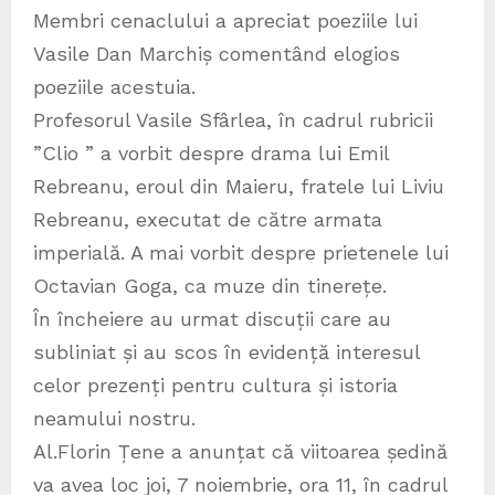
Membri cenaclului a apreciat poeziile lui
Vasile Dan Marchiș comentând elogios
poeziile acestuia.
Profesorul Vasile Sfârlea, în cadrul rubricii
”Clio ” a vorbit despre drama lui Emil
Rebreanu, eroul din Maieru, fratele lui Liviu
Rebreanu, executat de către armata
imperială. A mai vorbit despre prietenele lui
Octavian Goga, ca muze din tinerețe.
În încheiere au urmat discuții care au
subliniat și au scos în evidență interesul
celor prezenți pentru cultura și istoria
neamului nostru.
Al.Florin Țene a anunțat că viitoarea ședină
va avea loc joi, 7 noiembrie, ora 11, în cadrul