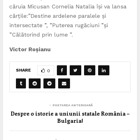
căruia Micusan Cornelia Natalia își va lansa
cărțile:”Destine ardelene paralele și
intersectate ”, ”Puterea rugăciuni ”și
”Călătorind prin lume ”.
Victor Roșianu
SHARE
0
POSTAREA ANTERIOARĂ
Despre o istorie a uniunii statale România –
Bulgaria!