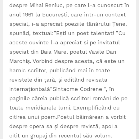
despre Mihai Beniuc, pe care l-a cunoscut în
anul 1961 la București, care într-un context
special, i-a apreciat poeziile tânărului Țene,
spunâd, textual:”Ești un poet talentat! ”Cu
aceste cuvinte l-a apreciat și pe invitatul
speciat din Baia Mare, poetul Vasile Dan
Marchiș. Vorbind despre acesta, că este un
harnic scriitor, publicând mai în toate
revistele din țară, și editând revisata
internaționbală”Sintacme Codrene ”, în
paginile căreia publică scriitori români de pe
toate meridianele lumi. Exemplificând cu
citirea unui poem.Poetul băimărean a vorbit
despre opera sa și despre revistă, apoi a
citit un grupaj din recentul său volum.