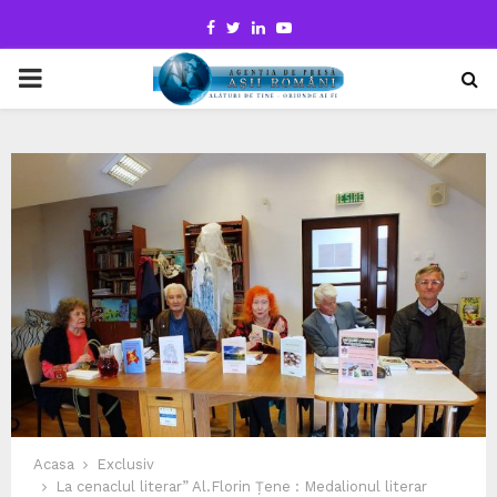
Facebook
Twitter
Linkedin
Youtube
PRIMARY
MENU
Acasa
Exclusiv
La cenaclul literar” Al.Florin Țene : Medalionul literar