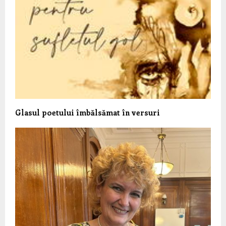
Glasul poetului îmbălsămat în versuri