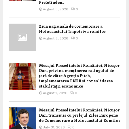
Pretutindeni
August 3, 2026
0
Ziua națională de comemorare a
Holocaustului împotriva romilor
August 2, 2026
0
Mesajul Președintelui României, Nicușor
Dan, privind menținerea ratingului de
țară de către Agenția Fitch,
implementarea PNRR și consolidarea
stabilității economice
August 1, 2026
0
Mesajul Președintelui României, Nicușor
Dan, transmis cu prilejul Zilei Europene
de Comemorare a Holocaustului Romilor
July 31, 2026
0