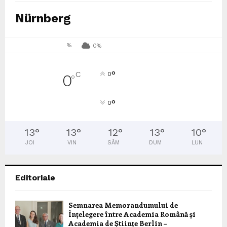
Nürnberg
%
0%
°
C
0
0
°
°
0
13
°
13
°
12
°
13
°
10
°
JOI
VIN
SÂM
DUM
LUN
Editoriale
Semnarea Memorandumului de
Înțelegere între Academia Română și
Academia de Științe Berlin –