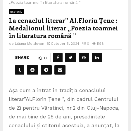
„Poezia toamnei în literatura română ”
Exclusiv
La cenaclul literar” Al.Florin Țene :
Medalionul literar „Poezia toamnei
în literatura română ”
de
Liliana Moldovan
October 5, 2024
0
1198
SHARE
0
Așa cum a intrat în tradiția cenaclului
literar”Al.Florin Țene ”, din cadrul Centrului
de Zi pentru Vârstinci, nr.2 din Cluj-Napoca,
de mai bine de 25 de ani, președintele
cenaclului și ctitorul acestuia, a anunțat, la