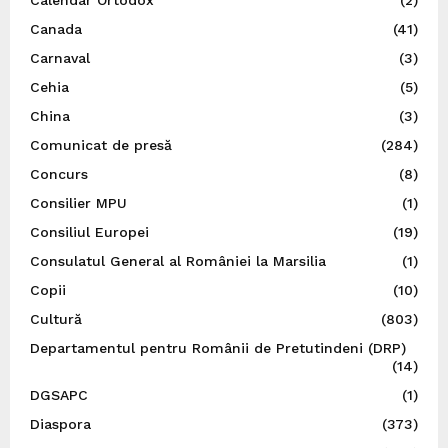
Calendar Ortodox
(2)
Canada
(41)
Carnaval
(3)
Cehia
(5)
China
(3)
Comunicat de presă
(284)
Concurs
(8)
Consilier MPU
(1)
Consiliul Europei
(19)
Consulatul General al României la Marsilia
(1)
Copii
(10)
Cultură
(803)
Departamentul pentru Românii de Pretutindeni (DRP)
(14)
DGSAPC
(1)
Diaspora
(373)