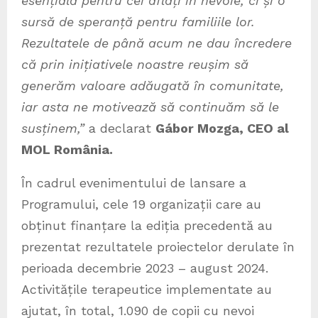
esențială pentru cei aflați în nevoie, ci și o
sursă de speranță pentru familiile lor.
Rezultatele de până acum ne dau încredere
că prin inițiativele noastre reușim să
generăm valoare adăugată în comunitate,
iar asta ne motivează să continuăm să le
susținem,”
a declarat
Gábor Mozga, CEO al
MOL România
.
În cadrul evenimentului de lansare a
Programului, cele 19 organizații care au
obținut finanțare la ediția precedentă au
prezentat rezultatele proiectelor derulate în
perioada decembrie 2023 – august 2024.
Activitățile terapeutice implementate au
ajutat, în total, 1.090 de copii cu nevoi