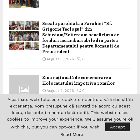
Scoala parohiala a Parohiei “Sf.
Grigorie Teologul” din
Schiedam/Rotterdam beneficiaza de
fonduri nerambursabile din partea
Departamentului pentru Romanii de
Pretutindeni
August 3, 2026
0
Ziua națională de comemorare a
Holocaustului împotriva romilor
August 2, 2026
0
Acest site web folosește cookie-uri pentru a vă îmbunătăți
experiența. Vom presupune că sunteți de acord cu acest
lucru, dar puteți renunța dacă doriți. This website uses
cookies to improve your experience. We'll assume you're ok
Mesajul Președintelui României, Nicușor
Dan, privind menținerea ratingului de
with this, but you can opt-out if you wish.
Accept
țară de către Agenția Fitch,
Read More
implementarea PNRR și consolidarea