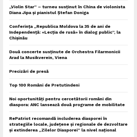
„Violin Star” – turneu susținut în China de violonista
Diana Jipa și pianistul Ștefan Doniga
Conferința „Republica Moldova la 35 de ani de
Independență: «Lecția de rusă» în dialog public”, la
Chișinău
Două concerte susținute de Orchestra Filarmonicii
Arad la Musikverein, Viena
Precizări de presă
Top 100 Români de Pretutindeni
Noi oportunități pentru cercetătorii români din
diaspora: ANC lansează două programe de mobilitate
RePatriot recomandă includerea diasporei în
strategiile locale, județene și regionale de dezvoltare
și extinderea „Zilelor Diasporei” la nivel național