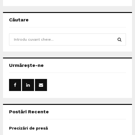
Căutare
S
e
a
S
r
c
E
Urmărește-ne
h
f
A
o
r
R
:
C
Postări Recente
H
Precizări de presă