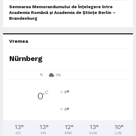
Semnarea Memorandumului de Înțelegere între
Academia Română și Academia de Științe Berlin –
Brandenburg
Vremea
Nürnberg
%
0%
°
C
0
0
°
°
0
13
°
13
°
12
°
13
°
10
°
JOI
VIN
SÂM
DUM
LUN