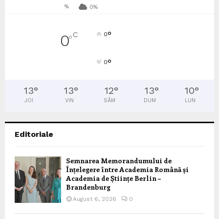
%
0%
°
C
0
0
°
°
0
13
°
13
°
12
°
13
°
10
°
JOI
VIN
SÂM
DUM
LUN
Editoriale
Semnarea Memorandumului de
Înțelegere între Academia Română și
Academia de Științe Berlin –
Brandenburg
August 6, 2026
0