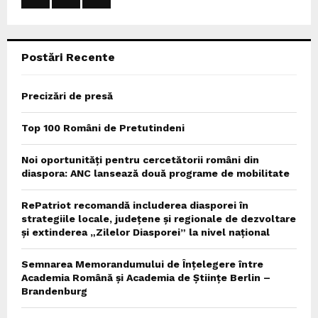
R
:
C
Postări Recente
H
Precizări de presă
Top 100 Români de Pretutindeni
Noi oportunități pentru cercetătorii români din
diaspora: ANC lansează două programe de mobilitate
RePatriot recomandă includerea diasporei în
strategiile locale, județene și regionale de dezvoltare
și extinderea „Zilelor Diasporei” la nivel național
Semnarea Memorandumului de Înțelegere între
Academia Română și Academia de Științe Berlin –
Brandenburg