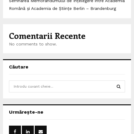
Semnarea Memorandumului de Înțelegere între Academia
Română și Academia de Științe Berlin – Brandenburg
Comentarii Recente
No comments to show.
Căutare
S
e
a
S
r
c
E
Urmărește-ne
h
f
A
o
r