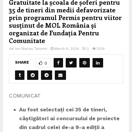
Gratuitate la școala de șoferi pentru
35 de tineri din medii defavorizate
prin programul Permis pentru viitor
susținut de MOL România și
organizat de Fundația Pentru
Comunitate
de
Ion Marius Tatomir
March 6, 2024
0
1209
SHARE
0
COMUNICAT
Au fost selectați cei 35 de tineri,
câștigători ai concursului de proiecte
din cadrul celei de-a 9-a ediții a