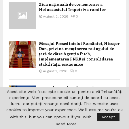
Ziua națională de comemorare a
Holocaustului împotriva romilor
August 2, 2026
0
Mesajul Președintelui României, Nicușor
Dan, privind menținerea ratingului de
țară de către Agenția Fitch,
implementarea PNRR și consolidarea
stabilității economice
August 1, 2026
0
Mesajul Președintelui României, Nicușor
Acest site web folosește cookie-uri pentru a vă îmbunătăți
Dan, transmis cu prilejul Zilei Europene
experiența. Vom presupune că sunteți de acord cu acest
de Comemorare a Holocaustului Romilor
lucru, dar puteți renunța dacă doriți. This website uses
July 31, 2026
0
cookies to improve your experience. We'll assume you're ok
with this, but you can opt-out if you wish.
Accept
Read More