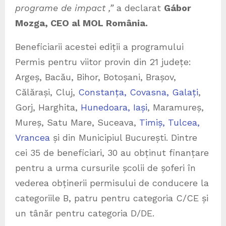
programe de impact ,”
a declarat
G
ábor
Mozga
, CEO al MOL România.
Beneficiarii acestei ediții a programului
Permis pentru viitor provin din 21 județe:
Argeș, Bacău, Bihor, Botoșani, Brașov,
Călărași, Cluj,
Constanța, Covasna, Galați
,
Gorj, Harghita,
Hunedoara, Iași
, Maramureș,
Mureș, Satu Mare, Suceava,
Timiș, Tulcea,
Vrancea
și din Municipiul București. Dintre
cei 35 de beneficiari, 30 au obținut finanțare
pentru a urma cursurile școlii de șoferi în
vederea obținerii permisului de conducere la
categoriile B, patru pentru categoria C/CE și
un tânăr pentru categoria D/DE.