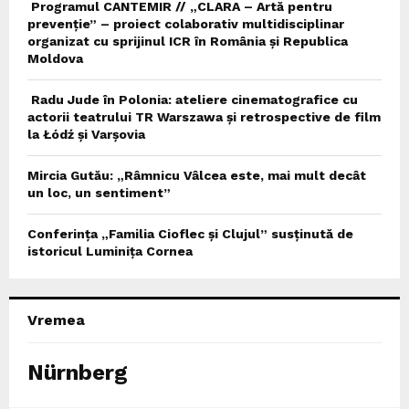
Programul CANTEMIR // „CLARA – Artă pentru
prevenție” – proiect colaborativ multidisciplinar
organizat cu sprijinul ICR în România și Republica
Moldova
Radu Jude în Polonia: ateliere cinematografice cu
actorii teatrului TR Warszawa și retrospective de film
la Łódź și Varșovia
Mircia Gutău: „Râmnicu Vâlcea este, mai mult decât
un loc, un sentiment”
Conferința „Familia Cioflec și Clujul” susținută de
istoricul Luminița Cornea
Vremea
Nürnberg