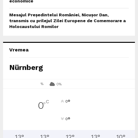
economice
Mesajul Președintelui României, Nicușor Dan,
transmis cu prilejul Zilei Europene de Comemorare a
Holocaustului Romilor
Vremea
Nürnberg
%
0%
°
C
0
0
°
°
0
13
°
13
°
12
°
13
°
10
°