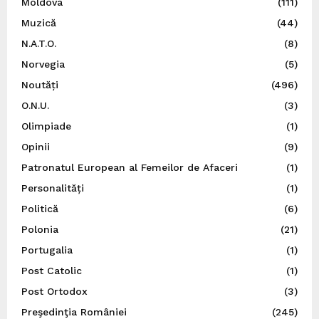
Moldova
(111)
Muzică
(44)
N.A.T.O.
(8)
Norvegia
(5)
Noutăți
(496)
O.N.U.
(3)
Olimpiade
(1)
Opinii
(9)
Patronatul European al Femeilor de Afaceri
(1)
Personalități
(1)
Politică
(6)
Polonia
(21)
Portugalia
(1)
Post Catolic
(1)
Post Ortodox
(3)
Preşedinţia României
(245)