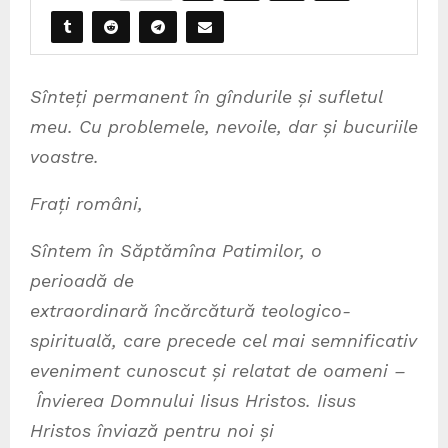
Sînte
ț
i permanent
î
n g
î
ndurile
ș
i sufletul
meu. Cu problemele, nevoile, dar
ș
i bucuriile
voastre.
Fra
ț
i rom
â
ni,
Sîntem în S
ă
pt
ă
m
î
na Patimilor, o
perioad
ă
de
extraordinar
ă
î
nc
ă
rc
ă
tur
ă
teologico-
spiritual
ă
, care precede cel mai semnificativ
eveniment cunoscut
ș
i relatat de oameni
–
Î
nvierea Domnului Iisus Hristos. Iisus
Hristos
î
nviaz
ă
pentru noi
ș
i