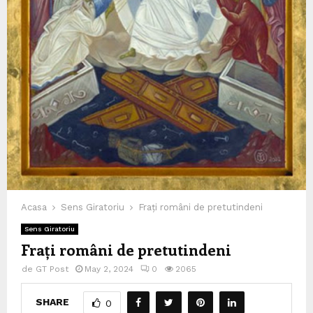
Acasa
Sens Giratoriu
Frați români de pretutindeni
Sens Giratoriu
Frați români de pretutindeni
de
GT Post
May 2, 2024
0
2065
SHARE
0