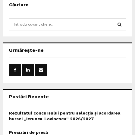
Căutare
S
e
a
S
r
c
E
Urmărește-ne
h
f
A
o
r
R
:
C
Postări Recente
H
Rezultatul concursului pentru selecția și acordarea
bursei „Ierunca-Lovinescu” 2026/2027
Precizări de presă