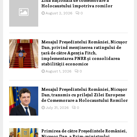
Ziua națională de comemorare a
Holocaustului împotriva romilor
August 2, 2026
0
Mesajul Președintelui României, Nicușor
Dan, privind menținerea ratingului de
țară de către Agenția Fitch,
implementarea PNRR și consolidarea
stabilității economice
August 1, 2026
0
Mesajul Președintelui României, Nicușor
Dan, transmis cu prilejul Zilei Europene
de Comemorare a Holocaustului Romilor
July 31, 2026
0
Primirea de către Președintele României,
Nicușor Dan, a Prim-ministrului