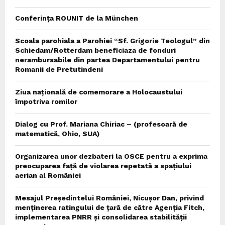
Conferința ROUNIT de la München
Scoala parohiala a Parohiei “Sf. Grigorie Teologul” din
Schiedam/Rotterdam beneficiaza de fonduri
nerambursabile din partea Departamentului pentru
Romanii de Pretutindeni
Ziua națională de comemorare a Holocaustului
împotriva romilor
Dialog cu Prof. Mariana Chiriac – (profesoară de
matematică, Ohio, SUA)
Organizarea unor dezbateri la OSCE pentru a exprima
preocuparea față de violarea repetată a spațiului
aerian al României
Mesajul Președintelui României, Nicușor Dan, privind
menținerea ratingului de țară de către Agenția Fitch,
implementarea PNRR și consolidarea stabilității