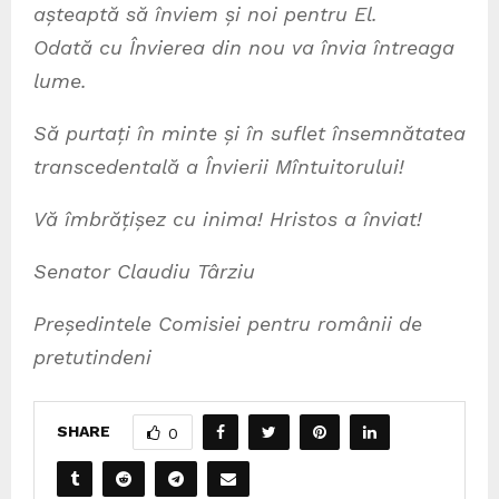
a
ș
teapt
ă
s
ă
î
nviem
ș
i noi pentru El.
Odat
ă
cu
Î
nvierea din nou va învia întreaga
lume.
S
ă
purta
ț
i
î
n minte
ș
i
î
n suflet
î
nsemn
ă
tatea
transcedental
ă
a
Î
nvierii M
î
ntuitorului!
V
ă
î
mbr
ăț
i
ș
ez cu inima! Hristos a
î
nviat!
Senator Claudiu Târziu
Pre
ș
edintele Comisiei pentru românii de
pretutindeni
SHARE
0