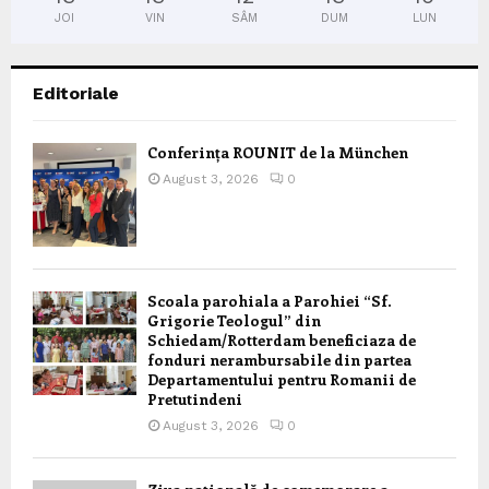
JOI
VIN
SÂM
DUM
LUN
Editoriale
Conferința ROUNIT de la München
August 3, 2026
0
Scoala parohiala a Parohiei “Sf.
Grigorie Teologul” din
Schiedam/Rotterdam beneficiaza de
fonduri nerambursabile din partea
Departamentului pentru Romanii de
Pretutindeni
August 3, 2026
0