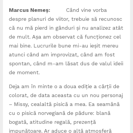
Marcus Neme
ș
:
Când vine vorba
despre planuri de viitor, trebuie să recunosc
că nu mă pierd in gânduri și nu analizez atât
de mult. Așa am observat că funcționez cel
mai bine. Lucrurile bune mi-au ieșit mereu
atunci când am improvizat, când am fost
spontan, când m-am lăsat dus de valul ideii
de moment.
Deja am în minte o a doua ediție a cărții de
colorat, de data aceasta cu un nou personaj
– Missy, cealaltă pisică a mea. Ea seamănă
cu o pisică norvegiană de pădure: blană
bogată, atitudine regală, prezență
impunătoare. Ar aduce o altă atmosferă