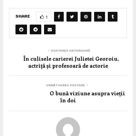
SHARE
1
POSTAREA ANTERIOARĂ
În culisele carierei Julietei Georoiu,
actriță și profesoară de actorie
URMĂTOAREA POSTARE
O bună viziune asupra vieții
în doi