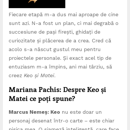
Fiecare etapă m-a dus mai aproape de cine
sunt azi. N-a fost un plan, ci mai degrabă o
succesiune de pași firești, ghidați de
curiozitate și plăcerea de a crea. Cred că
acolo s-a născut gustul meu pentru
proiectele personale. Și exact acel tip de
entuziasm m-a împins, ani mai târziu, să
creez
Keo și Matei
.
Mariana Pachis: Despre Keo și
Matei ce poți spune?
Marcus Neme
ș
: Keo
nu este doar un
personaj desenat într-o carte – este chiar
pisica mea. O siameză inteligentă, care face