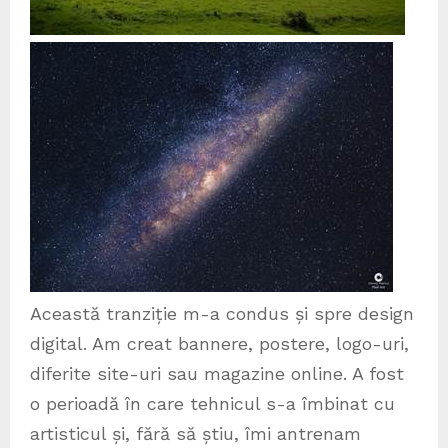
Această tranziție m-a condus și spre design
digital. Am creat bannere, postere, logo-uri,
diferite site-uri sau magazine online. A fost
o perioadă în care tehnicul s-a îmbinat cu
artisticul și, fără să știu, îmi antrenam