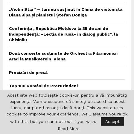
„Violin Star” – turneu susținut în China de violonista
Diana Jipa și pianistul Ștefan Doniga
Conferința „Republica Moldova la 35 de ani de
Independență: «Lecția de rusă» în dialog public”, la
Chișinău
Două concerte susținute de Orchestra Filarmonicii
Arad la Musikverein, Viena
Precizări de presă
Top 100 Români de Pretutindeni
Acest site web folosește cookie-uri pentru a vă îmbunătăți
Noi oportunități pentru cercetătorii români din
experiența. Vom presupune că sunteți de acord cu acest
diaspora: ANC lansează două programe de mobilitate
lucru, dar puteți renunța dacă doriți. This website uses
cookies to improve your experience. We'll assume you're ok
RePatriot recomandă includerea diasporei în
with this, but you can opt-out if you wish.
Accept
strategiile locale, județene și regionale de dezvoltare
Read More
și extinderea „Zilelor Diasporei” la nivel național