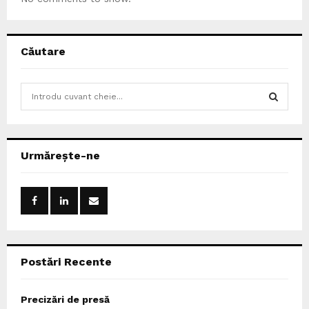
Căutare
S
e
a
S
r
c
E
Urmărește-ne
h
f
A
o
r
R
:
C
Postări Recente
H
Precizări de presă