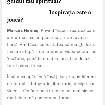
ghidul tău spiritual?
Inspirația este o
joacă?
Marcus Neme
ș
:
Privind înapoi, realizez că n-
am urmat niciun plan clar, n-am avut o
hartă. Am lăsat curiozitatea să mă ghideze;
fiecare etapă – de la primul video postat pe
YouTube, până la creațiile artistice de azi –
totul părea firesc.
Încă descopăr. Încă învăț. Iar arta, indiferent
de formă – fotografie, ilustrație, design sau
video – rămâne pentru mine cel mai sincer
mod de a mă conecta cu lumea.