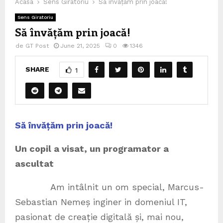
Acasa
Sens Giratoriu
Să învățăm prin joacă!
Sens Giratoriu
Să învățăm prin joacă!
de
GT Post
June 21, 2025
0
1346
SHARE
1
Să învățăm prin joacă!
Un copil a visat, un programator a
ascultat
Am intâlnit un om special, Marcus-
Sebastian Nemeș inginer in domeniul IT,
pasionat de creație digitală și, mai nou,