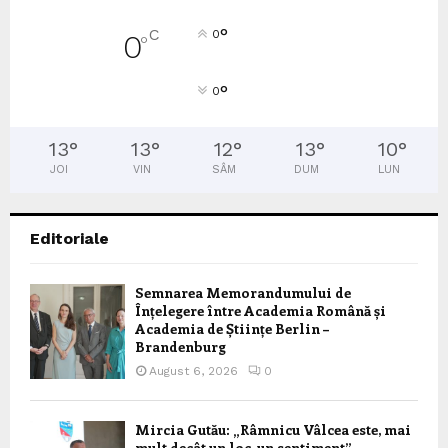
°
C
0
0
°
°
0
13
°
13
°
12
°
13
°
10
°
JOI
VIN
SÂM
DUM
LUN
Editoriale
Semnarea Memorandumului de
Înțelegere între Academia Română și
Academia de Științe Berlin –
Brandenburg
August 6, 2026
0
Mircia Gutău: „Râmnicu Vâlcea este, mai
mult decât un loc, un sentiment”