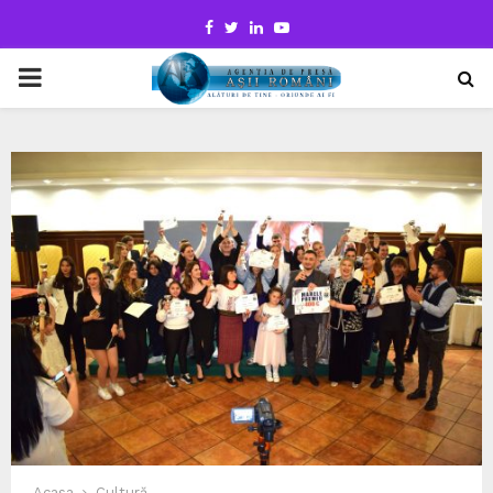
Facebook
Twitter
Linkedin
Youtube
PRIMARY
MENU
Acasa
Cultură