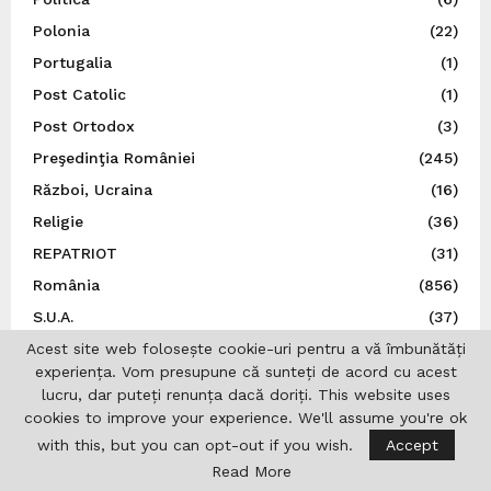
Polonia
(22)
Portugalia
(1)
Post Catolic
(1)
Post Ortodox
(3)
Preşedinţia României
(245)
Război, Ucraina
(16)
Religie
(36)
REPATRIOT
(31)
România
(856)
S.U.A.
(37)
Acest site web folosește cookie-uri pentru a vă îmbunătăți
San Marino
(1)
experiența. Vom presupune că sunteți de acord cu acest
Sănătate
(6)
lucru, dar puteți renunța dacă doriți. This website uses
Sărbătoare românească
(5)
cookies to improve your experience. We'll assume you're ok
Sărbători
(7)
with this, but you can opt-out if you wish.
Accept
Read More
Senatul României
(9)