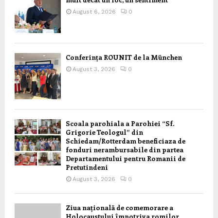
August 6, 2026
0
Conferința ROUNIT de la München
August 3, 2026
0
Scoala parohiala a Parohiei “Sf.
Grigorie Teologul” din
Schiedam/Rotterdam beneficiaza de
fonduri nerambursabile din partea
Departamentului pentru Romanii de
Pretutindeni
August 3, 2026
0
Ziua națională de comemorare a
Holocaustului împotriva romilor