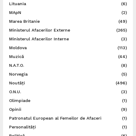
Lituania
(6)
MApN
(2)
Marea Britanie
(49)
Ministerul Afacerilor Externe
(265)
Ministerul Afacerilor Interne
(3)
Moldova
(113)
Muzică
(44)
N.A.T.O.
(8)
Norvegia
(5)
Noutăți
(496)
O.N.U.
(3)
Olimpiade
(1)
Opinii
(9)
Patronatul European al Femeilor de Afaceri
(1)
Personalități
(1)
Politică
(6)