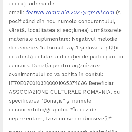
aceeași adresa de
email:
festival.roma.nia.2023@gmail.com
(s
pecificând din nou numele concurentului,
vârstă, localitatea și secțiunea) următoarele
materiale suplimentare: Negativul melodiei
din concurs în format .
mp3
și dovada plății
ce atestă achitarea donației de participare în
concurs. Donația pentru organizarea
evenimentului se va achita în contul:
IT70E0760103200001065374686 Beneficiar
ASSOCIAZIONE CULTURALE ROMA-NIA, cu
specificarea “Donație” și numele
concurentului/grupului. *În caz de
neprezentare, taxa nu se rambursează!*