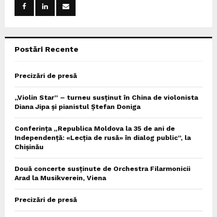
r
R
:
C
Postări Recente
H
Precizări de presă
„Violin Star” – turneu susținut în China de violonista
Diana Jipa și pianistul Ștefan Doniga
Conferința „Republica Moldova la 35 de ani de
Independență: «Lecția de rusă» în dialog public”, la
Chișinău
Două concerte susținute de Orchestra Filarmonicii
Arad la Musikverein, Viena
Precizări de presă