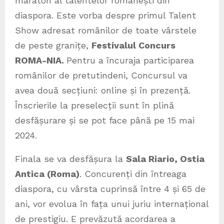
maraton al talentelor românești din
diaspora. Este vorba despre primul Talent
Show adresat românilor de toate vârstele
de peste granițe,
Festivalul Concurs
ROMA-NIA.
Pentru a încuraja participarea
românilor de pretutindeni, Concursul va
avea două secțiuni: online și în prezență.
Înscrierile la preselecții sunt în plină
desfășurare și se pot face până pe 15 mai
2024.
Finala se va desfășura la
Sala Riario, Ostia
Antica (Roma)
. Concurenți din întreaga
diaspora, cu vârsta cuprinsă între 4 și 65 de
ani, vor evolua în fața unui juriu internațional
de prestigiu. E prevăzută acordarea a