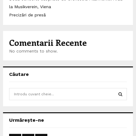
la Musikverein, Viena
Precizări de presă
Comentarii Recente
No comments to show.
Căutare
S
e
a
S
r
c
E
Urmărește-ne
h
f
A
o