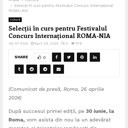
Selecții în curs pentru Festivalul Concurs Internațional
ROMA-NIA
Cultură
Selecții în curs pentru Festivalul
Concurs Internațional ROMA-NIA
de
GT Post
April 29, 2024
0
1176
SHARE
0
(Comunicat de presă, Roma, 26 aprilie
2024)
După succesul primei ediții, pe
30 iunie, la
Roma,
vom asista din nou la un adevărat