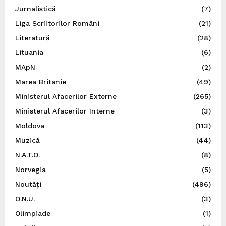
Jurnalistică
(7)
Liga Scriitorilor Români
(21)
Literatură
(28)
Lituania
(6)
MApN
(2)
Marea Britanie
(49)
Ministerul Afacerilor Externe
(265)
Ministerul Afacerilor Interne
(3)
Moldova
(113)
Muzică
(44)
N.A.T.O.
(8)
Norvegia
(5)
Noutăți
(496)
O.N.U.
(3)
Olimpiade
(1)