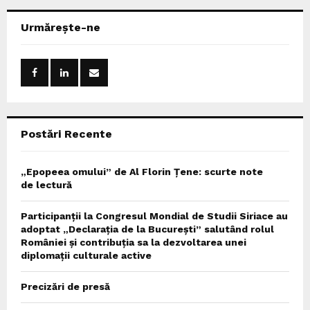
r
c
E
Urmărește-ne
h
f
A
o
r
R
:
C
Postări Recente
H
„Epopeea omului” de Al Florin Țene: scurte note
de lectură
Participanții la Congresul Mondial de Studii Siriace au
adoptat „Declarația de la București” salutând rolul
României și contribuția sa la dezvoltarea unei
diplomații culturale active
Precizări de presă