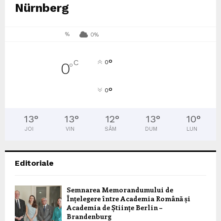
Nürnberg
%
0%
°
C
0
0
°
°
0
13
°
13
°
12
°
13
°
10
°
JOI
VIN
SÂM
DUM
LUN
Editoriale
Semnarea Memorandumului de
Înțelegere între Academia Română și
Academia de Științe Berlin –
Brandenburg