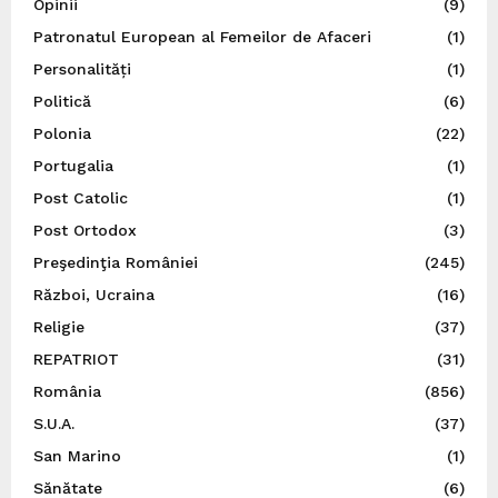
Opinii
(9)
Patronatul European al Femeilor de Afaceri
(1)
Personalități
(1)
Politică
(6)
Polonia
(22)
Portugalia
(1)
Post Catolic
(1)
Post Ortodox
(3)
Preşedinţia României
(245)
Război, Ucraina
(16)
Religie
(37)
REPATRIOT
(31)
România
(856)
S.U.A.
(37)
San Marino
(1)
Sănătate
(6)