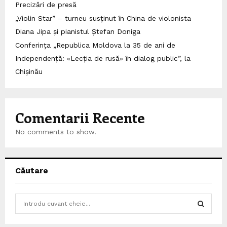
Precizări de presă
„Violin Star” – turneu susținut în China de violonista
Diana Jipa și pianistul Ștefan Doniga
Conferința „Republica Moldova la 35 de ani de
Independență: «Lecția de rusă» în dialog public”, la
Chișinău
Comentarii Recente
No comments to show.
Căutare
S
e
a
S