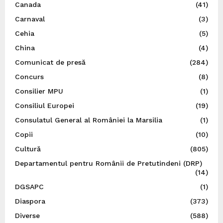
Canada
(41)
Carnaval
(3)
Cehia
(5)
China
(4)
Comunicat de presă
(284)
Concurs
(8)
Consilier MPU
(1)
Consiliul Europei
(19)
Consulatul General al României la Marsilia
(1)
Copii
(10)
Cultură
(805)
Departamentul pentru Românii de Pretutindeni (DRP)
(14)
DGSAPC
(1)
Diaspora
(373)
Diverse
(588)