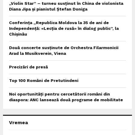
„Violin Star” – turneu susținut în China de violonista
Diana Jipa și pianistul Ștefan Doniga
Conferința „Republica Moldova la 35 de ani de
Independență: «Lecția de rusă» în dialog public”, la
Chișinău
Două concerte susținute de Orchestra Filarmonicii
Arad la Musikverein, Viena
Precizări de presă
Top 100 Români de Pretutindeni
Noi oportunități pentru cercetătorii români din
diaspora: ANC lansează două programe de mobilitate
Vremea