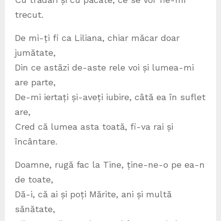
trecut.
De mi-ți fi ca Liliana, chiar măcar doar
jumătate,
Din ce astăzi de-aste rele voi și lumea-mi
are parte,
De-mi iertați și-aveți iubire, câtă ea în suflet
are,
Cred că lumea asta toată, fi-va rai și
încântare.
Doamne, rugă fac la Tine, ține-ne-o pe ea-n
de toate,
Dă-i, că ai și poți Mărite, ani și multă
sănătate,