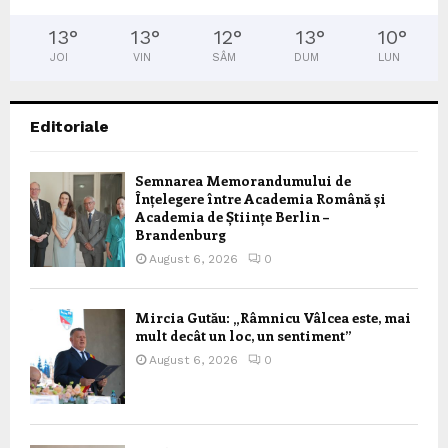
13
°
13
°
12
°
13
°
10
°
JOI
VIN
SÂM
DUM
LUN
Editoriale
Semnarea Memorandumului de
Înțelegere între Academia Română și
Academia de Științe Berlin –
Brandenburg
August 6, 2026
0
Mircia Gutău: „Râmnicu Vâlcea este, mai
mult decât un loc, un sentiment”
August 6, 2026
0