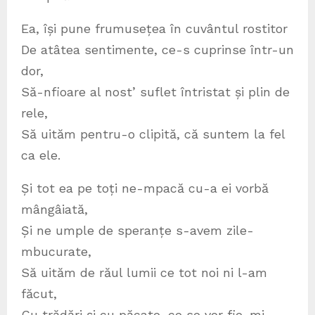
Ea, își pune frumusețea în cuvântul rostitor
De atâtea sentimente, ce-s cuprinse într-un
dor,
Să-nfioare al nost’ suflet întristat și plin de
rele,
Să uităm pentru-o clipită, că suntem la fel
ca ele.
Și tot ea pe toți ne-mpacă cu-a ei vorbă
mângâiată,
Și ne umple de speranțe s-avem zile-
mbucurate,
Să uităm de răul lumii ce tot noi ni l-am
făcut,
Cu trădări și cu păcate, ce se vor fie-mi