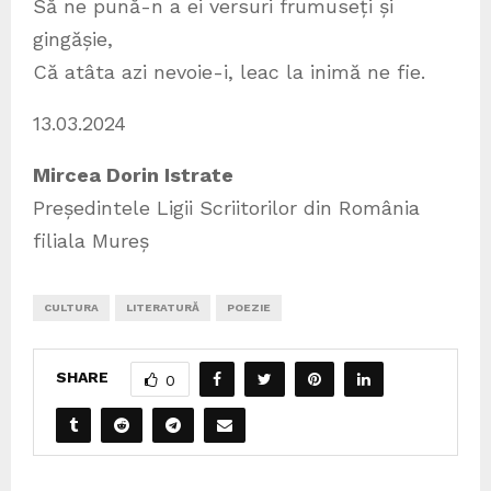
Să ne pună-n a ei versuri frumuseți și
gingășie,
Că atâta azi nevoie-i, leac la inimă ne fie.
13.03.2024
Mircea Dorin Istrate
Președintele Ligii Scriitorilor din România
filiala Mureș
CULTURA
LITERATURĂ
POEZIE
SHARE
0