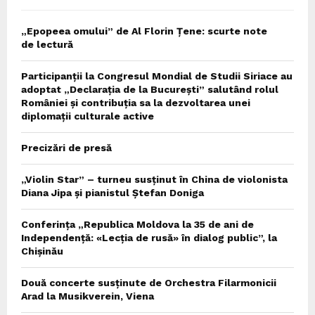
„Epopeea omului” de Al Florin Țene: scurte note
de lectură
Participanții la Congresul Mondial de Studii Siriace au
adoptat „Declarația de la București” salutând rolul
României și contribuția sa la dezvoltarea unei
diplomații culturale active
Precizări de presă
„Violin Star” – turneu susținut în China de violonista
Diana Jipa și pianistul Ștefan Doniga
Conferința „Republica Moldova la 35 de ani de
Independență: «Lecția de rusă» în dialog public”, la
Chișinău
Două concerte susținute de Orchestra Filarmonicii
Arad la Musikverein, Viena