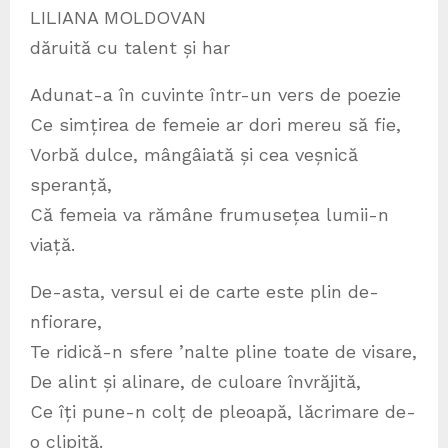
LILIANA MOLDOVAN
dăruită cu talent și har
Adunat-a în cuvinte într-un vers de poezie
Ce simțirea de femeie ar dori mereu să fie,
Vorbă dulce, mângâiată și cea veșnică
speranță,
Că femeia va rămâne frumusețea lumii-n
viață.
De-asta, versul ei de carte este plin de-
nfiorare,
Te ridică-n sfere ’nalte pline toate de visare,
De alint și alinare, de culoare învrăjită,
Ce îți pune-n colț de pleoapă, lăcrimare de-
o clipită.