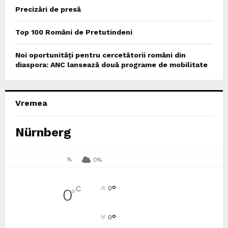
Precizări de presă
Top 100 Români de Pretutindeni
Noi oportunități pentru cercetătorii români din
diaspora: ANC lansează două programe de mobilitate
Vremea
Nürnberg
%
0%
°
C
0
0
°
°
0