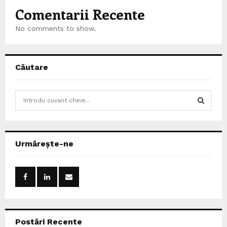
Comentarii Recente
No comments to show.
Căutare
S
e
a
S
r
c
E
Urmărește-ne
h
f
A
o
r
R
:
C
Postări Recente
H