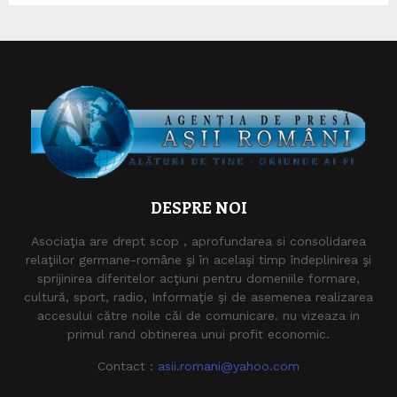
DESPRE NOI
Asociaţia are drept scop , aprofundarea si consolidarea
relaţiilor germane-române şi în acelaşi timp îndeplinirea şi
sprijinirea diferitelor acţiuni pentru domeniile formare,
cultură, sport, radio, Informaţie şi de asemenea realizarea
accesului către noile căi de comunicare. nu vizeaza in
primul rand obtinerea unui profit economic.
Contact :
asii.romani@yahoo.com