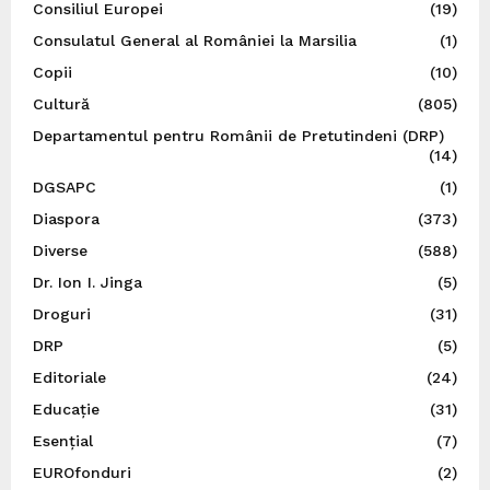
Consiliul Europei
(19)
Consulatul General al României la Marsilia
(1)
Copii
(10)
Cultură
(805)
Departamentul pentru Românii de Pretutindeni (DRP)
(14)
DGSAPC
(1)
Diaspora
(373)
Diverse
(588)
Dr. Ion I. Jinga
(5)
Droguri
(31)
DRP
(5)
Editoriale
(24)
Educație
(31)
Esențial
(7)
EUROfonduri
(2)