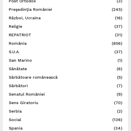
Post Ortodox
(3)
Preşedinţia României
(245)
Război, Ucraina
(16)
Religie
(37)
REPATRIOT
(31)
România
(856)
S.U.A.
(37)
San Marino
(1)
Sănătate
(6)
Sărbătoare românească
(5)
Sărbători
(7)
Senatul României
(9)
Sens Giratoriu
(70)
Serbia
(2)
Social
(136)
Spania
(34)