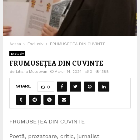
Acasa
Exclusiv
FRUMUSEȚEA DIN CUVINTE
Exclusiv
FRUMUSEȚEA DIN CUVINTE
de
Liliana Moldovan
March 14, 2024
0
1388
SHARE
0
FRUMUSEȚEA DIN CUVINTE
Poetă, prozatoare, critic, jurnalist