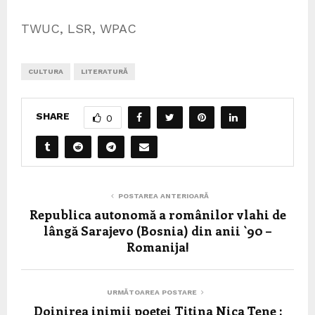
TWUC, LSR, WPAC
CULTURA
LITERATURĂ
SHARE
0
POSTAREA ANTERIOARĂ
Republica autonomă a românilor vlahi de
lângă Sarajevo (Bosnia) din anii `90 –
Romanija!
URMĂTOAREA POSTARE
Doinirea inimii poetei Titina Nica Țene :