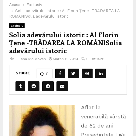
Acasa
Exclusiv
Solia adevărului istoric : Al Florin Țene -TRĂDAREA LA
ROMÂNISolia adevărului istoric
Exclusiv
Solia adevărului istoric : Al Florin
Țene -TRĂDAREA LA ROMÂNISolia
adevărului istoric
de
Liliana Moldovan
March 6, 2024
0
1426
SHARE
0
Aflat la
venerabilă vârstă
de 82 de ani
Președintele Ligii