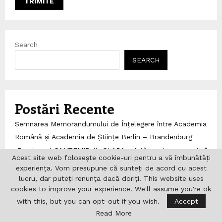
Search
SEARCH
Postări Recente
Semnarea Memorandumului de Înțelegere între Academia
Română și Academia de Științe Berlin – Brandenburg
Programul CANTEMIR // „CLARA – Artă pentru prevenție”
Acest site web folosește cookie-uri pentru a vă îmbunătăți
– proiect colaborativ multidisciplinar organizat cu
experiența. Vom presupune că sunteți de acord cu acest
sprijinul ICR în România și Republica Moldova
lucru, dar puteți renunța dacă doriți. This website uses
cookies to improve your experience. We'll assume you're ok
Radu Jude în Polonia: ateliere cinematografice cu
with this, but you can opt-out if you wish.
Accept
actorii teatrului TR Warszawa și retrospective de film la
Read More
Łódź și Varșovia