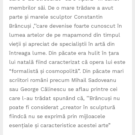
membrilor săi. De o mare trădare a avut
parte și marele sculptor Constantin
Brâncuși ‚’’care devenise foarte cunoscut în
lumea artelor de pe mapamond din timpul
vieții și apreciat de specialiștii în artă din
întreaga lume. Din păcate era hulit în țara
lui natală fiind caracterizat că opera lui este
“formalistă și cosmopolită”. Din păcate mari
scriitori români precum Mihail Sadoveanu
sau George Călinescu se aflau printre cei
care l-au trădat spunând că‚ ’’Brâncuși nu
poate fi considerat „creator în sculptură
fiindcă nu se exprimă prin mijloacele
esențiale și caracteristice acestei arte”