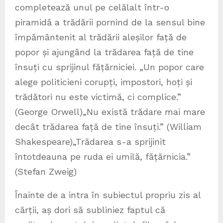
completează unul pe celălalt într-o
piramidă a trădării pornind de la sensul bine
împământenit al trădării aleșilor față de
popor și ajungând la trădarea față de tine
însuți cu sprijinul fățărniciei. „Un popor care
alege politicieni corupți, impostori, hoți și
trădători nu este victimă, ci complice.”
(George Orwell)„Nu există trădare mai mare
decât trădarea față de tine însuți.” (William
Shakespeare)„Trădarea s-a sprijinit
întotdeauna pe ruda ei umilă, fățărnicia.”
(Stefan Zweig)
Înainte de a intra în subiectul propriu zis al
cărții, aș dori să subliniez faptul că