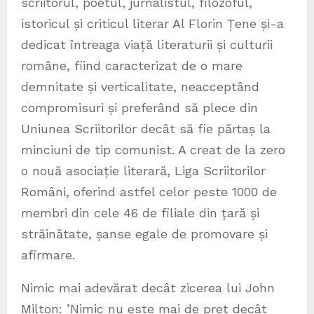
scriitorul, poetul, jurnalistul, filozoful,
istoricul și criticul literar Al Florin Țene și-a
dedicat întreaga viață literaturii și culturii
române, fiind caracterizat de o mare
demnitate și verticalitate, neacceptând
compromisuri și preferând să plece din
Uniunea Scriitorilor decât să fie părtaș la
minciuni de tip comunist. A creat de la zero
o nouă asociație literară, Liga Scriitorilor
Români, oferind astfel celor peste 1000 de
membri din cele 46 de filiale din țară și
străinătate, șanse egale de promovare și
afirmare.
Nimic mai adevărat decât zicerea lui John
Milton: ’Nimic nu este mai de preț decât