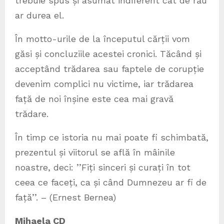
trebuie spus și asumat indiferent cât de rău
ar durea el.
În motto-urile de la începutul cărții vom
găsi și concluziile acestei cronici. Tăcând și
acceptând trădarea sau faptele de corupție
devenim complici nu victime, iar trădarea
față de noi înșine este cea mai gravă
trădare.
În timp ce istoria nu mai poate fi schimbată,
prezentul și viitorul se află în mâinile
noastre, deci: ’’Fiți sinceri și curați în tot
ceea ce faceți, ca și când Dumnezeu ar fi de
față’’. – (Ernest Bernea)
Mihaela CD