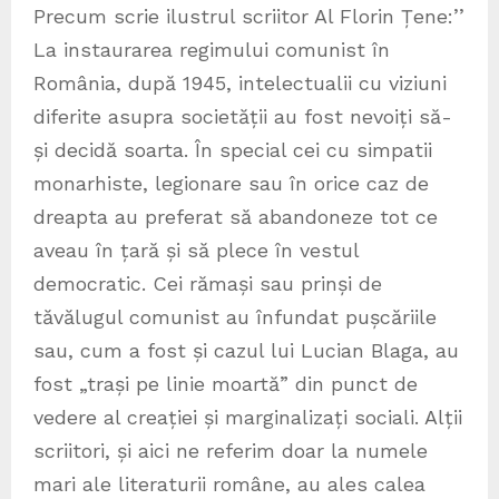
Precum scrie ilustrul scriitor Al Florin Țene:’’
La instaurarea regimului comunist în
România, după 1945, intelectualii cu viziuni
diferite asupra societății au fost nevoiți să-
și decidă soarta. În special cei cu simpatii
monarhiste, legionare sau în orice caz de
dreapta au preferat să abandoneze tot ce
aveau în țară și să plece în vestul
democratic. Cei rămași sau prinși de
tăvălugul comunist au înfundat pușcăriile
sau, cum a fost și cazul lui Lucian Blaga, au
fost „trași pe linie moartă” din punct de
vedere al creației și marginalizați sociali. Alții
scriitori, și aici ne referim doar la numele
mari ale literaturii române, au ales calea