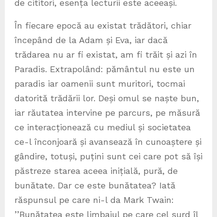
de cititori, esența lecturii este aceeași.
În fiecare epocă au existat trădători, chiar
începând de la Adam și Eva, iar dacă
trădarea nu ar fi existat, am fi trăit și azi în
Paradis. Extrapolând: pământul nu este un
paradis iar oamenii sunt muritori, tocmai
datorită trădării lor. Deși omul se naște bun,
iar răutatea intervine pe parcurs, pe măsură
ce interacționează cu mediul și societatea
ce-l înconjoară și avansează în cunoaștere și
gândire, totuși, puțini sunt cei care pot să își
păstreze starea aceea inițială, pură, de
bunătate. Dar ce este bunătatea? Iată
răspunsul pe care ni-l da Mark Twain:
’’Bunătatea este limbajul pe care cel surd îl