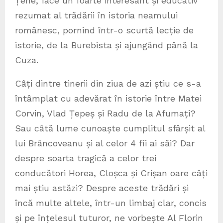
Țene, face un foarte interesant și educativ
rezumat al trădării în istoria neamului
românesc, pornind într-o scurtă lecție de
istorie, de la Burebista și ajungând până la
Cuza.
Câți dintre tinerii din ziua de azi știu ce s-a
întâmplat cu adevărat în istorie între Matei
Corvin, Vlad Țepeș și Radu de la Afumați?
Sau câtă lume cunoaște cumplitul sfârșit al
lui Brâncoveanu și al celor 4 fii ai săi? Dar
despre soarta tragică a celor trei
conducători Horea, Cloșca și Crișan oare câți
mai știu astăzi? Despre aceste trădări și
încă multe altele, într-un limbaj clar, concis
și pe înțelesul tuturor, ne vorbește Al Florin