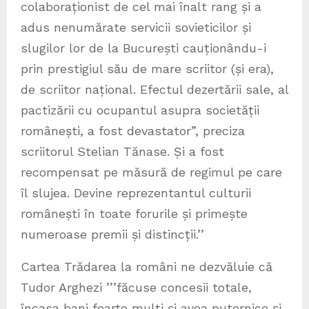
colaboraționist de cel mai înalt rang și a
adus nenumărate servicii sovieticilor și
slugilor lor de la București cauționându-i
prin prestigiul său de mare scriitor (și era),
de scriitor național. Efectul dezertării sale, al
pactizării cu ocupantul asupra societății
românești, a fost devastator”, preciza
scriitorul Stelian Tănase. Și a fost
recompensat pe măsură de regimul pe care
îl slujea. Devine reprezentantul culturii
românești în toate forurile și primește
numeroase premii și distincții.’’
Cartea Trădarea la români ne dezvăluie că
Tudor Arghezi ’’’făcuse concesii totale,
încasa bani foarte mulți și avea puternice și