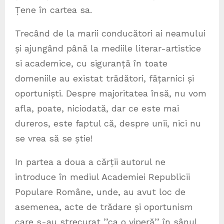
Țene în cartea sa.
Trecând de la marii conducători ai neamului
și ajungând până la mediile literar-artistice
si academice, cu siguranță în toate
domeniile au existat trădători, fățarnici și
oportuniști. Despre majoritatea însă, nu vom
afla, poate, niciodată, dar ce este mai
dureros, este faptul că, despre unii, nici nu
se vrea să se știe!
In partea a doua a cărții autorul ne
introduce în mediul Academiei Republicii
Populare Române, unde, au avut loc de
asemenea, acte de trădare și oportunism
care s-au strecurat ’’ca o viperă’’ în sânul