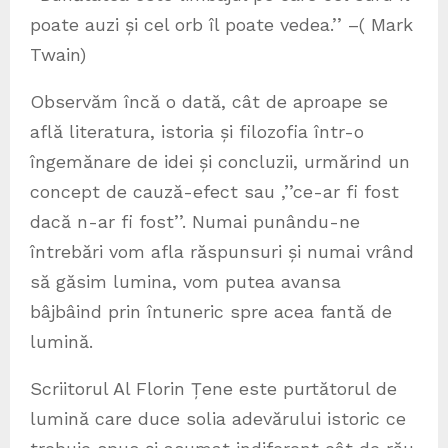
poate auzi și cel orb îl poate vedea.’’ –( Mark
Twain)
Observăm încă o dată, cât de aproape se
află literatura, istoria și filozofia într-o
îngemănare de idei și concluzii, urmărind un
concept de cauză-efect sau ‚’’ce-ar fi fost
dacă n-ar fi fost’’. Numai punându-ne
întrebări vom afla răspunsuri și numai vrând
să găsim lumina, vom putea avansa
bâjbâind prin întuneric spre acea fantă de
lumină.
Scriitorul Al Florin Țene este purtătorul de
lumină care duce solia adevărului istoric ce