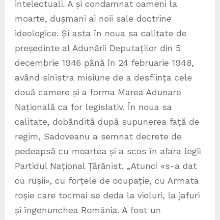
intelectuali. A și condamnat oameni la
moarte, dușmani ai noii sale doctrine
ideologice. Și asta în noua sa calitate de
președinte al Adunării Deputaților din 5
decembrie 1946 până în 24 februarie 1948,
având sinistra misiune de a desființa cele
două camere și a forma Marea Adunare
Națională ca for legislativ. În noua sa
calitate, dobândită după supunerea față de
regim, Sadoveanu a semnat decrete de
pedeapsă cu moartea și a scos în afara legii
Partidul Național Țărănist. „Atunci «s-a dat
cu rușii», cu forțele de ocupație, cu Armata
roșie care tocmai se deda la violuri, la jafuri
și îngenunchea România. A fost un