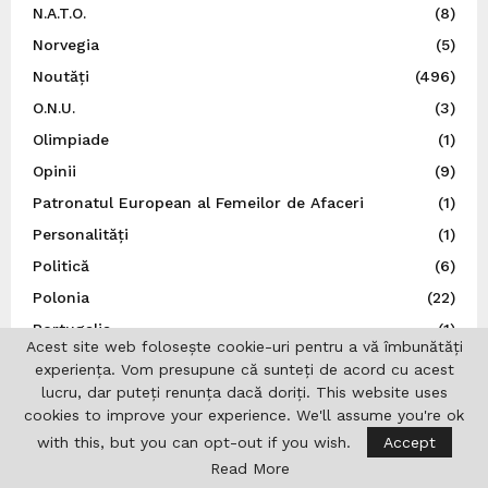
N.A.T.O.
(8)
Norvegia
(5)
Noutăți
(496)
O.N.U.
(3)
Olimpiade
(1)
Opinii
(9)
Patronatul European al Femeilor de Afaceri
(1)
Personalități
(1)
Politică
(6)
Polonia
(22)
Portugalia
(1)
Acest site web folosește cookie-uri pentru a vă îmbunătăți
Post Catolic
(1)
experiența. Vom presupune că sunteți de acord cu acest
Post Ortodox
(3)
lucru, dar puteți renunța dacă doriți. This website uses
cookies to improve your experience. We'll assume you're ok
Preşedinţia României
(245)
with this, but you can opt-out if you wish.
Accept
Război, Ucraina
(16)
Read More
Religie
(36)