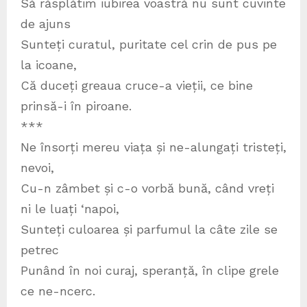
Să răsplătim iubirea voastră nu sunt cuvinte
de ajuns
Sunteți curatul, puritate cel crin de pus pe
la icoane,
Că duceți greaua cruce-a vieții, ce bine
prinsă-i în piroane.
***
Ne însorți mereu viața și ne-alungați tristeți,
nevoi,
Cu-n zâmbet și c-o vorbă bună, când vreți
ni le luați ‘napoi,
Sunteți culoarea și parfumul la câte zile se
petrec
Punând în noi curaj, speranță, în clipe grele
ce ne-ncerc.