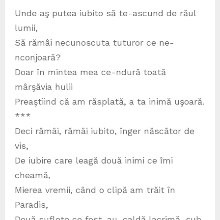
Unde aş putea iubito să te-ascund de răul
lumii,
Să rămâi necunoscuta tuturor ce ne-
nconjoară?
Doar în mintea mea ce-ndură toată
mârşăvia hulii
Preaştiind că am răsplată, a ta inimă uşoară.
***
Deci rămâi, rămâi iubito, înger născător de
vis,
De iubire care leagă două inimi ce îmi
cheamă,
Mierea vremii, când o clipă am trăit în
Paradis,
Două suflete ce fost-au, caldă lacrimă, sub