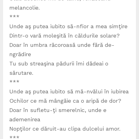
melancolie.
***
Unde aş putea iubito să-nfior a mea simţire
Dintr-o vară moleşită în căldurile solare?
Doar în umbra răcoroasă unde fără de-
ngrădire
Tu sub streaşina pădurii îmi dădeai o
sărutare.
***
Unde aş putea iubito să mă-nvălui în iubirea
Ochilor ce mă mângăie ca o aripă de dor?
Doar în sufletu-ţi smerelnic, unde e
ademenirea
Nopţilor ce dăruit-au clipa dulcelui amor.
***