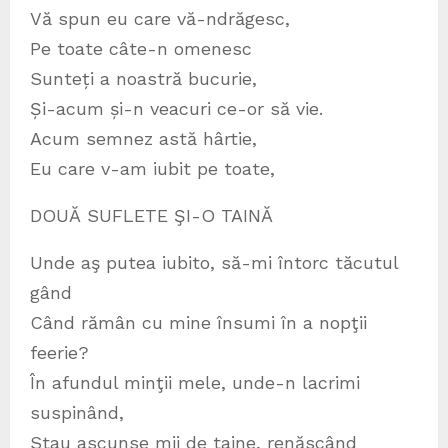
Vă spun eu care vă-ndrăgesc,
Pe toate câte-n omenesc
Sunteți a noastră bucurie,
Și-acum și-n veacuri ce-or să vie.
Acum semnez astă hârtie,
Eu care v-am iubit pe toate,
DOUĂ SUFLETE ŞI-O TAINĂ
Unde aş putea iubito, să-mi întorc tăcutul
gând
Când rămân cu mine însumi în a nopţii
feerie?
În afundul minţii mele, unde-n lacrimi
suspinând,
Stau ascunse mii de taine, renăscând