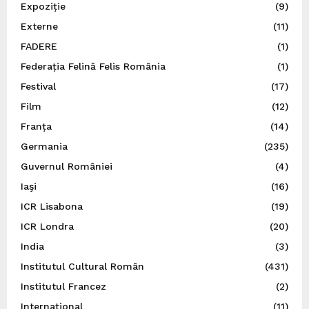
Expoziție
(9)
Externe
(11)
FADERE
(1)
Federația Felină Felis România
(1)
Festival
(17)
Film
(12)
Franța
(14)
Germania
(235)
Guvernul României
(4)
Iaşi
(16)
ICR Lisabona
(19)
ICR Londra
(20)
India
(3)
Institutul Cultural Român
(431)
Institutul Francez
(2)
Internațional
(11)