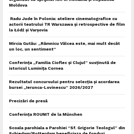
Moldova
Radu Jude în Polonia: ateliere cinematografice cu
actorii teatrului TR Warszawa și retrospective de film
la Łódź și Varșovia
Mircia Gutău: „Râmnicu Vâlcea este, mai mult decât
un loc, un sentiment”
Conferința „Familia Cioflec și Clujul” susținută de
istoricul Luminița Cornea
Rezultatul concursului pentru selecția și acordarea
bursei „Ierunca-Lovinescu” 2026/2027
Precizări de presă
Conferința ROUNIT de la München
Scoala parohiala a Parohiei “Sf. Grigorie Teologul” din
Schiedam/Rotterdam beneficiaza de fonduri