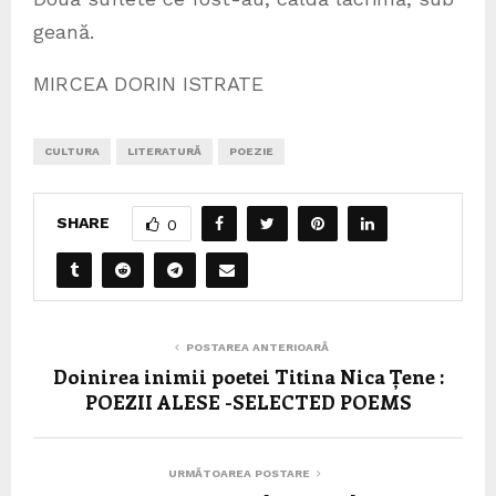
geană.
MIRCEA DORIN ISTRATE
CULTURA
LITERATURĂ
POEZIE
SHARE
0
POSTAREA ANTERIOARĂ
Doinirea inimii poetei Titina Nica Țene :
POEZII ALESE -SELECTED POEMS
URMĂTOAREA POSTARE