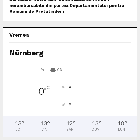
nerambursabile din partea Departamentului pentru
Romanii de Pretutindeni
Vremea
Nürnberg
%
0%
°
C
0
0
°
°
0
13
°
13
°
12
°
13
°
10
°
JOI
VIN
SÂM
DUM
LUN