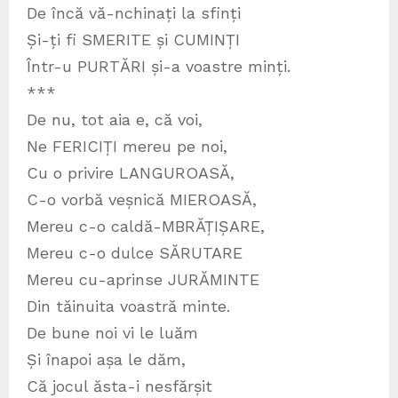
De încă vă-nchinați la sfinți
Și-ți fi SMERITE și CUMINȚI
Într-u PURTĂRI și-a voastre minți.
***
De nu, tot aia e, că voi,
Ne FERICIȚI mereu pe noi,
Cu o privire LANGUROASĂ,
C-o vorbă veșnică MIEROASĂ,
Mereu c-o caldă-MBRĂȚIȘARE,
Mereu c-o dulce SĂRUTARE
Mereu cu-aprinse JURĂMINTE
Din tăinuita voastră minte.
De bune noi vi le luăm
Și înapoi așa le dăm,
Că jocul ăsta-i nesfărșit