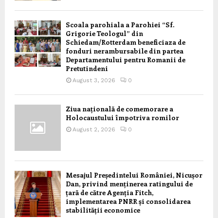
Scoala parohiala a Parohiei “Sf.
Grigorie Teologul” din
Schiedam/Rotterdam beneficiaza de
fonduri nerambursabile din partea
Departamentului pentru Romanii de
Pretutindeni
August 3, 2026
0
Ziua națională de comemorare a
Holocaustului împotriva romilor
August 2, 2026
0
Mesajul Președintelui României, Nicușor
Dan, privind menținerea ratingului de
țară de către Agenția Fitch,
implementarea PNRR și consolidarea
stabilității economice