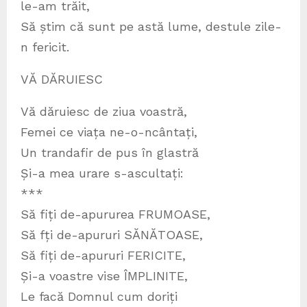
le-am trăit,
Să știm că sunt pe astă lume, destule zile-
n fericit.
VĂ DĂRUIESC
Vă dăruiesc de ziua voastră,
Femei ce viața ne-o-ncântați,
Un trandafir de pus în glastră
Și-a mea urare s-ascultați:
***
Să fiți de-apururea FRUMOASE,
Să fți de-apururi SĂNĂTOASE,
Să fiți de-apururi FERICITE,
Și-a voastre vise ÎMPLINITE,
Le facă Domnul cum doriți