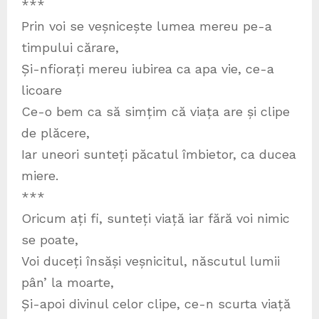
***
Prin voi se veșnicește lumea mereu pe-a
timpului cărare,
Și-nfiorați mereu iubirea ca apa vie, ce-a
licoare
Ce-o bem ca să simțim că viața are și clipe
de plăcere,
Iar uneori sunteți păcatul îmbietor, ca ducea
miere.
***
Oricum ați fi, sunteți viață iar fără voi nimic
se poate,
Voi duceți însăși veșnicitul, născutul lumii
pân’ la moarte,
Și-apoi divinul celor clipe, ce-n scurta viață