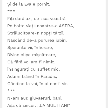
Și de la Eva e pornit.
***
Fiți dară azi, de ziua voastră
Pe bolta vieții noastre-o ASTRĂ,
Strălucitoare-n nopți târzii,
Născând de-a pururea iubiri,
Speranțe vii, înfiorare,
Divine clipe mișcătoare,
Că fără voi am fi nimic,
Însingurați cu suflet mic,
Adami trăind în Paradis,
Gândind la voi, în al nost’ vis.
***
N-am aur, giuvaeruri, bani,
Așa că sincer, ,,LA MULȚI ANI”