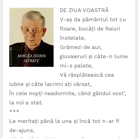
DE ZIUA VOASTRĂ
V-aș da pământul tot cu
floare, bucăți de Raiuri
înstelate,
Grămezi de aur,
giuvaieruri și câte-n lume
MIRCEA DORIN
ISTRATE
mi-s palate,
Vă răsplătească cea
iubire și câte lacrimi ați vărsat,
În cele nopți neadormite, când gândul vost’,
la noi a stat.
***
Le meritați până la una și încă tot n-ar fi
de-ajuns,